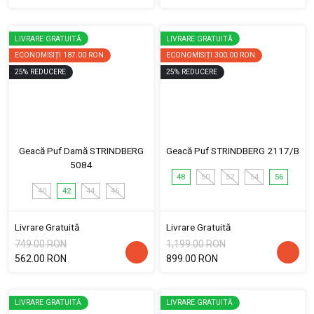
LIVRARE GRATUITĂ
LIVRARE GRATUITĂ
ECONOMISIȚI
187.00 RON
ECONOMISIȚI
300.00 RON
25
%
REDUCERE
25
%
REDUCERE
Geacă Puf Damă STRINDBERG
Geacă Puf STRINDBERG 2117/B
5084
48
50
52
54
56
40
42
44
46
Livrare Gratuită
Livrare Gratuită
749.00 RON
1,199.00 RON
562.00 RON
899.00 RON
LIVRARE GRATUITĂ
LIVRARE GRATUITĂ