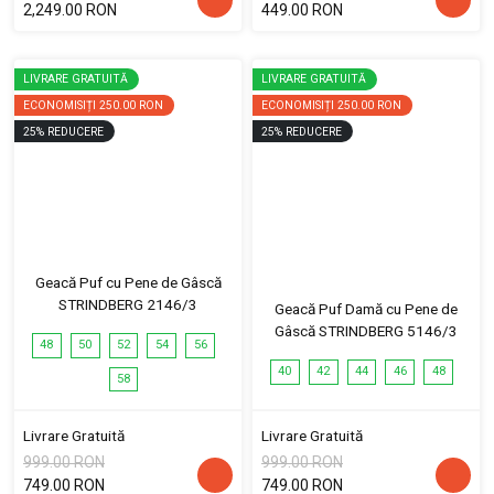
2,249.00 RON
449.00 RON
LIVRARE GRATUITĂ
LIVRARE GRATUITĂ
ECONOMISIȚI
250.00 RON
ECONOMISIȚI
250.00 RON
25
%
REDUCERE
25
%
REDUCERE
Geacă Puf cu Pene de Gâscă
STRINDBERG 2146/3
Geacă Puf Damă cu Pene de
Gâscă STRINDBERG 5146/3
48
50
52
54
56
40
42
44
46
48
58
Livrare Gratuită
Livrare Gratuită
999.00 RON
999.00 RON
749.00 RON
749.00 RON