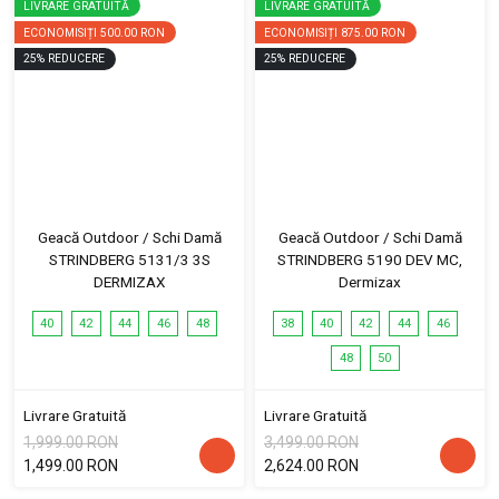
LIVRARE GRATUITĂ
LIVRARE GRATUITĂ
ECONOMISIȚI
500.00 RON
ECONOMISIȚI
875.00 RON
25
%
REDUCERE
25
%
REDUCERE
Geacă Outdoor / Schi Damă
Geacă Outdoor / Schi Damă
STRINDBERG 5131/3 3S
STRINDBERG 5190 DEV MC,
DERMIZAX
Dermizax
40
42
44
46
48
38
40
42
44
46
48
50
Livrare Gratuită
Livrare Gratuită
1,999.00 RON
3,499.00 RON
1,499.00 RON
2,624.00 RON