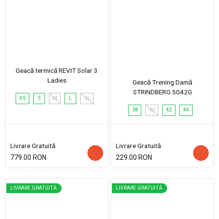
Geacă termică REVIT Solar 3
Ladies
Geacă Trening Damă
STRINDBERG 5042G
XS
S
M
L
XL
38
40
42
44
Livrare Gratuită
Livrare Gratuită
779.00 RON
229.00 RON
LIVRARE GRATUITĂ
LIVRARE GRATUITĂ