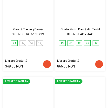
Geacă Trening Damă
Ghete Moto Damă din Textil
STRINDBERG 5133/19
BERING LADY JAG
38
40
42
44
36
37
38
39
40
Livrare Gratuită
Livrare Gratuită
349.00 RON
866.00 RON
LIVRARE GRATUITĂ
LIVRARE GRATUITĂ