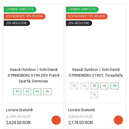
LIVRARE GRATUITĂ
LIVRARE GRATUITĂ
ECONOMISIȚI
875.00 RON
ECONOMISIȚI
725.00 RON
25
%
REDUCERE
25
%
REDUCERE
Geacă Outdoor / Schi Damă
Geacă Outdoor / Schi Damă
STRINDBERG 5190 DEV Piatră
STRINDBERG 5190T, Toraydelfy
Spartă, Dermizax
38
40
42
44
46
40
42
44
46
48
Livrare Gratuită
Livrare Gratuită
3,499.00 RON
2,899.00 RON
2,624.00 RON
2,174.00 RON