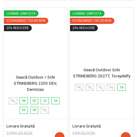
LIVRARE GRATUITĂ
LIVRARE GRATUITĂ
ECONOMISIȚI
750.00 RON
ECONOMISIȚI
150.00 RON
25
%
REDUCERE
25
%
REDUCERE
Geacă Outdoor Schi
STRINDBERG 2027T, Toraydelfy
Geacă Outdoor / Schi
STRINDBERG 2203 DEV,
48
50
52
54
56
Dermizax
46
48
50
52
54
56
58
60
Livrare Gratuită
Livrare Gratuită
2,999.00 RON
599.00 RON