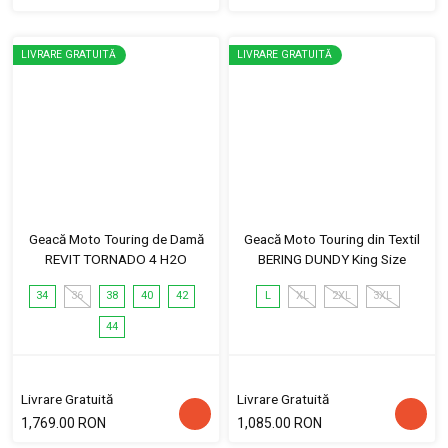
LIVRARE GRATUITĂ
LIVRARE GRATUITĂ
Geacă Moto Touring de Damă
Geacă Moto Touring din Textil
REVIT TORNADO 4 H2O
BERING DUNDY King Size
34
36
38
40
42
L
XL
2XL
3XL
44
Livrare Gratuită
Livrare Gratuită
1,769.00 RON
1,085.00 RON