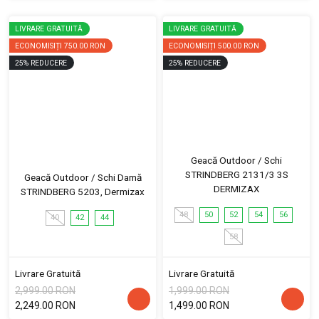
LIVRARE GRATUITĂ
LIVRARE GRATUITĂ
ECONOMISIȚI
750.00 RON
ECONOMISIȚI
500.00 RON
25
%
REDUCERE
25
%
REDUCERE
Geacă Outdoor / Schi
STRINDBERG 2131/3 3S
Geacă Outdoor / Schi Damă
DERMIZAX
STRINDBERG 5203, Dermizax
48
50
52
54
56
40
42
44
58
Livrare Gratuită
Livrare Gratuită
2,999.00 RON
1,999.00 RON
2,249.00 RON
1,499.00 RON