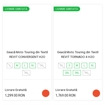
LIVRARE GRATUITĂ
LIVRARE GRATUITĂ
Geacă Moto Touring din Textil
Geacă Moto Touring din Textil
REVIT CONVERGENT H2O
REVIT TORNADO 4 H2O
S
M
L
XL
2XL
XS
S
M
L
XL
3XL
2XL
3XL
4XL
Livrare Gratuită
Livrare Gratuită
1,299.00 RON
1,769.00 RON