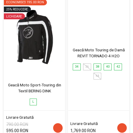
ECONOMISIȚI
195.00 RON
25
%
REDUCERE
LICHIDARE
Geacă Moto Touring de Damă
REVIT TORNADO 4 H2O
34
36
38
40
42
44
Geacă Moto Sport-Touring din
Textil BERING DINK
L
Livrare Gratuită
Livrare Gratuită
790.00 RON
595.00 RON
1,769.00 RON