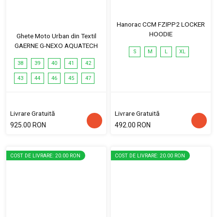
Hanorac CCM FZIPP2 LOCKER
HOODIE
Ghete Moto Urban din Textil
GAERNE G-NEXO AQUATECH
S
M
L
XL
38
39
40
41
42
43
44
46
45
47
Livrare Gratuită
Livrare Gratuită
925.00 RON
492.00 RON
COST DE LIVRARE: 20.00 RON
COST DE LIVRARE: 20.00 RON