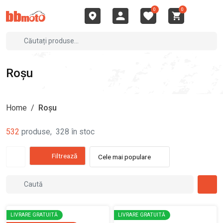
0
0
Roșu
Home
/
Roșu
532
produse
,
328
în stoc
Filtrează
Cele mai populare
LIVRARE GRATUITĂ
LIVRARE GRATUITĂ