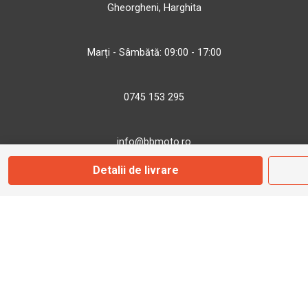
Gheorgheni, Harghita
Marți - Sâmbătă: 09:00 - 17:00
0745 153 295
info@bbmoto.ro
Detalii de livrare
Magazin
Otopeni
Str. Ferme D Nr. 2
Otopeni, Ilfov