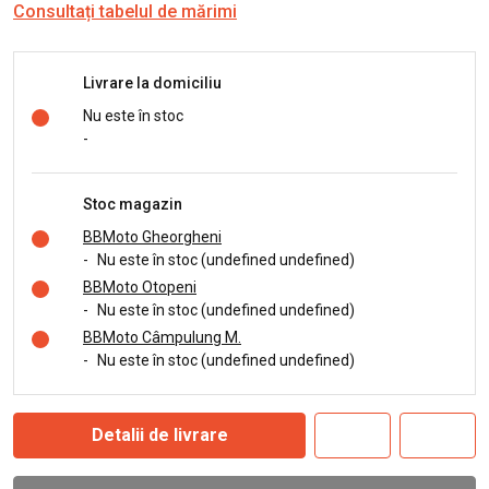
Consultați tabelul de mărimi
Livrare la domiciliu
Nu este în stoc
-
Stoc magazin
BBMoto Gheorgheni
-
Nu este în stoc (undefined undefined)
BBMoto Otopeni
-
Nu este în stoc (undefined undefined)
BBMoto Câmpulung M.
-
Nu este în stoc (undefined undefined)
Detalii de livrare