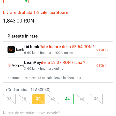
Livrare Gratuită 1-3 zile lucrătoare
1,843.00 RON
Plătește în rate
tbi bank
Rate lunare de la 53.64 RON
*
detalii
›
6-60 luni · finanțare 100% online
LeanPay
de la 53.37 RON / lună
*
detalii
›
3-60 luni · finanțare online
* estimat — rata exactă se calculează la check-out
:
(
Cod produs
:
1LA40040
)
36
38
40
42
44
46
48
Nu știți de ce mărime aveți nevoie?