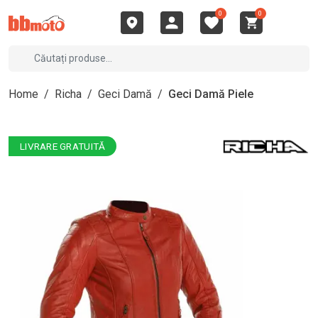
0
0
Home
/
Richa
/
Geci Damă
/
Geci Damă Piele
LIVRARE GRATUITĂ