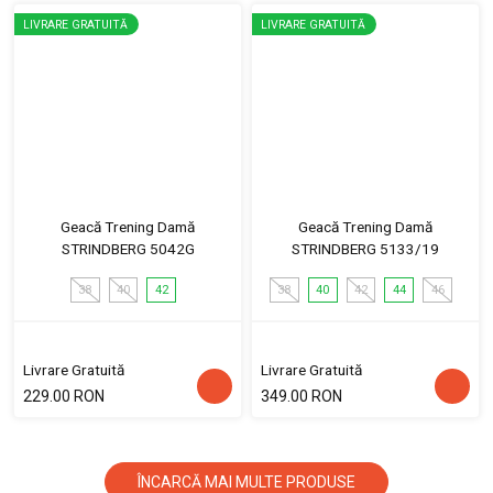
LIVRARE GRATUITĂ
LIVRARE GRATUITĂ
Geacă Trening Damă
Geacă Trening Damă
STRINDBERG 5042G
STRINDBERG 5133/19
38
40
42
38
40
42
44
46
Livrare Gratuită
Livrare Gratuită
229.00 RON
349.00 RON
ÎNCARCĂ MAI MULTE PRODUSE