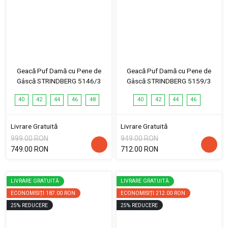
Geacă Puf Damă cu Pene de
Geacă Puf Damă cu Pene de
Gâscă STRINDBERG 5146/3
Gâscă STRINDBERG 5159/3
40
42
44
46
48
40
42
44
46
Livrare Gratuită
Livrare Gratuită
999.00 RON
949.00 RON
749.00 RON
712.00 RON
LIVRARE GRATUITĂ
LIVRARE GRATUITĂ
ECONOMISIȚI
187.00 RON
ECONOMISIȚI
212.00 RON
25
%
REDUCERE
25
%
REDUCERE