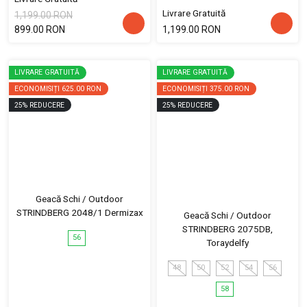
Livrare Gratuită
1,199.00 RON
899.00 RON
1,199.00 RON
LIVRARE GRATUITĂ
LIVRARE GRATUITĂ
ECONOMISIȚI
625.00 RON
ECONOMISIȚI
375.00 RON
25
%
REDUCERE
25
%
REDUCERE
Geacă Schi / Outdoor
STRINDBERG 2048/1 Dermizax
Geacă Schi / Outdoor
STRINDBERG 2075DB,
56
Toraydelfy
48
50
52
54
56
58