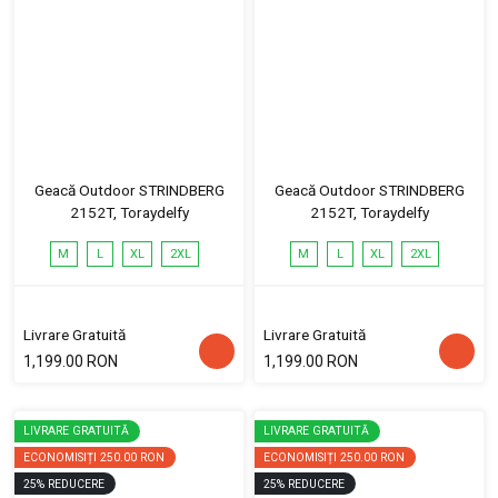
Geacă Outdoor STRINDBERG
Geacă Outdoor STRINDBERG
2152T, Toraydelfy
2152T, Toraydelfy
M
L
XL
2XL
M
L
XL
2XL
Livrare Gratuită
Livrare Gratuită
1,199.00 RON
1,199.00 RON
LIVRARE GRATUITĂ
LIVRARE GRATUITĂ
ECONOMISIȚI
250.00 RON
ECONOMISIȚI
250.00 RON
25
%
REDUCERE
25
%
REDUCERE