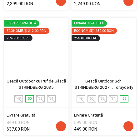
2,399.00 RON
2,249.00 RON
LIVRARE GRATUITĂ
LIVRARE GRATUITĂ
ECONOMISIȚI
212.00 RON
ECONOMISIȚI
150.00 RON
25
%
REDUCERE
25
%
REDUCERE
Geacă Outdoor cu Puf de Gâscă
Geacă Outdoor Schi
STRINDBERG 2035
STRINDBERG 2027T, Toraydelfy
48
50
52
54
48
50
52
54
56
Livrare Gratuită
Livrare Gratuită
849.00 RON
599.00 RON
637.00 RON
449.00 RON