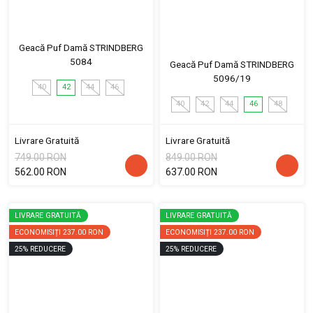
Geacă Puf Damă STRINDBERG
5084
Geacă Puf Damă STRINDBERG
5096/19
40
42
44
46
40
42
44
46
48
Livrare Gratuită
Livrare Gratuită
749.00 RON
849.00 RON
562.00 RON
637.00 RON
LIVRARE GRATUITĂ
LIVRARE GRATUITĂ
ECONOMISIȚI
237.00 RON
ECONOMISIȚI
237.00 RON
25
%
REDUCERE
25
%
REDUCERE