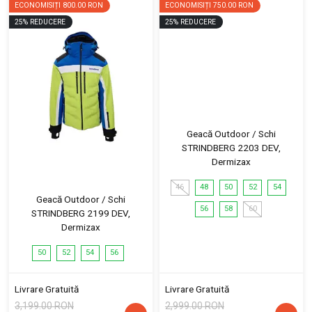
ECONOMISIȚI
800.00 RON
ECONOMISIȚI
750.00 RON
25
%
REDUCERE
25
%
REDUCERE
Geacă Outdoor / Schi
STRINDBERG 2203 DEV,
Dermizax
46
48
50
52
54
Geacă Outdoor / Schi
56
58
60
STRINDBERG 2199 DEV,
Dermizax
50
52
54
56
Livrare Gratuită
Livrare Gratuită
3,199.00 RON
2,999.00 RON