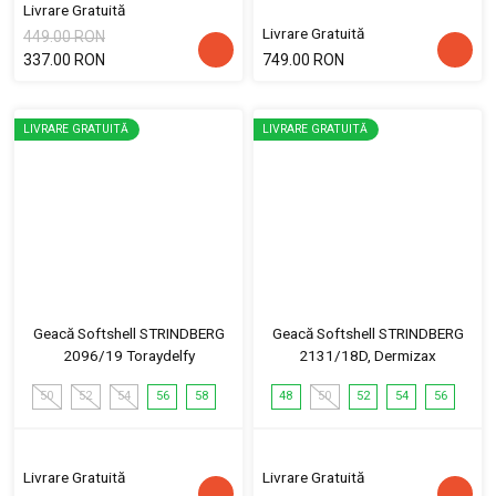
Livrare Gratuită
Livrare Gratuită
449.00 RON
337.00 RON
749.00 RON
LIVRARE GRATUITĂ
LIVRARE GRATUITĂ
Geacă Softshell STRINDBERG
Geacă Softshell STRINDBERG
2096/19 Toraydelfy
2131/18D, Dermizax
50
52
54
56
58
48
50
52
54
56
Livrare Gratuită
Livrare Gratuită