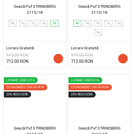
Geacă Puf STRINDBERG
Geacă Puf STRINDBERG
2115/18
2115/18
48
50
52
54
56
46
48
50
52
54
56
Livrare Gratuită
Livrare Gratuită
949.00 RON
949.00 RON
712.00 RON
712.00 RON
LIVRARE GRATUITĂ
LIVRARE GRATUITĂ
ECONOMISIȚI
300.00 RON
ECONOMISIȚI
300.00 RON
25
%
REDUCERE
25
%
REDUCERE
Geacă Puf STRINDBERG
Geacă Puf STRINDBERG