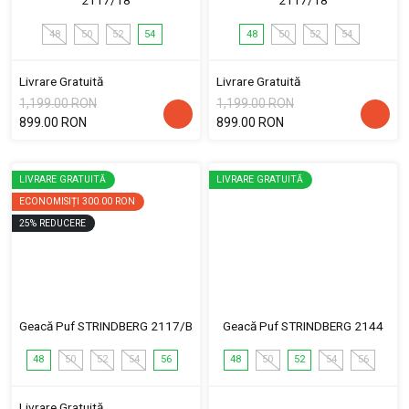
2117/18
2117/18
48
50
52
54
48
50
52
54
Livrare Gratuită
Livrare Gratuită
1,199.00 RON
1,199.00 RON
899.00 RON
899.00 RON
LIVRARE GRATUITĂ
LIVRARE GRATUITĂ
ECONOMISIȚI
300.00 RON
25
%
REDUCERE
Geacă Puf STRINDBERG 2117/B
Geacă Puf STRINDBERG 2144
48
50
52
54
56
48
50
52
54
56
Livrare Gratuită