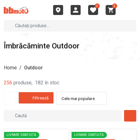
0
0
Îmbrăcăminte Outdoor
Home
/
Outdoor
256
produse
,
182
în stoc
Filtrează
Cele mai populare
LIVRARE GRATUITĂ
LIVRARE GRATUITĂ