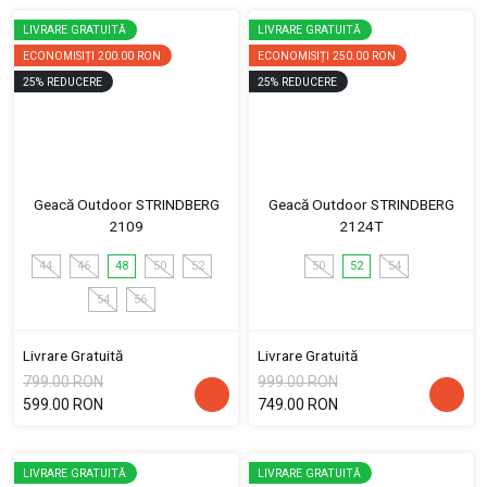
LIVRARE GRATUITĂ
LIVRARE GRATUITĂ
ECONOMISIȚI
200.00 RON
ECONOMISIȚI
250.00 RON
25
%
REDUCERE
25
%
REDUCERE
Geacă Outdoor STRINDBERG
Geacă Outdoor STRINDBERG
2109
2124T
44
46
48
50
52
50
52
54
54
56
Livrare Gratuită
Livrare Gratuită
799.00 RON
999.00 RON
599.00 RON
749.00 RON
LIVRARE GRATUITĂ
LIVRARE GRATUITĂ