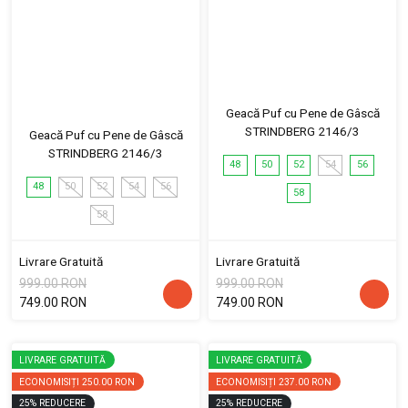
Geacă Puf cu Pene de Gâscă
STRINDBERG 2146/3
Geacă Puf cu Pene de Gâscă
STRINDBERG 2146/3
48
50
52
54
56
48
50
52
54
56
58
58
Livrare Gratuită
Livrare Gratuită
999.00 RON
999.00 RON
749.00 RON
749.00 RON
LIVRARE GRATUITĂ
LIVRARE GRATUITĂ
ECONOMISIȚI
250.00 RON
ECONOMISIȚI
237.00 RON
25
%
REDUCERE
25
%
REDUCERE