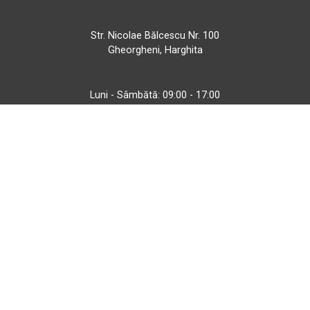
Str. Nicolae Bălcescu Nr. 100
Gheorgheni, Harghita
Luni - Sâmbătă: 09:00 - 17:00
+40 740 133 688
atv@bbmoto.ro
Magazin
BBmoto ATV Otopeni