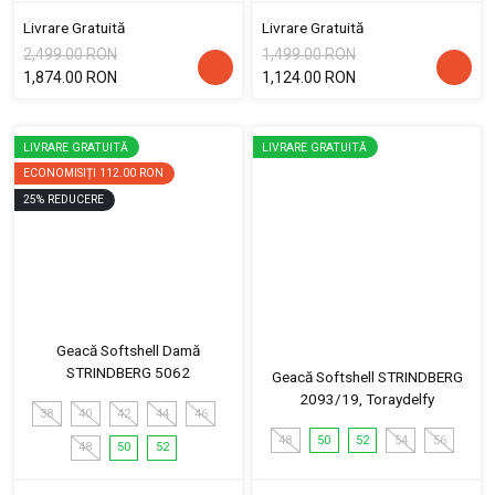
Livrare Gratuită
Livrare Gratuită
2,499.00 RON
1,499.00 RON
1,874.00 RON
1,124.00 RON
LIVRARE GRATUITĂ
LIVRARE GRATUITĂ
ECONOMISIȚI
112.00 RON
25
%
REDUCERE
Geacă Softshell Damă
STRINDBERG 5062
Geacă Softshell STRINDBERG
2093/19, Toraydelfy
38
40
42
44
46
48
50
52
54
56
48
50
52