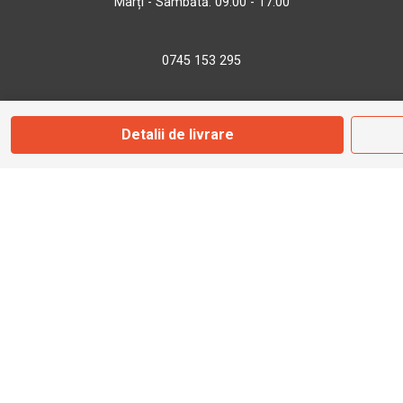
Marți - Sâmbătă: 09:00 - 17:00
0745 153 295
info@bbmoto.ro
Detalii de livrare
Magazin
Otopeni
Str. Ferme D Nr. 2
Otopeni, Ilfov
Marți - Sâmbătă: 10:00 - 18:00