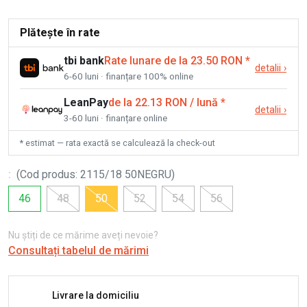
Plătește în rate
tbi bank
Rate lunare de la 23.50 RON
*
detalii
›
6-60 luni · finanțare 100% online
LeanPay
de la 22.13 RON / lună
*
detalii
›
3-60 luni · finanțare online
* estimat — rata exactă se calculează la check-out
:
(
Cod produs
:
2115/18 50NEGRU
)
46
48
50
52
54
56
Nu știți de ce mărime aveți nevoie?
Consultați tabelul de mărimi
Livrare la domiciliu