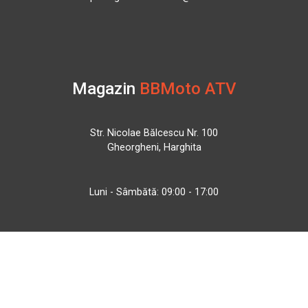
Magazin
BBMoto ATV
Str. Nicolae Bălcescu Nr. 100
Gheorgheni, Harghita
Luni - Sâmbătă: 09:00 - 17:00
+40 740 133 688
atv@bbmoto.ro