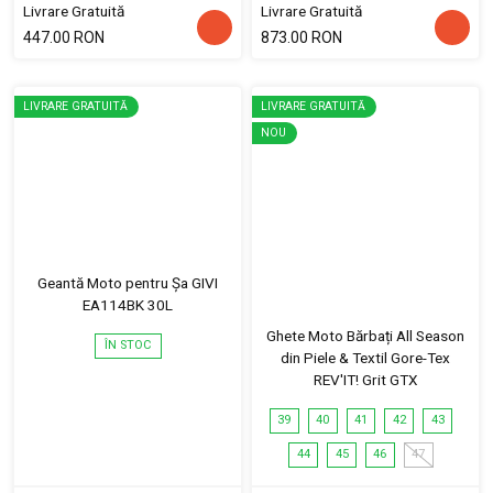
Livrare Gratuită
Livrare Gratuită
447.00 RON
873.00 RON
LIVRARE GRATUITĂ
LIVRARE GRATUITĂ
NOU
Geantă Moto pentru Șa GIVI
EA114BK 30L
Ghete Moto Bărbați All Season
ÎN STOC
din Piele & Textil Gore-Tex
REV'IT! Grit GTX
39
40
41
42
43
44
45
46
47