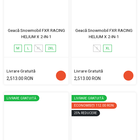
Geacă Snowmobil FXR RACING
Geacă Snowmobil FXR RACING
HELIUM X 2-IN-1
HELIUM X 2-IN-1
M
L
XL
2XL
S
XL
Livrare Gratuită
Livrare Gratuită
2,513.00 RON
2,513.00 RON
LIVRARE GRATUITĂ
LIVRARE GRATUITĂ
ECONOMISIȚI
112.00 RON
25
%
REDUCERE