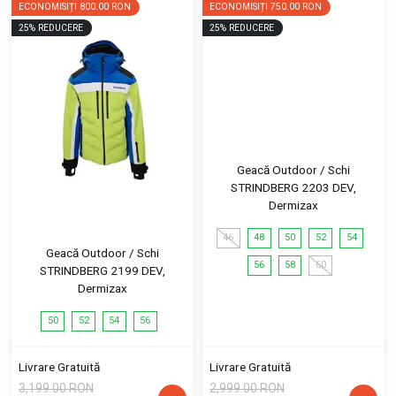
ECONOMISIȚI
800.00 RON
ECONOMISIȚI
750.00 RON
25
%
REDUCERE
25
%
REDUCERE
Geacă Outdoor / Schi
STRINDBERG 2203 DEV,
Dermizax
46
48
50
52
54
Geacă Outdoor / Schi
56
58
60
STRINDBERG 2199 DEV,
Dermizax
50
52
54
56
Livrare Gratuită
Livrare Gratuită
3,199.00 RON
2,999.00 RON