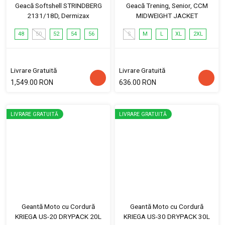
Geacă Softshell STRINDBERG
Geacă Trening, Senior, CCM
2131/18D, Dermizax
MIDWEIGHT JACKET
48
50
52
54
56
S
M
L
XL
2XL
Livrare Gratuită
Livrare Gratuită
1,549.00 RON
636.00 RON
LIVRARE GRATUITĂ
LIVRARE GRATUITĂ
Geantă Moto cu Cordură
Geantă Moto cu Cordură
KRIEGA US-20 DRYPACK 20L
KRIEGA US-30 DRYPACK 30L