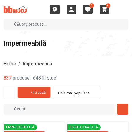
0
0
Impermeabilă
Home
/
Impermeabilă
837
produse
,
648
în stoc
Filtrează
Cele mai populare
LIVRARE GRATUITĂ
LIVRARE GRATUITĂ