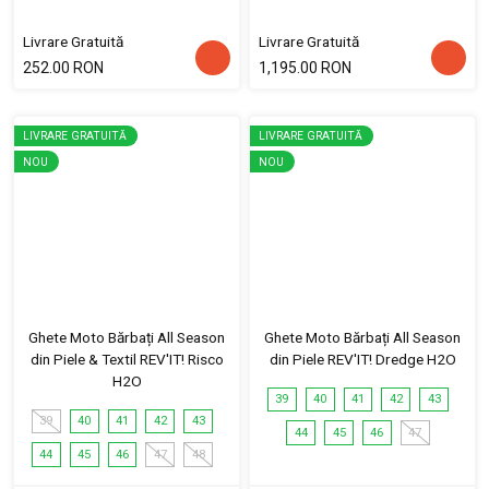
Livrare Gratuită
Livrare Gratuită
252.00 RON
1,195.00 RON
LIVRARE GRATUITĂ
LIVRARE GRATUITĂ
NOU
NOU
Ghete Moto Bărbați All Season
Ghete Moto Bărbați All Season
din Piele & Textil REV'IT! Risco
din Piele REV'IT! Dredge H2O
H2O
39
40
41
42
43
39
40
41
42
43
44
45
46
47
44
45
46
47
48