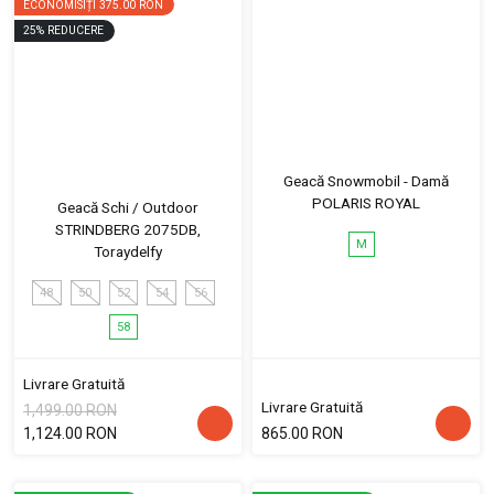
ECONOMISIȚI
375.00 RON
25
%
REDUCERE
Geacă Snowmobil - Damă
POLARIS ROYAL
Geacă Schi / Outdoor
STRINDBERG 2075DB,
M
Toraydelfy
48
50
52
54
56
58
Livrare Gratuită
Livrare Gratuită
1,499.00 RON
1,124.00 RON
865.00 RON