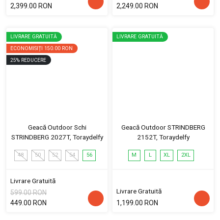
2,399.00 RON
2,249.00 RON
LIVRARE GRATUITĂ
LIVRARE GRATUITĂ
ECONOMISIȚI
150.00 RON
25
%
REDUCERE
Geacă Outdoor Schi
Geacă Outdoor STRINDBERG
STRINDBERG 2027T, Toraydelfy
2152T, Toraydelfy
48
50
52
54
56
M
L
XL
2XL
Livrare Gratuită
Livrare Gratuită
599.00 RON
449.00 RON
1,199.00 RON