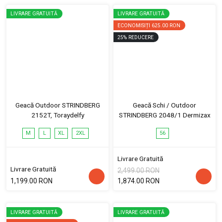
LIVRARE GRATUITĂ
LIVRARE GRATUITĂ
ECONOMISIȚI
625.00 RON
25
%
REDUCERE
Geacă Outdoor STRINDBERG
Geacă Schi / Outdoor
2152T, Toraydelfy
STRINDBERG 2048/1 Dermizax
M
L
XL
2XL
56
Livrare Gratuită
Livrare Gratuită
2,499.00 RON
1,199.00 RON
1,874.00 RON
LIVRARE GRATUITĂ
LIVRARE GRATUITĂ