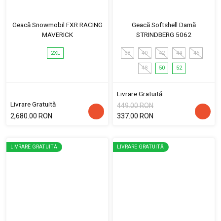
Geacă Snowmobil FXR RACING
Geacă Softshell Damă
MAVERICK
STRINDBERG 5062
2XL
38
40
42
44
46
48
50
52
Livrare Gratuită
Livrare Gratuită
449.00 RON
2,680.00 RON
337.00 RON
LIVRARE GRATUITĂ
LIVRARE GRATUITĂ