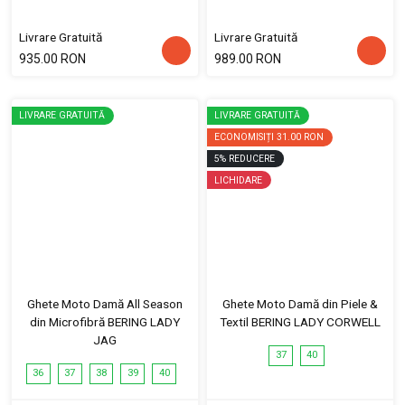
Livrare Gratuită
Livrare Gratuită
935.00 RON
989.00 RON
LIVRARE GRATUITĂ
LIVRARE GRATUITĂ
ECONOMISIȚI
31.00 RON
5
%
REDUCERE
LICHIDARE
Ghete Moto Damă All Season
Ghete Moto Damă din Piele &
din Microfibră BERING LADY
Textil BERING LADY CORWELL
JAG
37
40
36
37
38
39
40