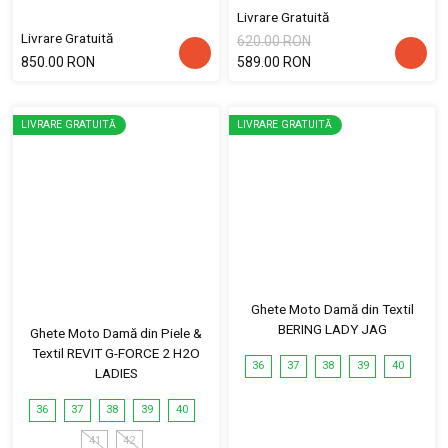
Livrare Gratuită
Livrare Gratuită
620.00 RON
850.00 RON
589.00 RON
LIVRARE GRATUITĂ
LIVRARE GRATUITĂ
Ghete Moto Damă din Textil
BERING LADY JAG
Ghete Moto Damă din Piele &
Textil REVIT G-FORCE 2 H2O
36
37
38
39
40
LADIES
36
37
38
39
40
41
42