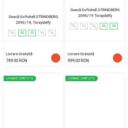
Geacă Softshell STRINDBERG
2096/19 Toraydelfy
Geacă Softshell STRINDBERG
2093/19, Toraydelfy
50
52
54
56
58
48
50
52
54
56
Livrare Gratuită
Livrare Gratuită
749.00 RON
999.00 RON
LIVRARE GRATUITĂ
LIVRARE GRATUITĂ