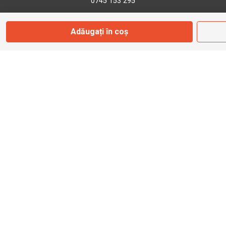
0745 153 295
Adăugați în coș
info@bbmoto.ro
Magazin
Otopeni
Str. Ferme D Nr. 2
Otopeni, Ilfov
Marți - Sâmbătă: 10:00 - 18:00
0755 141 155