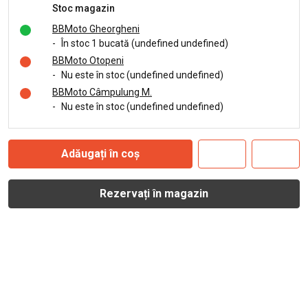
Stoc magazin
BBMoto Gheorgheni
-
În stoc 1 bucată (undefined undefined)
BBMoto Otopeni
-
Nu este în stoc (undefined undefined)
BBMoto Câmpulung M.
-
Nu este în stoc (undefined undefined)
Adăugați în coș
Rezervați în magazin