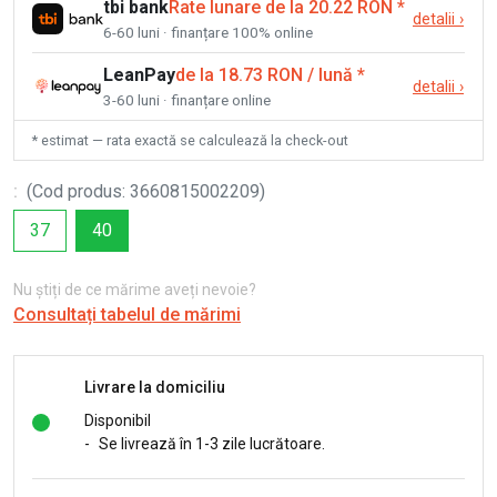
tbi bank
Rate lunare de la 20.22 RON
*
detalii
›
6-60 luni · finanțare 100% online
LeanPay
de la 18.73 RON / lună
*
detalii
›
3-60 luni · finanțare online
* estimat — rata exactă se calculează la check-out
:
(
Cod produs
:
3660815002209
)
37
40
Nu știți de ce mărime aveți nevoie?
Consultați tabelul de mărimi
Livrare la domiciliu
Disponibil
-
Se livrează în 1-3 zile lucrătoare.