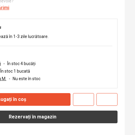
 nevoie?
ărimi
u
ează în 1-3 zile lucrătoare.
i
-
În stoc 4 bucăți
În stoc 1 bucată
 M.
-
Nu este în stoc
ugați în coș
Rezervați în magazin