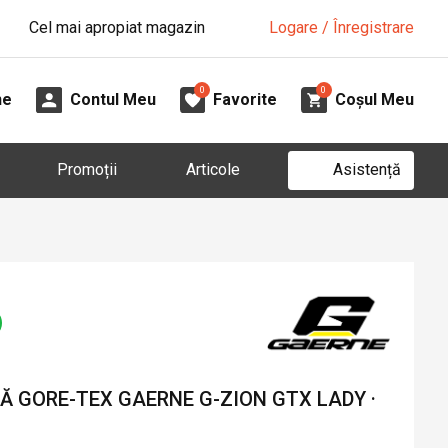
Cel mai apropiat magazin
Logare / Înregistrare
0
0
ne
Contul Meu
Favorite
Coșul Meu
Asistență
Promoții
Articole
 GORE-TEX GAERNE G-ZION GTX LADY ·