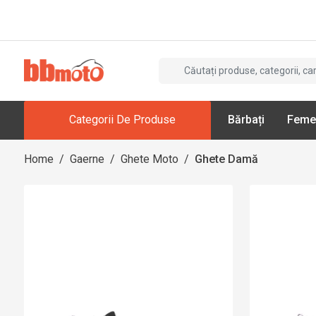
Categorii De Produse
Bărbați
Feme
Home
/
Gaerne
/
Ghete Moto
/
Ghete Damă