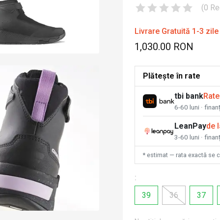
(
0
Re
Livrare Gratuită 1-3 zile
1,030.00 RON
Plătește în rate
tbi bank
Rate
6-60 luni · fina
LeanPay
de 
3-60 luni · finan
* estimat — rata exactă se 
:
39
36
37