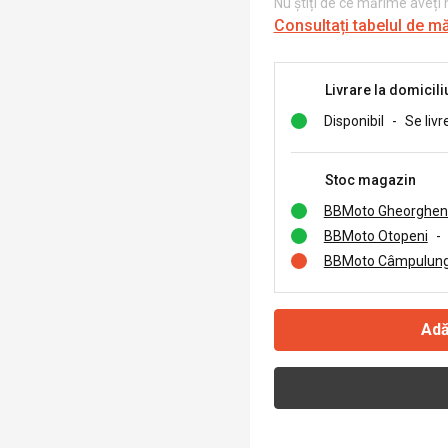
Nu știți de ce mărime aveți
Consultați tabelul de m
Livrare la domicili
Disponibil
-
Se livr
Stoc magazin
BBMoto Gheorghen
BBMoto Otopeni
-
BBMoto Câmpulung
Adă