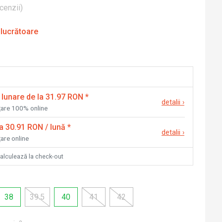
cenzii
)
 lucrătoare
 lunare de la 31.97 RON
*
detalii
›
nțare 100% online
la 30.91 RON / lună
*
detalii
›
țare online
calculează la check-out
38
39.5
40
41
42