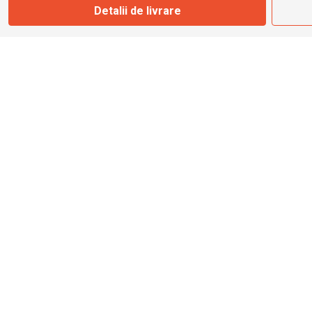
Detalii de livrare
info@bbmoto.ro
Magazin
Otopeni
Str. Ferme D Nr. 2
Otopeni, Ilfov
Marți - Sâmbătă: 10:00 - 18:00
0755 141 155
otopeni@bbmoto.ro