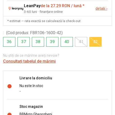
LeanPay
de la 27.29 RON / lună
*
detalii
›
3-60 luni · finanțare online
* estimat — rata exactă se calculează la check-out
:
(
Cod produs
:
FBR106-1600-42
)
36
37
38
39
40
41
42
Nu știți de ce mărime aveți nevoie?
Consultați tabelul de mărimi
Livrare la domiciliu
Nu este în stoc
-
Stoc magazin
BBMoto Gheorgheni