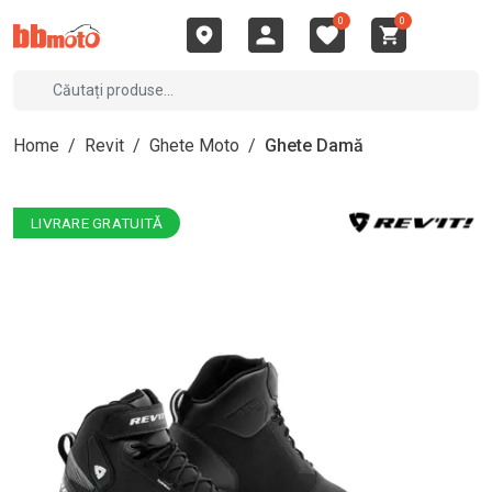
0
0
Home
/
Revit
/
Ghete Moto
/
Ghete Damă
LIVRARE GRATUITĂ