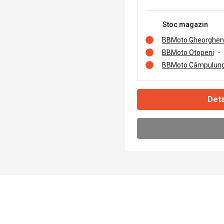
Stoc magazin
BBMoto Gheorghen
BBMoto Otopeni
-
BBMoto Câmpulung
Deta