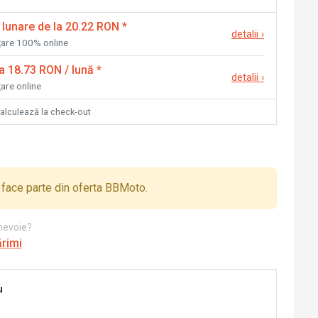
 lunare de la 20.22 RON
*
detalii
›
nțare 100% online
la 18.73 RON / lună
*
detalii
›
țare online
calculează la check-out
face parte din oferta BBMoto.
 nevoie?
ărimi
u