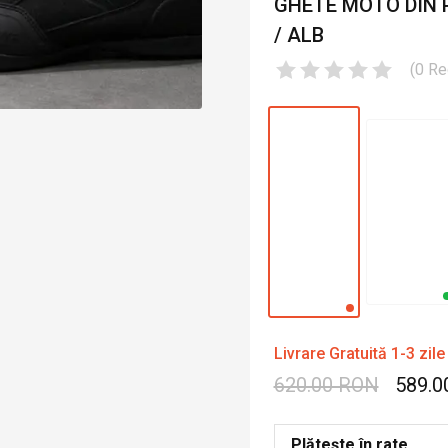
GHETE MOTO DIN P
/ ALB
(
0
Re
Livrare Gratuită 1-3 zile
620.00 RON
589.0
Plătește în rate