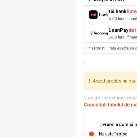
tbi bank
Rate
6-60 luni · fina
LeanPay
de 
3-60 luni · finan
* estimat — rata exactă se 
:
!
Acest produs nu mai 
Nu știți de ce mărime aveți
Consultați tabelul de m
Livrare la domicili
Nu este în stoc