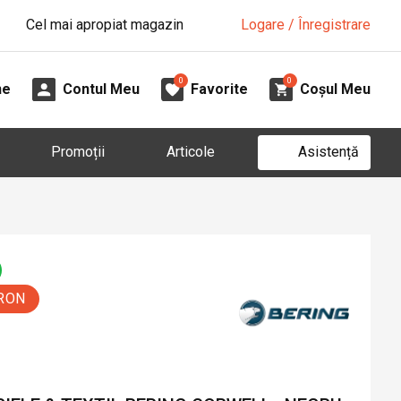
Cel mai apropiat magazin
Logare / Înregistrare
0
0
ne
Contul Meu
Favorite
Coșul Meu
Asistență
Promoții
Articole
 RON