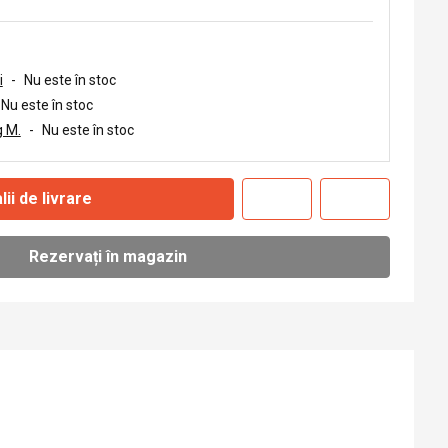
i
-
Nu este în stoc
Nu este în stoc
 M.
-
Nu este în stoc
lii de livrare
Rezervați în magazin