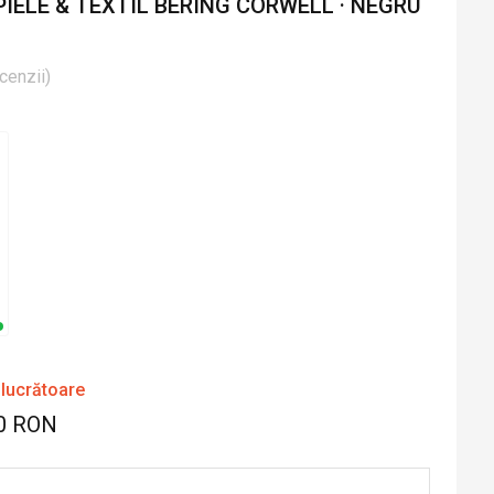
IELE & TEXTIL BERING CORWELL · NEGRU
cenzii
)
 lucrătoare
0 RON