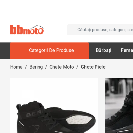
Categorii De Produse
Bărbați
Feme
Home
/
Bering
/
Ghete Moto
/
Ghete Piele