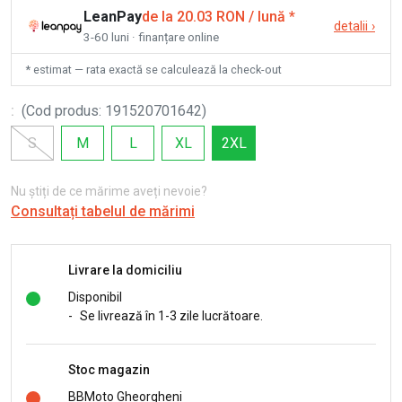
LeanPay
de la 20.03 RON / lună
*
detalii
›
3-60 luni · finanțare online
* estimat — rata exactă se calculează la check-out
:
(
Cod produs
:
191520701642
)
S
M
L
XL
2XL
Nu știți de ce mărime aveți nevoie?
Consultați tabelul de mărimi
Livrare la domiciliu
Disponibil
-
Se livrează în 1-3 zile lucrătoare.
Stoc magazin
BBMoto Gheorgheni