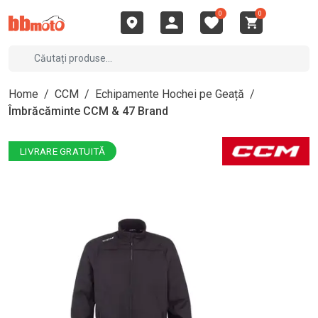
0
0
Home
/
CCM
/
Echipamente Hochei pe Geață
/
Îmbrăcăminte CCM & 47 Brand
LIVRARE GRATUITĂ