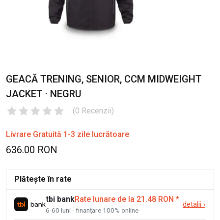
GEACĂ TRENING, SENIOR, CCM MIDWEIGHT
JACKET · NEGRU
(
0
Recenzii
)
Livrare Gratuită 1-3 zile lucrătoare
636.00 RON
Plătește în rate
tbi bank
Rate lunare de la 21.48 RON
*
detalii
›
6-60 luni · finanțare 100% online