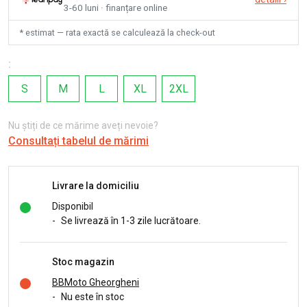
3-60 luni · finanțare online
* estimat — rata exactă se calculează la check-out
:
S
M
L
XL
2XL
Nu știți de ce mărime aveți nevoie?
Consultați tabelul de mărimi
Livrare la domiciliu
Disponibil
-
Se livrează în 1-3 zile lucrătoare.
Stoc magazin
BBMoto Gheorgheni
-
Nu este în stoc