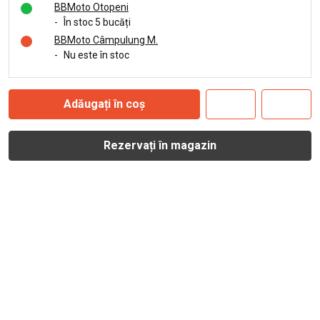
BBMoto Otopeni
-
În stoc 5 bucăți
BBMoto Câmpulung M.
-
Nu este în stoc
Adăugați în coș
Rezervați în magazin