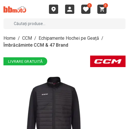
0
0
Home
/
CCM
/
Echipamente Hochei pe Geață
/
Îmbrăcăminte CCM & 47 Brand
LIVRARE GRATUITĂ