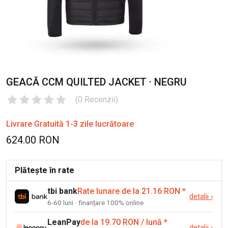
GEACĂ CCM QUILTED JACKET · NEGRU
(
0
Recenzii
)
Livrare Gratuită 1-3 zile lucrătoare
624.00 RON
Plătește în rate
tbi bank
Rate lunare de la 21.16 RON
*
detalii
›
6-60 luni · finanțare 100% online
LeanPay
de la 19.70 RON / lună
*
detalii
›