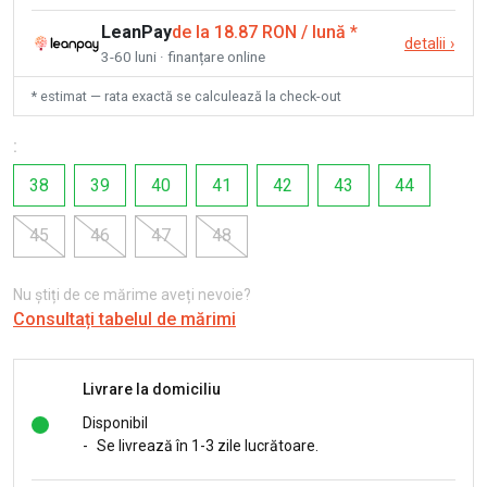
LeanPay
de la 18.87 RON / lună
*
detalii
›
3-60 luni · finanțare online
* estimat — rata exactă se calculează la check-out
:
38
39
40
41
42
43
44
45
46
47
48
Nu știți de ce mărime aveți nevoie?
Consultați tabelul de mărimi
Livrare la domiciliu
Disponibil
-
Se livrează în 1-3 zile lucrătoare.