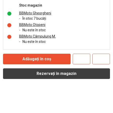
Stoc magazin
BBMoto Gheorgheni
-
În stoc 7 bucăți
BBMoto Otopeni
-
Nu este în stoc
BBMoto Câmpulung M.
-
Nu este în stoc
Adăugați în coș
Rezervați în magazin