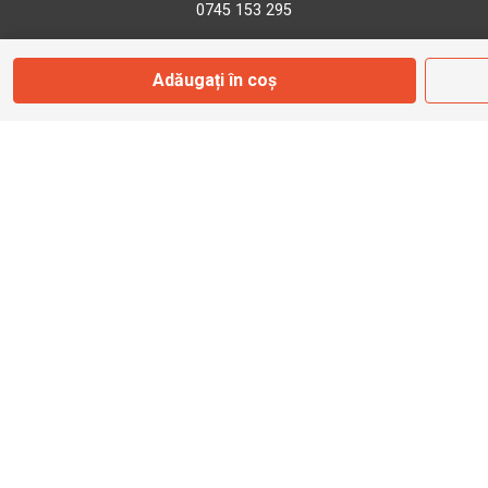
0745 153 295
Adăugați în coș
info@bbmoto.ro
Magazin
Otopeni
Str. Ferme D Nr. 2
Otopeni, Ilfov
Marți - Sâmbătă: 10:00 - 18:00
0755 141 155