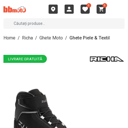
0
0
Home
/
Richa
/
Ghete Moto
/
Ghete Piele & Textil
LIVRARE GRATUITĂ