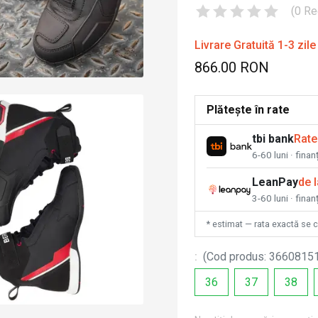
(
0
Re
Livrare Gratuită 1-3 zile
866.00 RON
Plătește în rate
tbi bank
Rate
6-60 luni · fina
LeanPay
de 
3-60 luni · finan
* estimat — rata exactă se 
:
(
Cod produs
:
3660815
36
37
38