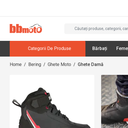
Categorii De Produse
Bărbați
Feme
Home
/
Bering
/
Ghete Moto
/
Ghete Damă