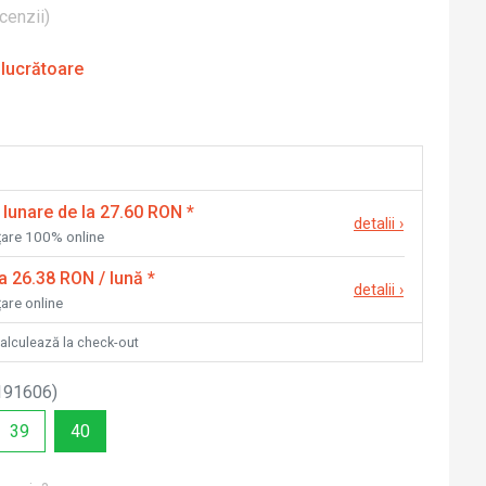
cenzii
)
 lucrătoare
 lunare de la 27.60 RON
*
detalii
›
nțare 100% online
la 26.38 RON / lună
*
detalii
›
țare online
calculează la check-out
191606
)
39
40