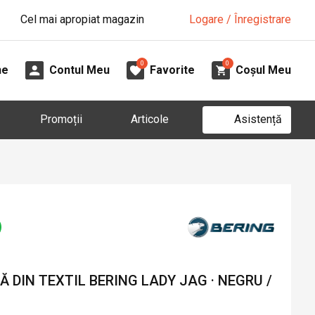
Cel mai apropiat magazin
Logare / Înregistrare
0
0
ne
Contul Meu
Favorite
Coșul Meu
Asistență
Promoții
Articole
DIN TEXTIL BERING LADY JAG · NEGRU /