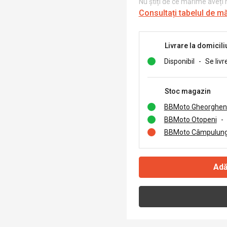
Nu știți de ce mărime aveți
Consultați tabelul de m
Livrare la domicili
Disponibil
-
Se livr
Stoc magazin
BBMoto Gheorghen
BBMoto Otopeni
-
BBMoto Câmpulung
Adă