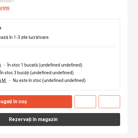
 nevoie?
ărimi
u
ează în 1-3 zile lucrătoare.
i
-
În stoc 1 bucată (undefined undefined)
În stoc 3 bucăți (undefined undefined)
 M.
-
Nu este în stoc (undefined undefined)
ugați în coș
Rezervați în magazin