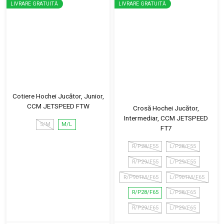
LIVRARE GRATUITĂ
LIVRARE GRATUITĂ
Cotiere Hochei Jucător, Junior,
CCM JETSPEED FTW
Crosă Hochei Jucător,
Intermediar, CCM JETSPEED
S/M
M/L
FT7
R/P28/F55
L/P28/F55
R/P29/F55
L/P29/F55
R/P90TM/F65
L/P90TM/F65
R/P28/F65
L/P28/F65
R/P29/F65
L/P29/F65