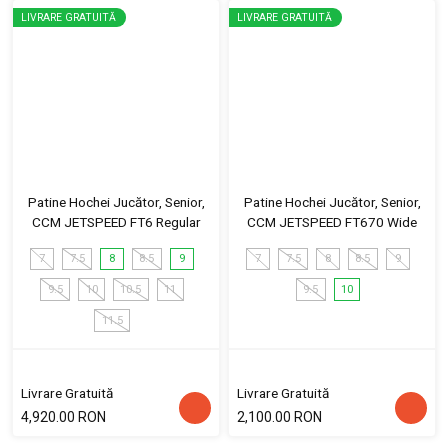
LIVRARE GRATUITĂ
LIVRARE GRATUITĂ
Patine Hochei Jucător, Senior,
Patine Hochei Jucător, Senior,
CCM JETSPEED FT6 Regular
CCM JETSPEED FT670 Wide
7
7.5
8
8.5
9
7
7.5
8
8.5
9
9.5
10
10.5
11
9.5
10
11.5
Livrare Gratuită
Livrare Gratuită
4,920.00 RON
2,100.00 RON