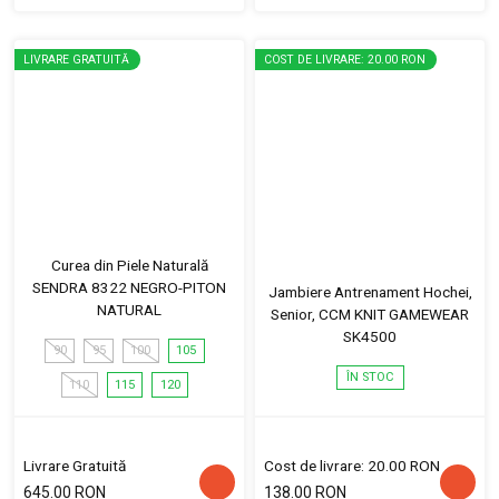
LIVRARE GRATUITĂ
COST DE LIVRARE: 20.00 RON
Curea din Piele Naturală
SENDRA 8322 NEGRO-PITON
Jambiere Antrenament Hochei,
NATURAL
Senior, CCM KNIT GAMEWEAR
SK4500
90
95
100
105
ÎN STOC
110
115
120
Livrare Gratuită
Cost de livrare: 20.00 RON
645.00 RON
138.00 RON