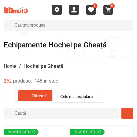
0
0
Echipamente Hochei pe Gheață
Home
/
Hochei pe Gheață
262
produse
,
148
în stoc
Filtrează
Cele mai populare
LIVRARE GRATUITĂ
LIVRARE GRATUITĂ