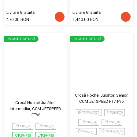
Livrare Gratuită
Livrare Gratuită
470.00 RON
1,440.00 RON
LIVRARE GRATUITĂ
LIVRARE GRATUITĂ
Crosă Hochei Jucător, Senior,
CCM JETSPEED FT7 Pro
Crosă Hochei Jucător,
Intermediar, CCM JETSPEED
R/P90TM/F70
R/P28/F70
FTW
L/P28/F70
R/P29/F70
R/P28/F55
L/P28/F55
L/P29/F70
L/P90TM/F75
R/P29/F55
L/P29/F55