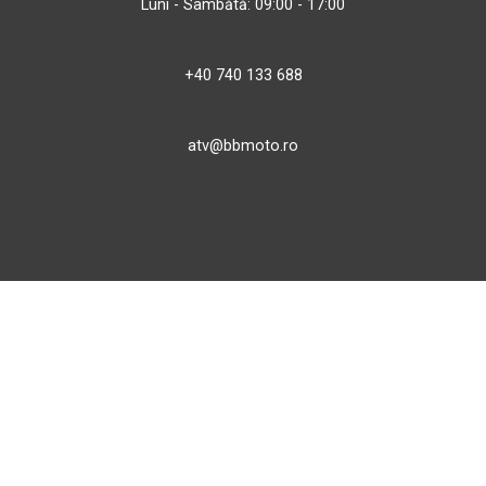
Luni - Sâmbătă: 09:00 - 17:00
+40 740 133 688
atv@bbmoto.ro
Magazin
BBmoto ATV Otopeni
Str. Ferme D Nr. 2
Otopeni, Ilfov
Marți - Sâmbătă: 10:00 - 18:00