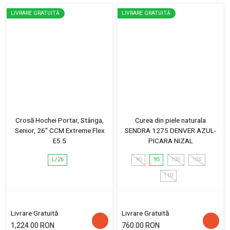
LIVRARE GRATUITĂ
LIVRARE GRATUITĂ
Crosă Hochei Portar, Stânga,
Curea din piele naturala
Senior, 26'' CCM Extreme Flex
SENDRA 1275 DENVER AZUL-
E5.5
PICARA NIZAL
L/26
90
95
100
105
110
Livrare Gratuită
Livrare Gratuită
1,224.00 RON
760.00 RON