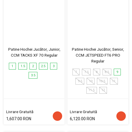
Patine Hochei Jucător, Junior,
Patine Hochei Jucător, Senior,
CCM TACKS XF 70 Regular
CCM JETSPEED FT6 PRO
Regular
1
1.5
2
2.5
3
7
7.5
8
8.5
9
3.5
9.5
10
10.5
11
11.5
12
Livrare Gratuită
Livrare Gratuită
1,607.00 RON
6,120.00 RON