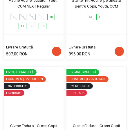
Patine Hochei Jucător, Youth
Starter Kit Hochei pe Gheată
CCM NEXT Regular
pentru Copii, Youth, CCM
6
7
8
9
10
M
L
11
12
13
Livrare Gratuită
Livrare Gratuită
507.00 RON
996.00 RON
LIVRARE GRATUITĂ
LIVRARE GRATUITĂ
ECONOMISIȚI
225.00 RON
ECONOMISIȚI
225.00 RON
18
%
REDUCERE
18
%
REDUCERE
LICHIDARE
LICHIDARE
Cizme Enduro - Cross Copii
Cizme Enduro - Cross Copii