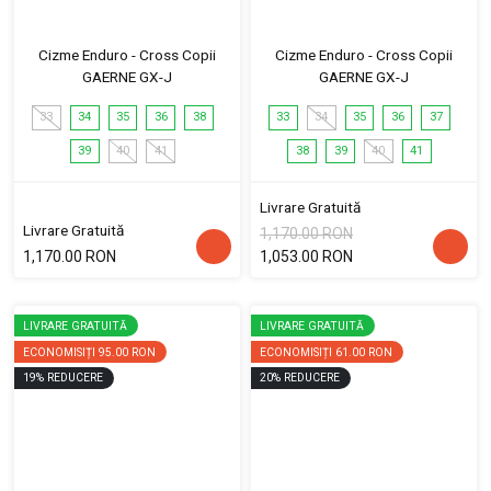
Cizme Enduro - Cross Copii
Cizme Enduro - Cross Copii
GAERNE GX-J
GAERNE GX-J
33
34
35
36
38
33
34
35
36
37
39
40
41
38
39
40
41
Livrare Gratuită
Livrare Gratuită
1,170.00 RON
1,170.00 RON
1,053.00 RON
LIVRARE GRATUITĂ
LIVRARE GRATUITĂ
ECONOMISIȚI
95.00 RON
ECONOMISIȚI
61.00 RON
19
%
REDUCERE
20
%
REDUCERE