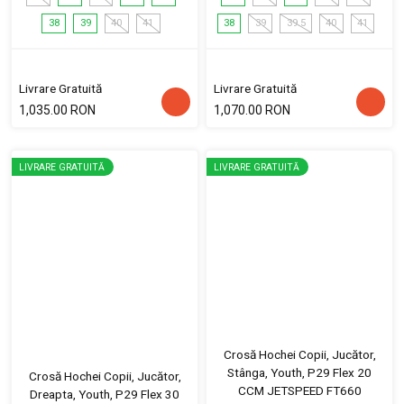
38
39
40
41
38
39
39.5
40
41
Livrare Gratuită
Livrare Gratuită
1,035.00 RON
1,070.00 RON
LIVRARE GRATUITĂ
LIVRARE GRATUITĂ
Crosă Hochei Copii, Jucător,
Stânga, Youth, P29 Flex 20
Crosă Hochei Copii, Jucător,
CCM JETSPEED FT660
Dreapta, Youth, P29 Flex 30