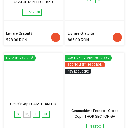
CCM JETSPEED FT660
L/P29/F30
Livrare Gratuită
Livrare Gratuită
528.00 RON
865.00 RON
LIVRARE GRATUITĂ
COST DE LIVRARE: 20.00 RON
ECONOMISIȚI
16.00 RON
15
%
REDUCERE
Geacă Copii CCM TEAM HD
Genunchiere Enduro - Cross
S
M
L
XL
Copii THOR SECTOR GP
ÎN STOC