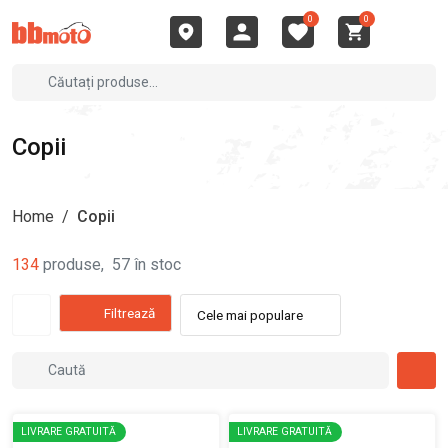
0
0
Copii
Home
/
Copii
134
produse
,
57
în stoc
Filtrează
Cele mai populare
LIVRARE GRATUITĂ
LIVRARE GRATUITĂ