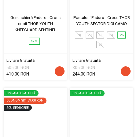
Genunchieră Enduro - Cross
Pantaloni Enduro - Cross THOR
copii THOR YOUTH
YOUTH SECTOR DIGI CAMO
KNEEGUARD SENTINEL
18
20
22
24
26
S/M
28
Livrare Gratuită
Livrare Gratuită
505.00 RON
305.00 RON
410.00 RON
244.00 RON
LIVRARE GRATUITĂ
LIVRARE GRATUITĂ
ECONOMISIȚI
89.00 RON
20
%
REDUCERE