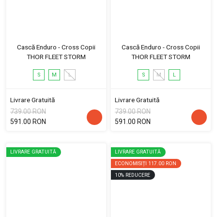
Cască Enduro - Cross Copii
Cască Enduro - Cross Copii
THOR FLEET STORM
THOR FLEET STORM
S
M
L
S
M
L
Livrare Gratuită
Livrare Gratuită
739.00 RON
739.00 RON
591.00 RON
591.00 RON
LIVRARE GRATUITĂ
LIVRARE GRATUITĂ
ECONOMISIȚI
117.00 RON
10
%
REDUCERE