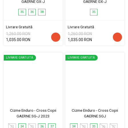
GAERNE GX-J
GAERNE GX-J
35
36
38
35
Livrare Gratuită
Livrare Gratuită
1,260.00 RON
1,260.00 RON
1,035.00 RON
1,035.00 RON
LIVRARE GRATUITĂ
LIVRARE GRATUITĂ
Cizme Enduro - Cross Copii
Cizme Enduro - Cross Copii
GAERNE SG-J 2023
GAERNE SGJ
33
34
35
36
37
34
33
35
36
37