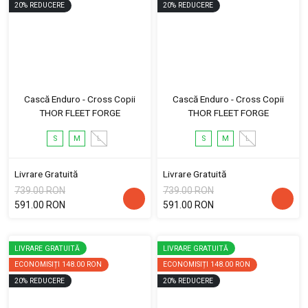
20
%
REDUCERE
20
%
REDUCERE
Cască Enduro - Cross Copii
Cască Enduro - Cross Copii
THOR FLEET FORGE
THOR FLEET FORGE
S
M
L
S
M
L
Livrare Gratuită
Livrare Gratuită
739.00 RON
739.00 RON
591.00 RON
591.00 RON
LIVRARE GRATUITĂ
LIVRARE GRATUITĂ
ECONOMISIȚI
148.00 RON
ECONOMISIȚI
148.00 RON
20
%
REDUCERE
20
%
REDUCERE