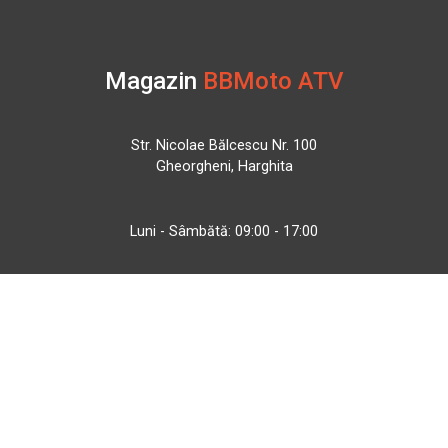
Magazin
BBMoto ATV
Str. Nicolae Bălcescu Nr. 100
Gheorgheni, Harghita
Luni - Sâmbătă: 09:00 - 17:00
+40 740 133 688
atv@bbmoto.ro