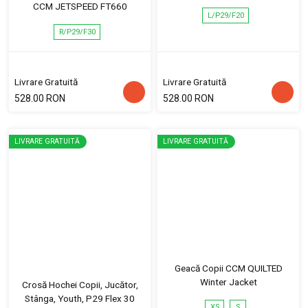
CCM JETSPEED FT660
L/P29/F20
R/P29/F30
Livrare Gratuită
Livrare Gratuită
528.00 RON
528.00 RON
LIVRARE GRATUITĂ
LIVRARE GRATUITĂ
Geacă Copii CCM QUILTED
Winter Jacket
Crosă Hochei Copii, Jucător,
Stânga, Youth, P29 Flex 30
XS
S