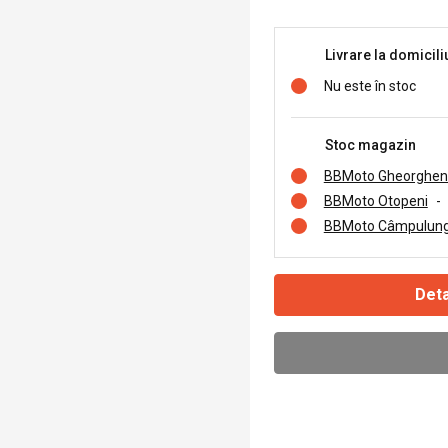
Livrare la domicili
Nu este în stoc
Stoc magazin
BBMoto Gheorghen
BBMoto Otopeni
-
BBMoto Câmpulung
Deta