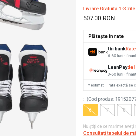
Livrare Gratuită 1-3 zile
507.00 RON
Plătește în rate
tbi bank
Rate
6-60 luni · fina
LeanPay
de 
3-60 luni · finan
* estimat — rata exactă se 
:
(
Cod produs
:
1915207
6
7
8
Nu știți de ce mărime aveți
Consultați tabelul de m