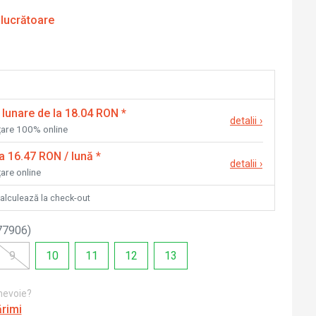
 lucrătoare
 lunare de la 18.04 RON
*
detalii
›
nțare 100% online
la 16.47 RON / lună
*
detalii
›
țare online
calculează la check-out
77906
)
9
10
11
12
13
 nevoie?
ărimi