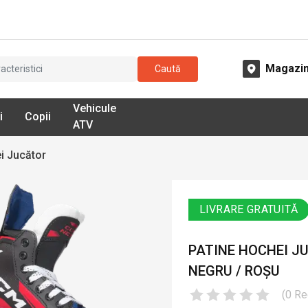
Magazi
Caută
Vehicule
i
Copii
ATV
i Jucător
LIVRARE GRATUITĂ
PATINE HOCHEI J
NEGRU / ROȘU
(
0
Re