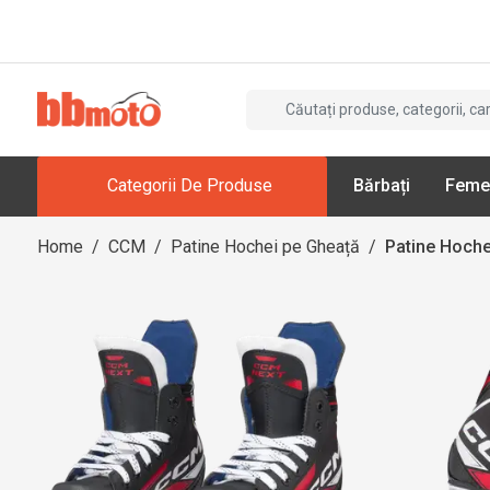
Categorii De Produse
Bărbați
Feme
Home
/
CCM
/
Patine Hochei pe Gheață
/
Patine Hoche