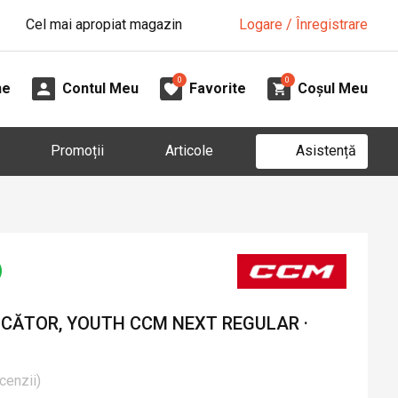
Cel mai apropiat magazin
Logare / Înregistrare
0
0
ne
Contul Meu
Favorite
Coșul Meu
Asistență
Promoții
Articole
UCĂTOR, YOUTH CCM NEXT REGULAR ·
cenzii
)