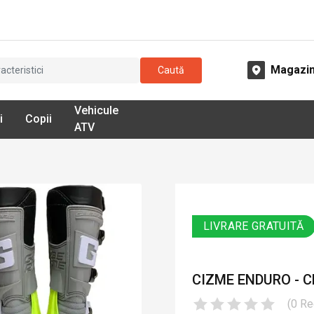
Magazi
Caută
Vehicule
i
Copii
ATV
LIVRARE GRATUITĂ
CIZME ENDURO - C
(
0
Re