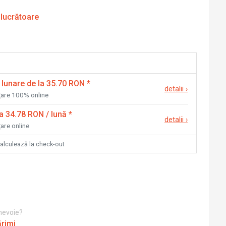
 lucrătoare
 lunare de la 35.70 RON
*
detalii
›
nțare 100% online
la 34.78 RON / lună
*
detalii
›
țare online
calculează la check-out
 nevoie?
ărimi