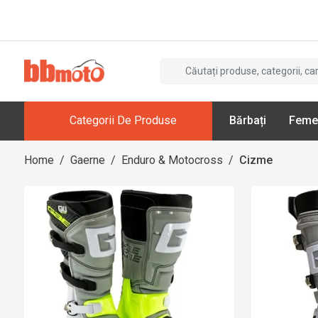
Categorii De Produse
Bărbați
Feme
Home
/
Gaerne
/
Enduro & Motocross
/
Cizme