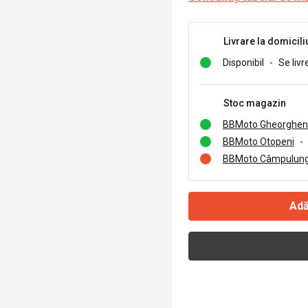
Livrare la domicili
Disponibil
-
Se livr
Stoc magazin
BBMoto Gheorghen
BBMoto Otopeni
-
BBMoto Câmpulung
Adă