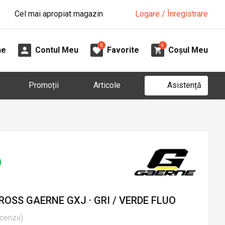
Cel mai apropiat magazin
Logare / Înregistrare
0
0
ne
Contul Meu
Favorite
Coșul Meu
Asistență
Promoții
Articole
ROSS GAERNE GXJ · GRI / VERDE FLUO
cenzii
)