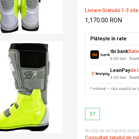
Livrare Gratuită 1-3 zile
1,170.00 RON
Plătește în rate
tbi bank
Rate
6-60 luni · fina
LeanPay
de 
3-60 luni · finan
* estimat — rata exactă se 
:
37
Nu știți de ce mărime aveți
Consultați tabelul de m