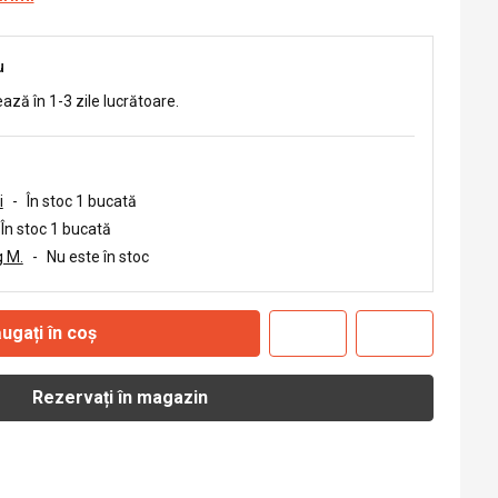
u
ează în 1-3 zile lucrătoare.
i
-
În stoc 1 bucată
În stoc 1 bucată
 M.
-
Nu este în stoc
ugați în coș
Rezervați în magazin