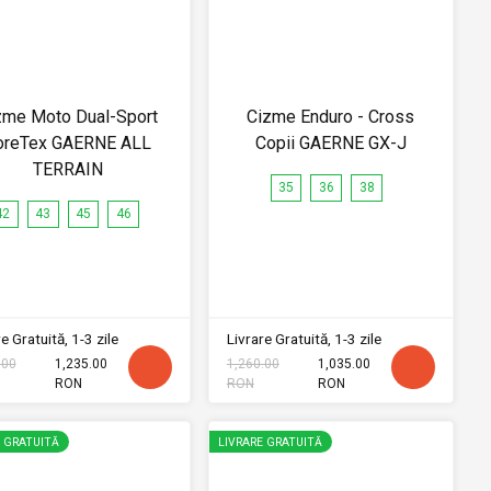
zme Moto Dual-Sport
Cizme Enduro - Cross
oreTex GAERNE ALL
Copii GAERNE GX-J
TERRAIN
35
36
38
42
43
45
46
e Gratuită, 1-3 zile
Livrare Gratuită, 1-3 zile
.00
1,235.00
1,260.00
1,035.00
RON
RON
RON
E GRATUITĂ
LIVRARE GRATUITĂ