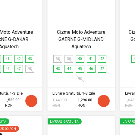
Moto Adventure
Cizme Moto Adventure
Ci
RNE G-DAKAR
GAERNE G-MIDLAND
G
Aquatech
Aquatech
41
42
43
38
39
40
41
42
46
47
48
43
44
45
46
47
48
uită, 1-3 zile
Livrare Gratuită, 1-3 zile
Livrar
1,530.00
1,440.00
1,296.00
1,648
RON
RON
RON
RON
UITĂ
LIVRARE GRATUITĂ
LIVRAR
225.00 RON