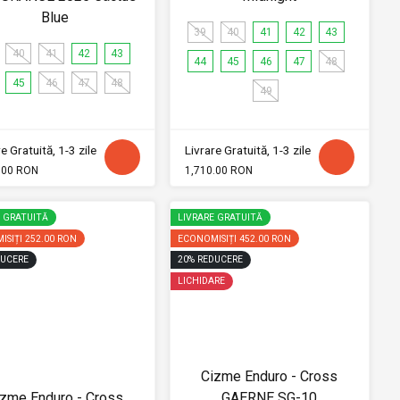
Blue
39
40
41
42
43
40
41
42
43
44
45
46
47
48
45
46
47
48
49
e Gratuită, 1-3 zile
Livrare Gratuită, 1-3 zile
.00 RON
1,710.00 RON
E GRATUITĂ
LIVRARE GRATUITĂ
ISIȚI
252.00 RON
ECONOMISIȚI
452.00 RON
UCERE
20
%
REDUCERE
LICHIDARE
Cizme Enduro - Cross
izme Enduro - Cross
GAERNE SG-10