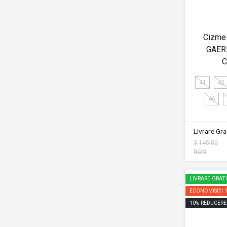
Cizme 
GAER
C
41
42
46
Livrare Grat
3,145.00
RON
LIVRARE GRAT
ECONOMISIȚI
10
%
REDUCERE