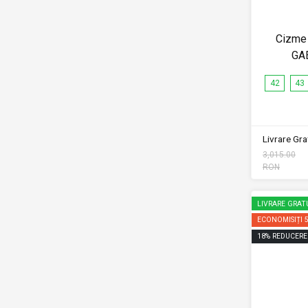
Cizme 
GA
42
43
Livrare Grat
3,015.00
RON
LIVRARE GRAT
ECONOMISIȚI
18
%
REDUCERE