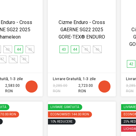
Enduro - Cross
Cizme Enduro - Cross
NE SG22 2025
GAERNE SG22 2025
C
hameleon
GORE-TEX® ENDURO
G
GO
43
44
45
43
44
45
46
47
48
49
42
uită, 1-3 zile
Livrare Gratuită, 1-3 zile
Livrar
2,583.00
3,285.00
2,723.00
3,285
RON
RON
RON
RON
UITĂ
LIVRARE GRATUITĂ
LIVRAR
170.00 RON
ECONOMISIȚI
144.00 RON
ECONOM
10
%
REDUCERE
25
%
RED
LICHIDA