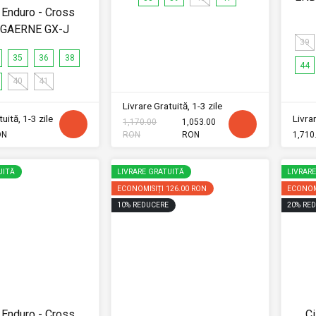
Enduro - Cross
i GAERNE GX-J
39
35
36
38
44
40
41
Livrare Gratuită, 1-3 zile
uită, 1-3 zile
Livrar
1,170.00
1,053.00
ON
RON
RON
1,710
UITĂ
LIVRARE GRATUITĂ
LIVRAR
ECONOMISIȚI
126.00 RON
ECONOM
10
%
REDUCERE
20
%
RED
Enduro - Cross
C