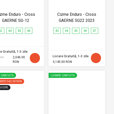
izme Enduro - Cross
Cizme Enduro - Cross
GAERNE SG-12
GAERNE SG22 2023
42
44
45
46
43
44
45
46
47
e Gratuită, 1-3 zile
Livrare Gratuită, 1-3 zile
.00
2,046.00
RON
3,145.00 RON
E GRATUITĂ
LIVRARE GRATUITĂ
ISIȚI
562.00 RON
UCERE