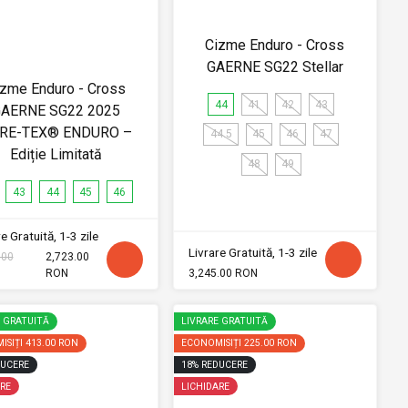
Cizme Enduro - Cross
GAERNE SG22 Stellar
izme Enduro - Cross
44
41
42
43
AERNE SG22 2025
RE-TEX® ENDURO –
44.5
45
46
47
Ediție Limitată
48
49
43
44
45
46
e Gratuită, 1-3 zile
Livrare Gratuită, 1-3 zile
.00
2,723.00
RON
3,245.00 RON
E GRATUITĂ
LIVRARE GRATUITĂ
ISIȚI
413.00 RON
ECONOMISIȚI
225.00 RON
UCERE
18
%
REDUCERE
RE
LICHIDARE