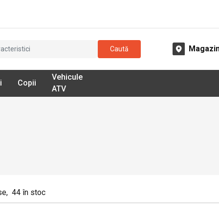
Magazi
Caută
Vehicule
i
Copii
ATV
se
,
44
în stoc