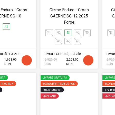
Enduro - Cross
Cizme Enduro - Cross
C
ERNE SG-10
GAERNE SG-12 2025
G
Forge
45
41
42
43
44
45
41
46
47
48
uită, 1-3 zile
Livrare Gratuită, 1-3 zile
Livrar
1,663.00
2,520.00
2,268.00
2,520
RON
RON
RON
RON
UITĂ
LIVRARE GRATUITĂ
LIVRAR
311.00 RON
ECONOMISIȚI
508.00 RON
ECONOM
20
%
REDUCERE
19
%
RED
LICHIDARE
LICHIDA