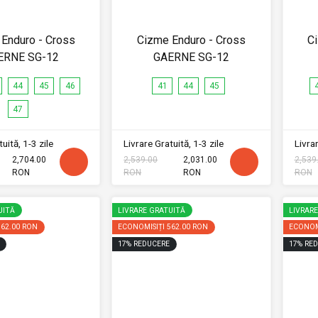
Enduro - Cross
Cizme Enduro - Cross
C
ERNE SG-12
GAERNE SG-12
44
45
46
41
44
45
47
uită, 1-3 zile
Livrare Gratuită, 1-3 zile
Livrar
2,704.00
2,539.00
2,031.00
2,539
RON
RON
RON
RON
UITĂ
LIVRARE GRATUITĂ
LIVRAR
562.00 RON
ECONOMISIȚI
562.00 RON
ECONOM
17
%
REDUCERE
17
%
RED