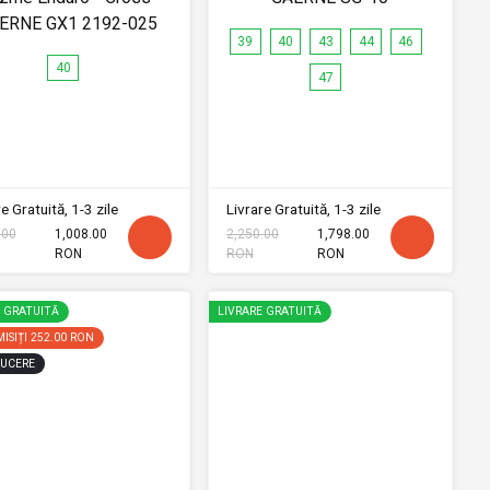
ERNE GX1 2192-025
39
40
43
44
46
40
47
e Gratuită, 1-3 zile
Livrare Gratuită, 1-3 zile
.00
1,008.00
2,250.00
1,798.00
RON
RON
RON
E GRATUITĂ
LIVRARE GRATUITĂ
ISIȚI
252.00 RON
UCERE