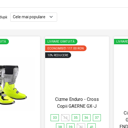
după
:
UITĂ
LIVRARE GRATUITĂ
LIVRAR
ECONOMISIȚI
117.00 RON
10
%
REDUCERE
Cizme Enduro - Cross
Copii GAERNE GX-J
C
33
34
35
36
37
END
38
39
40
41