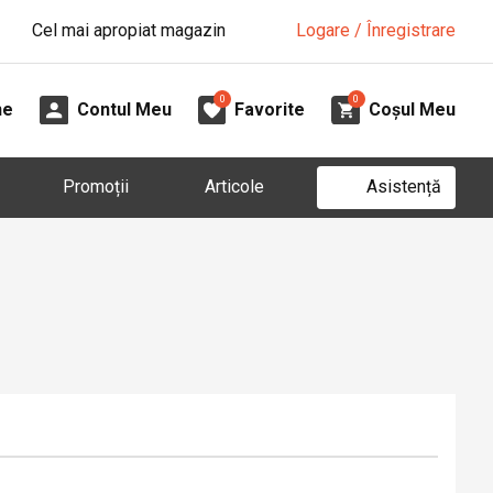
Cel mai apropiat magazin
Logare / Înregistrare
0
0
ne
Contul Meu
Favorite
Coșul Meu
Asistență
Promoții
Articole