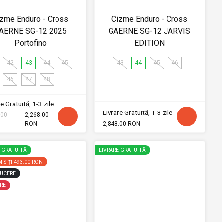
izme Enduro - Cross
Cizme Enduro - Cross
AERNE SG-12 2025
GAERNE SG-12 JARVIS
Portofino
EDITION
42
43
44
45
43
44
45
46
46
47
48
e Gratuită, 1-3 zile
Livrare Gratuită, 1-3 zile
.00
2,268.00
RON
2,848.00 RON
E GRATUITĂ
LIVRARE GRATUITĂ
ISIȚI
493.00 RON
UCERE
RE