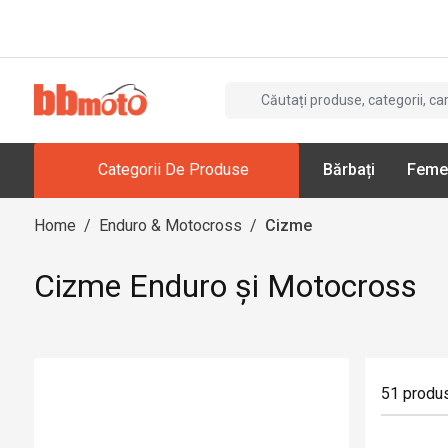
Categorii De Produse
Bărbați
Feme
Home
/
Enduro & Motocross
/
Cizme
Cizme Enduro și Motocross
51
produ