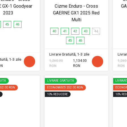
 GX-1 Goodyear
Cizme Enduro - Cross
GA
2023
GAERNE GX1 2025 Red
Multi
45
46
40
41
42
43
44
45
46
Livrare Gratuită, 1-3 zile
Livrar
uită, 1-3 zile
1,260.00
1,134.00
1,260
ON
RON
RON
RON
UITĂ
LIVRARE GRATUITĂ
LIVRAR
452.00 RON
ECONOMISIȚI
252.00 RON
ECONOM
10
%
REDUCERE
10
%
RED