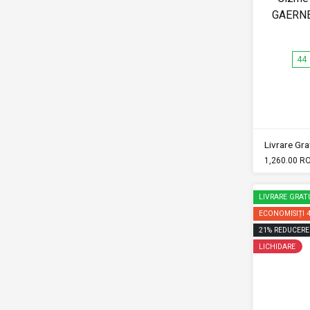
GAERNE
44
Livrare Grat
1,260.00 R
LIVRARE GRAT
ECONOMISIȚI
21
%
REDUCERE
LICHIDARE