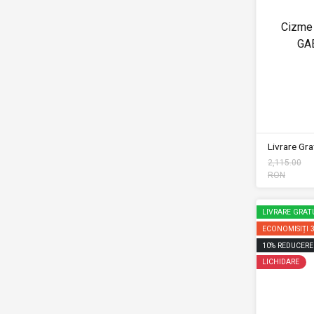
Cizme 
GA
Livrare Grat
2,115.00
RON
LIVRARE GRAT
ECONOMISIȚI
10
%
REDUCERE
LICHIDARE