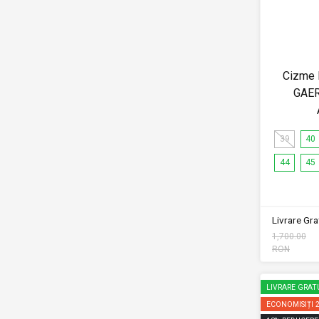
Cizme 
GAE
39
40
44
45
Livrare Grat
1,700.00
RON
LIVRARE GRAT
ECONOMISIȚI