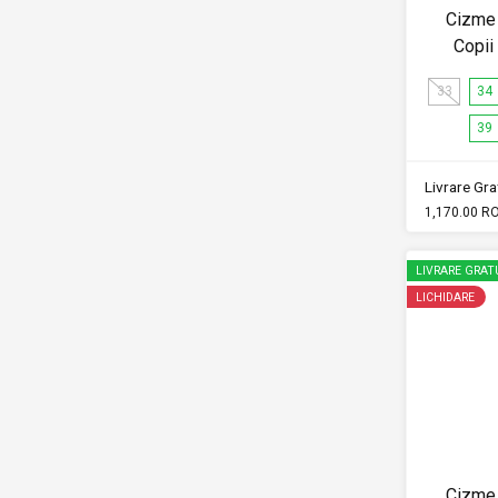
Cizme 
Copi
33
34
39
Livrare Grat
1,170.00 R
LIVRARE GRAT
LICHIDARE
Cizme 