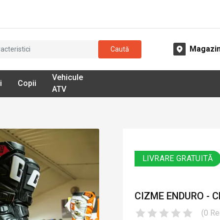
Magazi
Caută
Vehicule
i
Copii
ATV
LIVRARE GRATUITĂ
CIZME ENDURO - C
(
0
Re