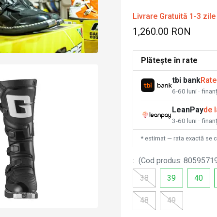
Livrare Gratuită 1-3 zile
1,260.00 RON
Plătește în rate
tbi bank
Rate
6-60 luni · fina
LeanPay
de 
3-60 luni · finan
* estimat — rata exactă se 
:
(
Cod produs
:
8059571
38
39
40
48
49