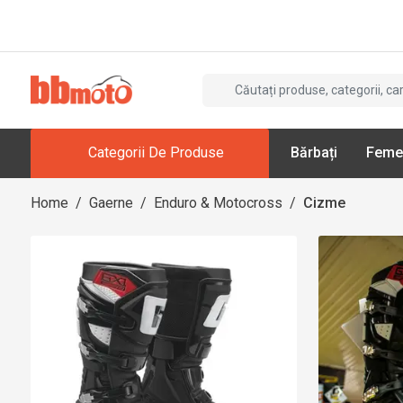
Categorii De Produse
Bărbați
Feme
Home
/
Gaerne
/
Enduro & Motocross
/
Cizme