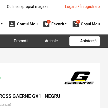
Cel mai apropiat magazin
Logare / Înregistrare
0
0
ne
Contul Meu
Favorite
Coșul Meu
Asistență
Promoții
Articole
ROSS GAERNE GX1 · NEGRU
cenzii
)