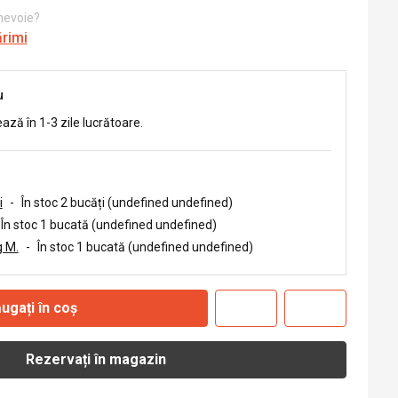
 nevoie?
ărimi
u
ează în 1-3 zile lucrătoare.
i
-
În stoc 2 bucăți (undefined undefined)
În stoc 1 bucată (undefined undefined)
 M.
-
În stoc 1 bucată (undefined undefined)
ugați în coș
Rezervați în magazin