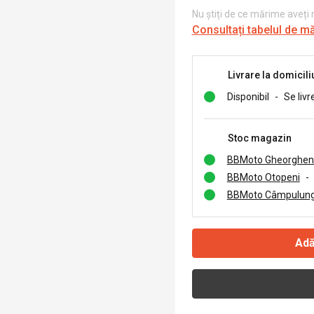
Nu știți de ce mărime aveți
Consultați tabelul de m
Livrare la domicili
Disponibil
-
Se livr
Stoc magazin
BBMoto Gheorghen
BBMoto Otopeni
-
BBMoto Câmpulung
Adă