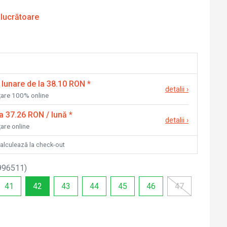
 lucrătoare
 lunare de la 38.10 RON
*
detalii
›
nțare 100% online
la 37.26 RON / lună
*
detalii
›
țare online
calculează la check-out
996511
)
41
42
43
44
45
46
47