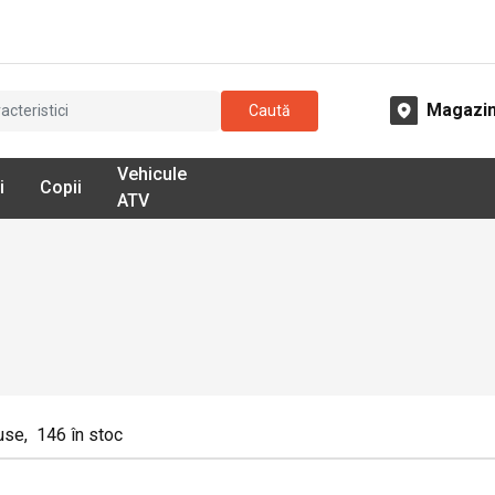
Magazi
Caută
Vehicule
i
Copii
ATV
use
,
146
în stoc