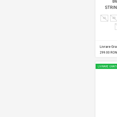
Bl
STRIN
46
48
Livrare Grat
299.00 RON
LIVRARE GRAT