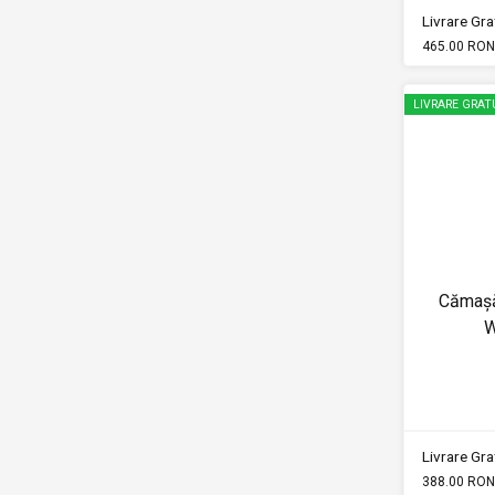
Livrare Grat
465.00 RON
LIVRARE GRAT
Cămaș
W
Livrare Grat
388.00 RON