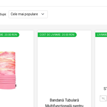
după
:
RE: 20.00 RON
COST DE LIVRARE: 20.00 RON
LIVRAR
S
46
Bandană Tubulară
Multifunctională pentru