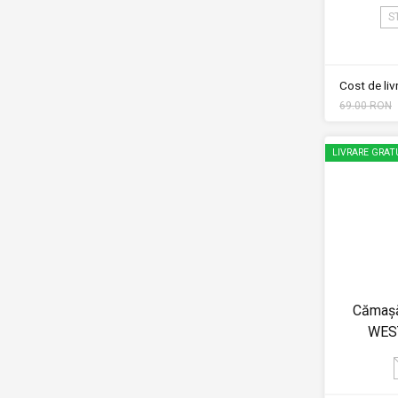
S
Cost de li
69.00 RON
LIVRARE GRAT
Cămaș
WEST