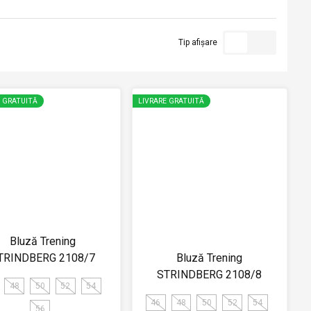
Tip afișare
E GRATUITĂ
LIVRARE GRATUITĂ
Bluză Trening
TRINDBERG 2108/7
Bluză Trening
STRINDBERG 2108/8
48
50
52
54
46
48
50
52
54
56