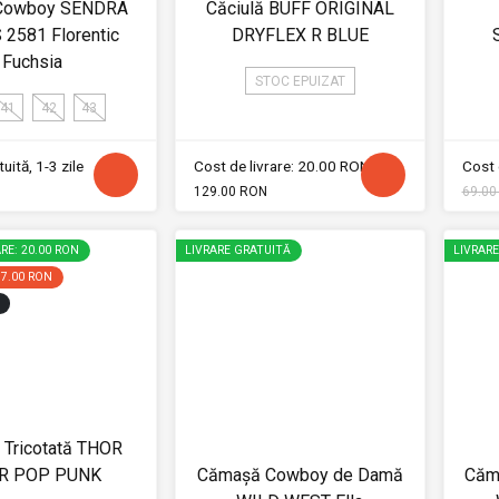
 Cowboy SENDRA
Căciulă BUFF ORIGINAL
2581 Florentic
DRYFLEX R BLUE
Fuchsia
STOC EPUIZAT
41
42
43
uită, 1-3 zile
Cost de livrare: 20.00 RON
Cost 
129.00 RON
69.00
RE: 20.00 RON
LIVRARE GRATUITĂ
LIVRAR
17.00 RON
 Tricotată THOR
R POP PUNK
Cămașă Cowboy de Damă
Căm