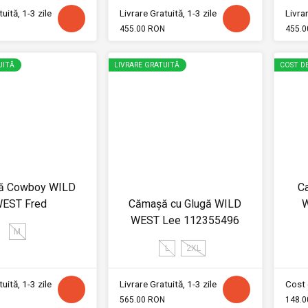
uită, 1-3 zile
Livrare Gratuită, 1-3 zile
Livrar
455.00 RON
455.0
UITĂ
LIVRARE GRATUITĂ
COST DE
ă Cowboy WILD
C
EST Fred
Cămașă cu Glugă WILD
W
WEST Lee 112355496
M
L
2XL
uită, 1-3 zile
Livrare Gratuită, 1-3 zile
Cost 
565.00 RON
148.0