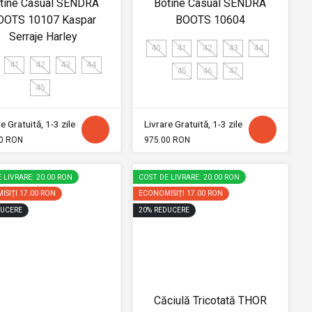
tine Casual SENDRA
Botine Casual SENDRA
OOTS 10107 Kaspar
BOOTS 10604
Serraje Harley
40
41
42
43
44
41
42
43
44
45
46
47
45
e Gratuită, 1-3 zile
Livrare Gratuită, 1-3 zile
0 RON
975.00 RON
 LIVRARE: 20.00 RON
COST DE LIVRARE: 20.00 RON
ISIȚI
17.00 RON
ECONOMISIȚI
17.00 RON
UCERE
20
%
REDUCERE
Căciulă Tricotată THOR