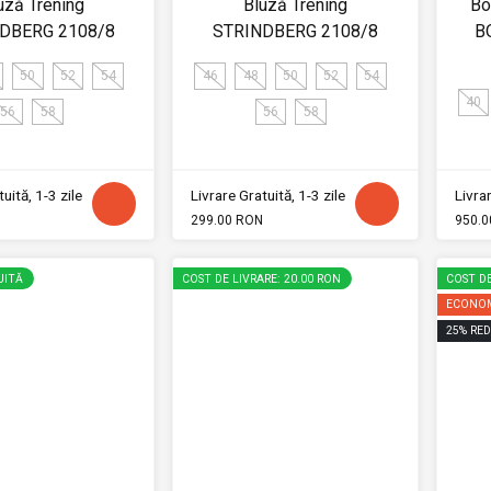
uză Trening
Bluză Trening
Bo
DBERG 2108/8
STRINDBERG 2108/8
B
50
52
54
46
48
50
52
54
40
56
58
56
58
uită, 1-3 zile
Livrare Gratuită, 1-3 zile
Livrar
299.00 RON
950.0
UITĂ
COST DE LIVRARE: 20.00 RON
COST DE
ECONOM
25
%
RED