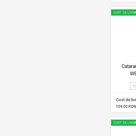
COST DE LIVRA
Catar
WE
S
Cost de li
109.00 RON
COST DE LIVRA