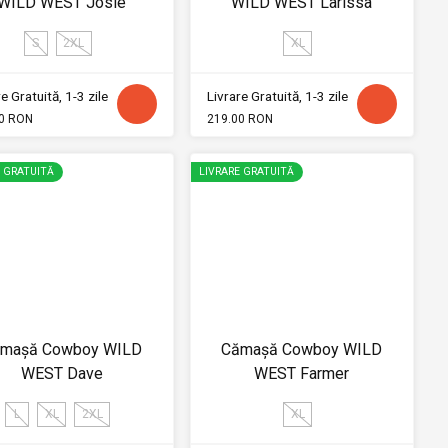
WILD WEST Josie
WILD WEST Larissa
S
2XL
XL
e Gratuită, 1-3 zile
Livrare Gratuită, 1-3 zile
0 RON
219.00 RON
E GRATUITĂ
LIVRARE GRATUITĂ
mașă Cowboy WILD
Cămașă Cowboy WILD
WEST Dave
WEST Farmer
L
XL
2XL
XL