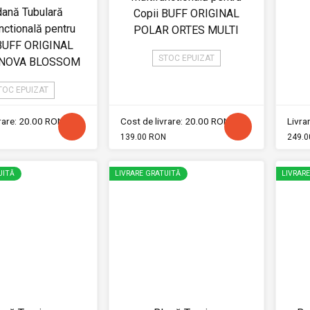
ană Tubulară
Copii BUFF ORIGINAL
nctională pentru
POLAR ORTES MULTI
 BUFF ORIGINAL
STOC EPUIZAT
 NOVA BLOSSOM
TOC EPUIZAT
vrare: 20.00 RON
Cost de livrare: 20.00 RON
Livrar
139.00 RON
249.0
UITĂ
LIVRARE GRATUITĂ
LIVRAR