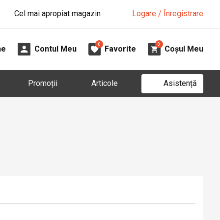
Cel mai apropiat magazin
Logare / Înregistrare
0
0
ne
Contul Meu
Favorite
Coșul Meu
Asistență
Promoții
Articole