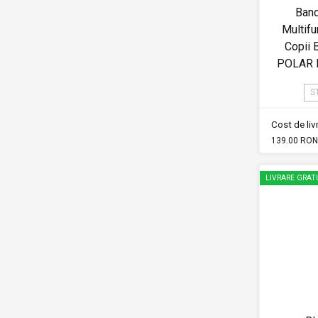
Band
Multifu
Copii
POLAR
S
Cost de li
139.00 RON
LIVRARE GRAT