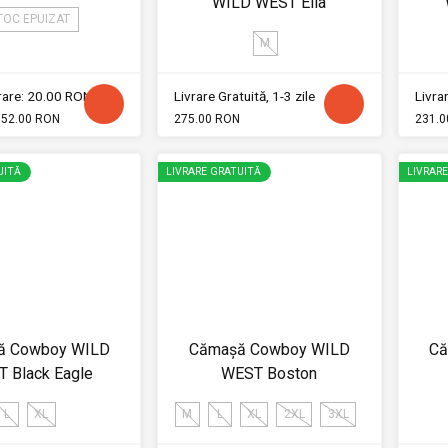
WILD WEST Ella
TOC EPUIZAT
M
vrare: 20.00 RON
Livrare Gratuită, 1-3 zile
Livrar
52.00 RON
275.00 RON
231.0
UITĂ
LIVRARE GRATUITĂ
LIVRAR
ă Cowboy WILD
Cămașă Cowboy WILD
Că
 Black Eagle
WEST Boston
L
XL
M
L
XL
2XL
3XL