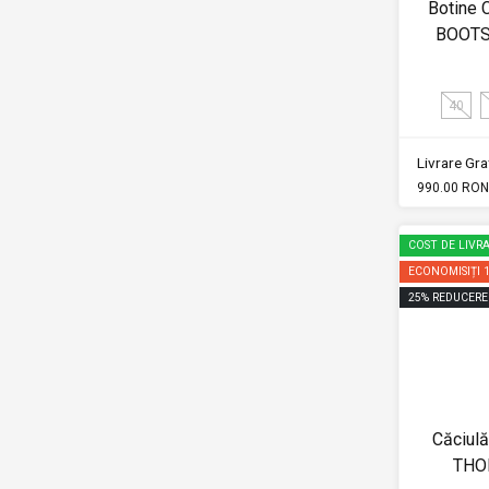
Botine
BOOTS 
40
Livrare Grat
990.00 RON
COST DE LIVRA
ECONOMISIȚI
25
%
REDUCERE
Căciulă
THO