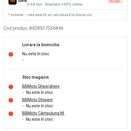
detalii
›
6-60 luni · finanțare 100% online
* estimat — rata exactă se calculează la check-out
Cod produs
:
8428927536846
Livrare la domiciliu
Nu este în stoc
-
Stoc magazin
BBMoto Gheorgheni
-
Nu este în stoc
BBMoto Otopeni
-
Nu este în stoc
BBMoto Câmpulung M.
-
Nu este în stoc