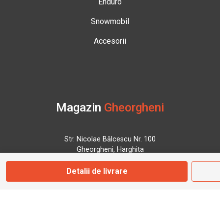
Enduro
Snowmobil
Accesorii
Magazin
Gheorgheni
Str. Nicolae Bălcescu Nr. 100
Gheorgheni, Harghita
Detalii de livrare
Marți - Sâmbătă: 09:00 - 17:00
0745 153 295