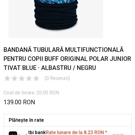
BANDANĂ TUBULARĂ MULTIFUNCTIONALĂ
PENTRU COPII BUFF ORIGINAL POLAR JUNIOR
TIVAT BLUE · ALBASTRU / NEGRU
(
0
Recenzii
)
Cost de livrare: 20.00 RON
139.00 RON
Plătește în rate
tbi bank
Rate lunare de la 8.23 RON
*