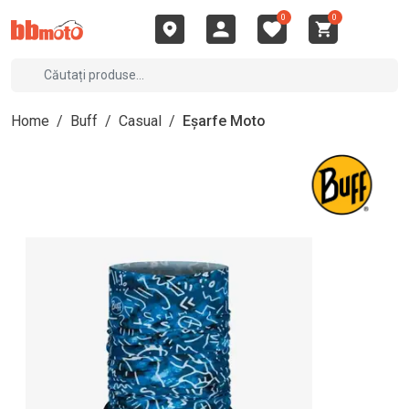
0
0
Home
/
Buff
/
Casual
/
Eșarfe Moto