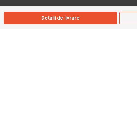
Marți - Sâmbătă: 09:00 - 17:00
Detalii de livrare
0745 153 295
info@bbmoto.ro
Magazin
Otopeni
Str. Ferme D Nr. 2
Otopeni, Ilfov