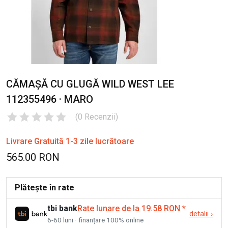
CĂMAȘĂ CU GLUGĂ WILD WEST LEE
112355496 · MARO
(
0
Recenzii
)
Livrare Gratuită 1-3 zile lucrătoare
565.00 RON
Plătește în rate
tbi bank
Rate lunare de la 19.58 RON
*
detalii
›
6-60 luni · finanțare 100% online