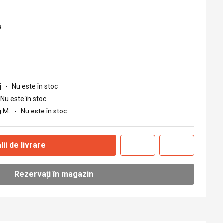
u
i
-
Nu este în stoc
Nu este în stoc
 M.
-
Nu este în stoc
lii de livrare
Rezervați în magazin