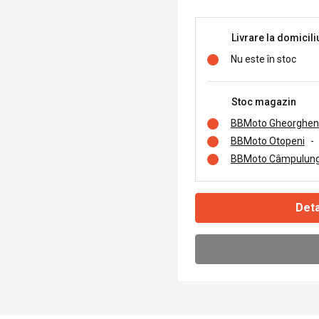
Livrare la domicili
Nu este în stoc
Stoc magazin
BBMoto Gheorghen
BBMoto Otopeni
-
BBMoto Câmpulung
Deta