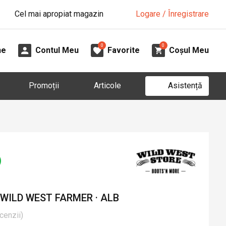
Cel mai apropiat magazin
Logare / Înregistrare
0
0
ne
Contul Meu
Favorite
Coșul Meu
Asistență
Promoții
Articole
ILD WEST FARMER · ALB
cenzii
)