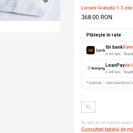
Livrare Gratuită 1-3 zile
368.00 RON
Plătește în rate
tbi bank
Rate
6-60 luni · fina
LeanPay
de 
3-48 luni · finan
* estimat — rata exactă se 
:
XL
Nu știți de ce mărime aveți
Consultați tabelul de m