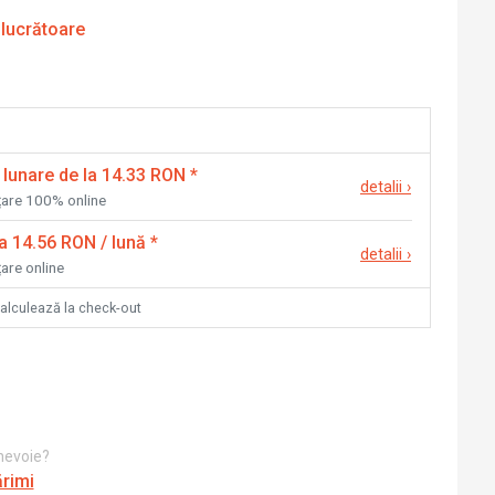
 lucrătoare
 lunare de la 14.33 RON
*
detalii
›
nțare 100% online
la 14.56 RON / lună
*
detalii
›
țare online
calculează la check-out
 nevoie?
ărimi