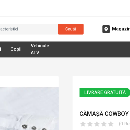
Magazi
Caută
Vehicule
i
Copii
ATV
LIVRARE GRATUITĂ
CĂMAȘĂ COWBOY W
(
0
Re