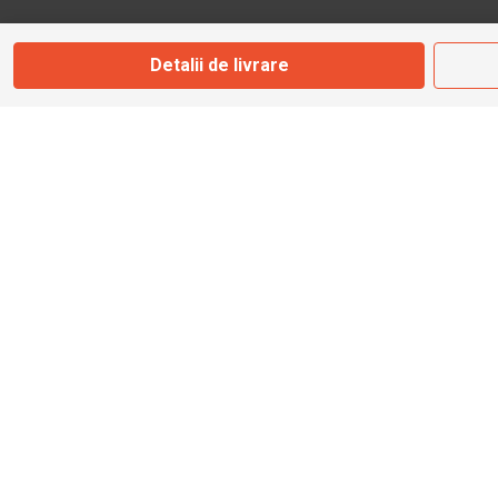
Marți - Sâmbătă: 09:00 - 17:00
Detalii de livrare
0745 153 295
info@bbmoto.ro
Magazin
Otopeni
Str. Ferme D Nr. 2
Otopeni, Ilfov