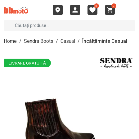
0
0
Home
/
Sendra Boots
/
Casual
/
Încălțăminte Casual
LIVRARE GRATUITĂ