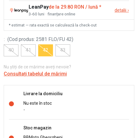
LeanPay
de la 29.80 RON / lună
*
detalii
›
3-60 luni · finanțare online
* estimat — rata exactă se calculează la check-out
:
(
Cod produs
:
2581 FLO/FU 42
)
40
41
42
43
Nu știți de ce mărime aveți nevoie?
Consultați tabelul de mărimi
Livrare la domiciliu
Nu este în stoc
-
Stoc magazin
BBMoto Gheorgheni