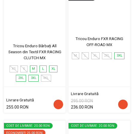
Tricou Enduro FXR RACING
OFF-ROAD MX
Tricou Enduro Bărbați All
Season din Textil FXR RACING
M
L
XL
2XL
3XL
CLUTCH MX
XS
S
M
L
XL
2XL
3XL
4XL
Livrare Gratuită
Livrare Gratuită
295.00 RON
255.00 RON
236.00 RON
COST DE LIVRARE: 20.00 RON
COST DE LIVRARE: 20.00 RON
ECONOMISIȚI
25.00 RON