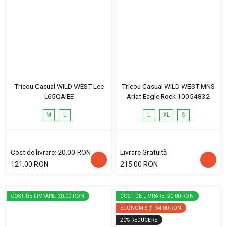
Tricou Casual WILD WEST Lee
Tricou Casual WILD WEST MNS
L65QAIEE
Ariat Eagle Rock 10054832
M
L
L
XL
S
Cost de livrare: 20.00 RON
Livrare Gratuită
121.00 RON
215.00 RON
COST DE LIVRARE: 20.00 RON
COST DE LIVRARE: 20.00 RON
ECONOMISIȚI
34.00 RON
20
%
REDUCERE