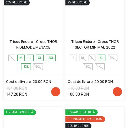
20
%
REDUCERE
9
%
REDUCERE
Tricou Enduro - Cross THOR
Tricou Enduro - Cross THOR
RIDEMODE MENACE
SECTOR MINIMAL 2022
S
M
L
XL
2XL
S
M
L
XL
2XL
3XL
4XL
3XL
4XL
Cost de livrare: 20.00 RON
Cost de livrare: 20.00 RON
184.00 RON
110.00 RON
147.20 RON
100.00 RON
LIVRARE GRATUITĂ
LIVRARE GRATUITĂ
ECONOMISIȚI
59.00 RON
20
%
REDUCERE