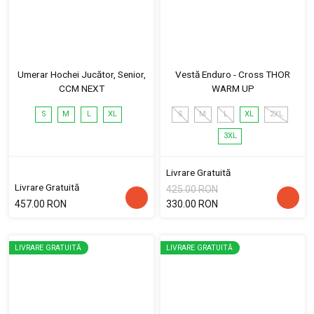
Umerar Hochei Jucător, Senior,
Vestă Enduro - Cross THOR
CCM NEXT
WARM UP
S
M
L
XL
S
M
L
XL
2XL
3XL
Livrare Gratuită
Livrare Gratuită
425.00 RON
457.00 RON
330.00 RON
LIVRARE GRATUITĂ
LIVRARE GRATUITĂ