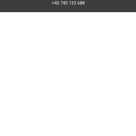
+40 740 133 688
atv@bbmoto.ro
Magazin
BBmoto ATV Otopeni
Str. Ferme D Nr. 2
Otopeni, Ilfov
Marți - Sâmbătă: 10:00 - 18:00
0746 299 445