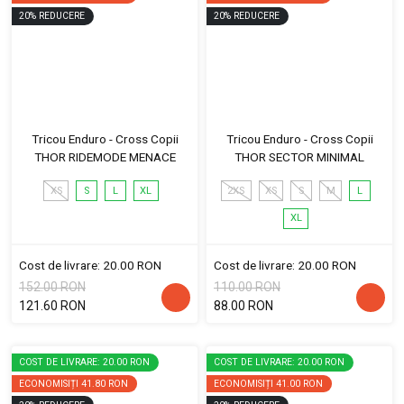
20
%
REDUCERE
20
%
REDUCERE
Tricou Enduro - Cross Copii
Tricou Enduro - Cross Copii
THOR RIDEMODE MENACE
THOR SECTOR MINIMAL
XS
S
L
XL
2XS
XS
S
M
L
XL
Cost de livrare: 20.00 RON
Cost de livrare: 20.00 RON
152.00 RON
110.00 RON
121.60 RON
88.00 RON
COST DE LIVRARE: 20.00 RON
COST DE LIVRARE: 20.00 RON
ECONOMISIȚI
41.80 RON
ECONOMISIȚI
41.00 RON