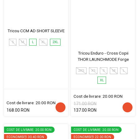
Tricou CCM AD SHORT SLEEVE
S
M
L
XL
2XL
Tricou Enduro - Cross Copii
THOR LAUNCHMODE Forge
2XS
XS
S
M
L
XL
Cost de livrare: 20.00 RON
Cost de livrare: 20.00 RON
171.00 RON
168.00 RON
137.00 RON
COST DE LIVRARE: 20.00 RON
COST DE LIVRARE: 20.00 RON
ECONOMISIȚI
30.40 RON
ECONOMISIȚI
22.00 RON