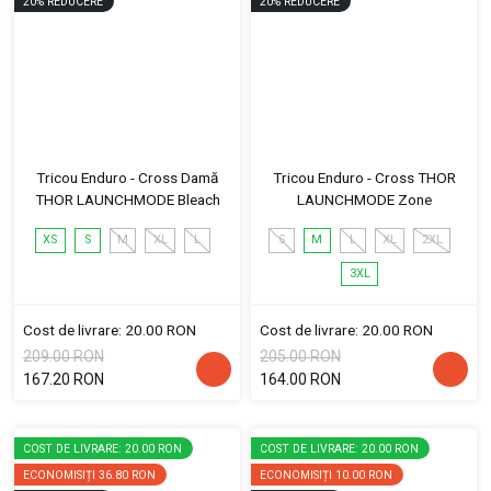
20
%
REDUCERE
20
%
REDUCERE
Tricou Enduro - Cross Damă
Tricou Enduro - Cross THOR
THOR LAUNCHMODE Bleach
LAUNCHMODE Zone
XS
S
M
XL
L
S
M
L
XL
2XL
3XL
Cost de livrare: 20.00 RON
Cost de livrare: 20.00 RON
209.00 RON
205.00 RON
167.20 RON
164.00 RON
COST DE LIVRARE: 20.00 RON
COST DE LIVRARE: 20.00 RON
ECONOMISIȚI
36.80 RON
ECONOMISIȚI
10.00 RON