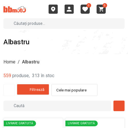
0
0
Albastru
Home
/
Albastru
559
produse
,
313
în stoc
Filtrează
Cele mai populare
LIVRARE GRATUITĂ
LIVRARE GRATUITĂ