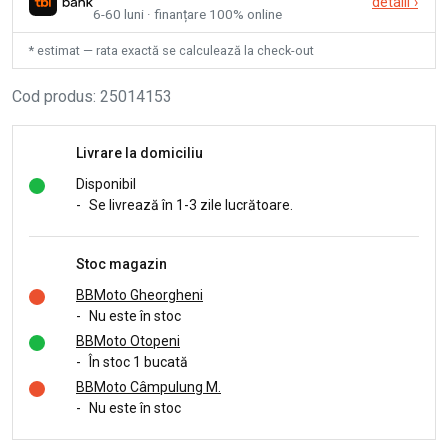
detalii
›
6-60 luni · finanțare 100% online
* estimat — rata exactă se calculează la check-out
Cod produs
:
25014153
Livrare la domiciliu
Disponibil
-
Se livrează în 1-3 zile lucrătoare.
Stoc magazin
BBMoto Gheorgheni
-
Nu este în stoc
BBMoto Otopeni
-
În stoc 1 bucată
BBMoto Câmpulung M.
-
Nu este în stoc