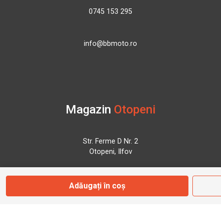
0745 153 295
info@bbmoto.ro
Magazin
Otopeni
Str. Ferme D Nr. 2
Otopeni, Ilfov
Marți - Sâmbătă: 10:00 - 18:00
Adăugați în coș
0755 141 155