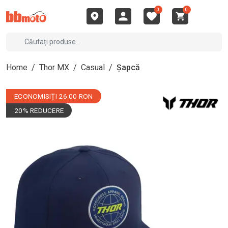
0
0
Home
/
Thor MX
/
Casual
/
Șapcă
ECONOMISIȚI 26.00 RON
20% REDUCERE