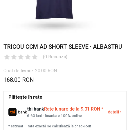
TRICOU CCM AD SHORT SLEEVE · ALBASTRU
(
0
Recenzii
)
Cost de livrare: 20.00 RON
168.00 RON
Plătește în rate
tbi bank
Rate lunare de la 9.01 RON
*
detalii
›
6-60 luni · finanțare 100% online
* estimat — rata exactă se calculează la check-out