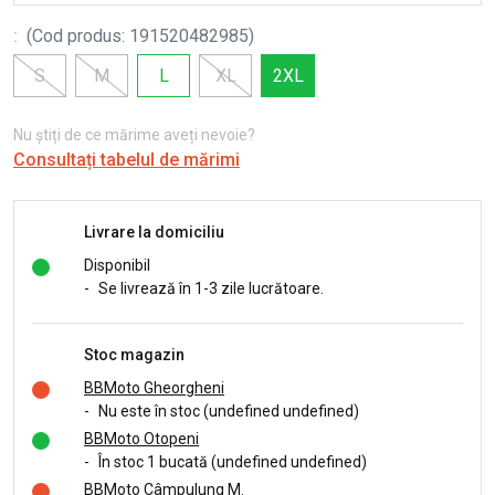
:
(
Cod produs
:
191520482985
)
S
M
L
XL
2XL
Nu știți de ce mărime aveți nevoie?
Consultați tabelul de mărimi
Livrare la domiciliu
Disponibil
-
Se livrează în 1-3 zile lucrătoare.
Stoc magazin
BBMoto Gheorgheni
-
Nu este în stoc (undefined undefined)
BBMoto Otopeni
-
În stoc 1 bucată (undefined undefined)
BBMoto Câmpulung M.