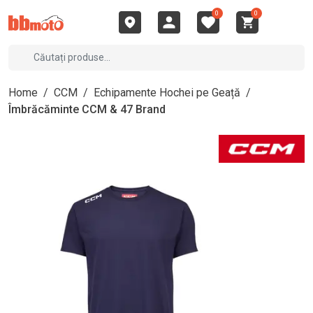
0
0
Home
/
CCM
/
Echipamente Hochei pe Geață
/
Îmbrăcăminte CCM & 47 Brand