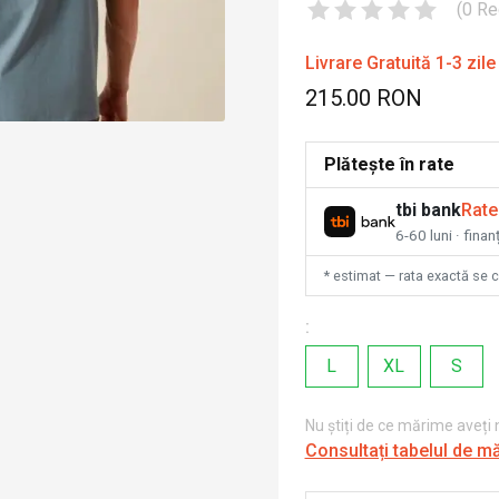
(
0
Re
Livrare Gratuită 1-3 zile
215.00 RON
Plătește în rate
tbi bank
Rate
6-60 luni · fina
* estimat — rata exactă se 
:
L
XL
S
Nu știți de ce mărime aveți
Consultați tabelul de m