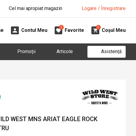
Cel mai apropiat magazin
Logare / Înregistrare
0
0
ne
Contul Meu
Favorite
Coșul Meu
Asistență
Promoții
Articole
ILD WEST MNS ARIAT EAGLE ROCK
TRU