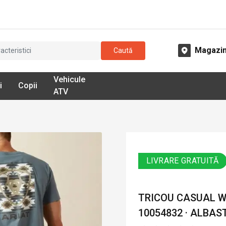
Magazi
Caută
Vehicule
i
Copii
ATV
LIVRARE GRATUITĂ
TRICOU CASUAL W
10054832 · ALBAS