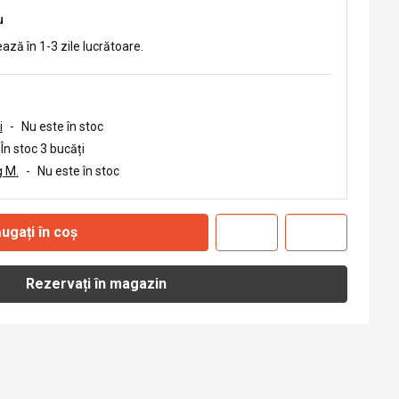
u
ează în 1-3 zile lucrătoare.
i
-
Nu este în stoc
În stoc 3 bucăți
 M.
-
Nu este în stoc
ugați în coș
Rezervați în magazin