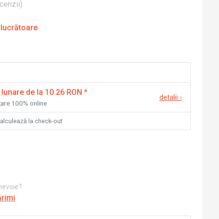
cenzii
)
 lucrătoare
 lunare de la 10.26 RON
*
detalii
›
nțare 100% online
calculează la check-out
 nevoie?
ărimi