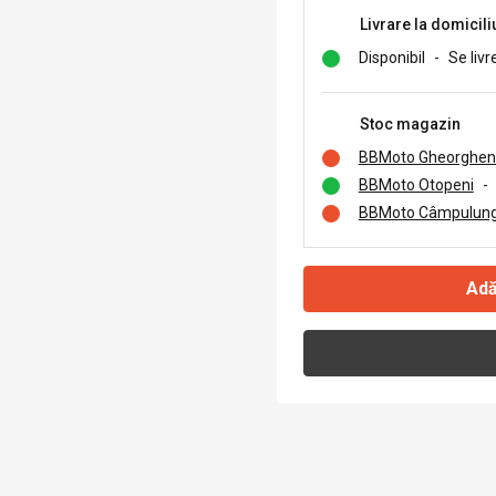
Livrare la domicili
Disponibil
-
Se livr
Stoc magazin
BBMoto Gheorghen
BBMoto Otopeni
-
BBMoto Câmpulung
Adă