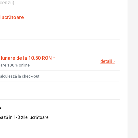
cenzii
)
 lucrătoare
 lunare de la 10.50 RON
*
detalii
›
nțare 100% online
calculează la check-out
u
ează în 1-3 zile lucrătoare.