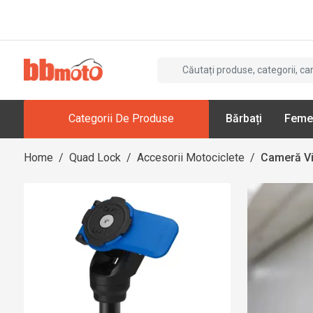
Categorii De Produse
Bărbați
Feme
Home
/
Quad Lock
/
Accesorii Motociclete
/
Cameră V