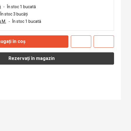
i
-
În stoc 1 bucată
În stoc 3 bucăți
 M.
-
În stoc 1 bucată
ugați în coș
Rezervați în magazin