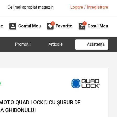
Cel mai apropiat magazin
Logare / Înregistrare
0
0
ne
Contul Meu
Favorite
Coșul Meu
Asistență
Promoții
Articole
MOTO QUAD LOCK® CU ȘURUB DE
MA GHIDONULUI