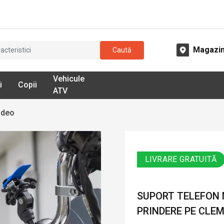
Magazi
Caută
Vehicule
i
Copii
ATV
ideo
LIVRARE GRATUITĂ
SUPORT TELEFON 
PRINDERE PE CLE