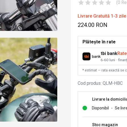
(
0
Re
Livrare Gratuită 1-3 zile
224.00 RON
Plătește în rate
tbi bank
Rate
6-60 luni · fina
* estimat — rata exactă se 
Cod produs
:
QLM-HBC
Livrare la domicili
Disponibil
-
Se livr
Stoc magazin