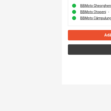
BBMoto Gheorghen
BBMoto Otopeni
-
BBMoto Câmpulung
Adă