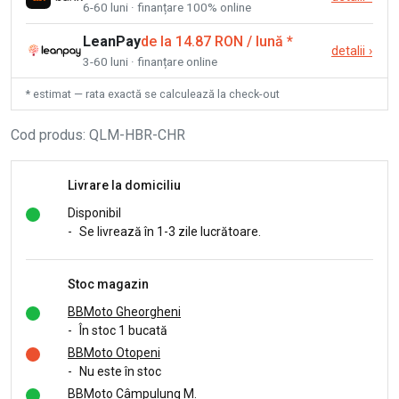
6-60 luni · finanțare 100% online
LeanPay
de la 14.87 RON / lună
*
detalii
›
3-60 luni · finanțare online
* estimat — rata exactă se calculează la check-out
Cod produs
:
QLM-HBR-CHR
Livrare la domiciliu
Disponibil
-
Se livrează în 1-3 zile lucrătoare.
Stoc magazin
BBMoto Gheorgheni
-
În stoc 1 bucată
BBMoto Otopeni
-
Nu este în stoc
BBMoto Câmpulung M.