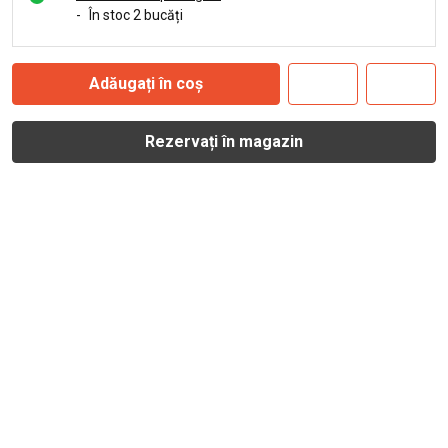
-
În stoc 2 bucăți
Adăugați în coș
Rezervați în magazin