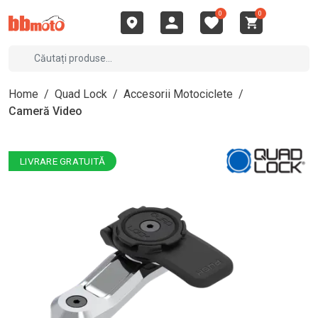
0
0
Home
/
Quad Lock
/
Accesorii Motociclete
/
Cameră Video
LIVRARE GRATUITĂ