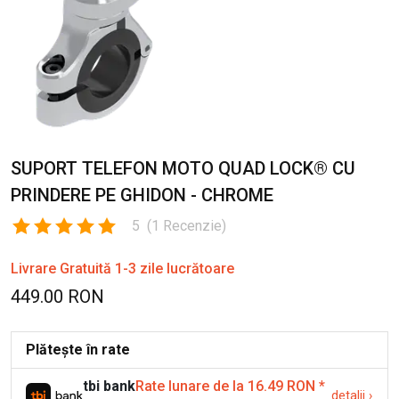
SUPORT TELEFON MOTO QUAD LOCK® CU
PRINDERE PE GHIDON - CHROME
5
(
1
Recenzie
)
Livrare Gratuită 1-3 zile lucrătoare
449.00 RON
Plătește în rate
tbi bank
Rate lunare de la 16.49 RON
*
detalii
›