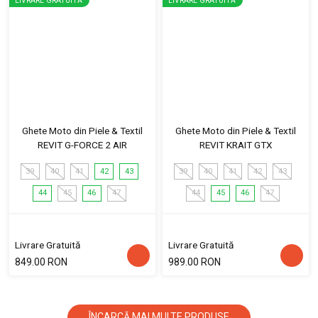
LIVRARE GRATUITĂ
LIVRARE GRATUITĂ
Ghete Moto din Piele & Textil
Ghete Moto din Piele & Textil
REVIT G-FORCE 2 AIR
REVIT KRAIT GTX
39
40
41
42
43
39
40
41
42
43
44
45
46
47
44
45
46
47
Livrare Gratuită
Livrare Gratuită
849.00 RON
989.00 RON
ÎNCARCĂ MAI MULTE PRODUSE