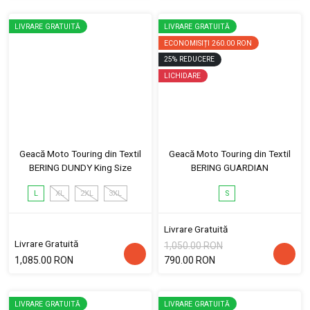
LIVRARE GRATUITĂ
LIVRARE GRATUITĂ
ECONOMISIȚI
260.00 RON
25
%
REDUCERE
LICHIDARE
Geacă Moto Touring din Textil
Geacă Moto Touring din Textil
BERING DUNDY King Size
BERING GUARDIAN
L
XL
2XL
3XL
S
Livrare Gratuită
Livrare Gratuită
1,050.00 RON
1,085.00 RON
790.00 RON
LIVRARE GRATUITĂ
LIVRARE GRATUITĂ