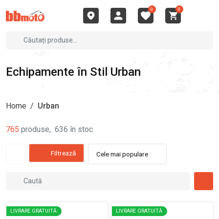
0
0
Echipamente în Stil Urban
Home
/
Urban
765
produse
,
636
în stoc
Filtrează
Cele mai populare
LIVRARE GRATUITĂ
LIVRARE GRATUITĂ