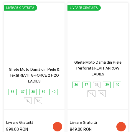
LIVRARE GRATUITĂ
LIVRARE GRATUITĂ
Ghete Moto Damă din Piele
Perforată REVIT ARROW
Ghete Moto Damă din Piele &
LADIES
Textil REVIT G-FORCE 2 H2O
LADIES
36
37
38
39
40
36
37
38
39
40
41
42
41
42
Livrare Gratuită
Livrare Gratuită
899.00 RON
849.00 RON