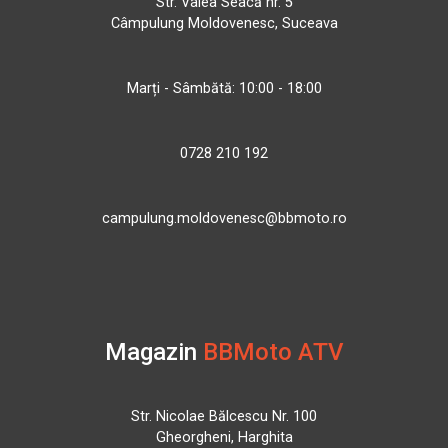
Str. Valea Seacă nr. 5
Câmpulung Moldovenesc, Suceava
Marți - Sâmbătă: 10:00 - 18:00
0728 210 192
campulung.moldovenesc@bbmoto.ro
Magazin
BBMoto ATV
Str. Nicolae Bălcescu Nr. 100
Gheorgheni, Harghita