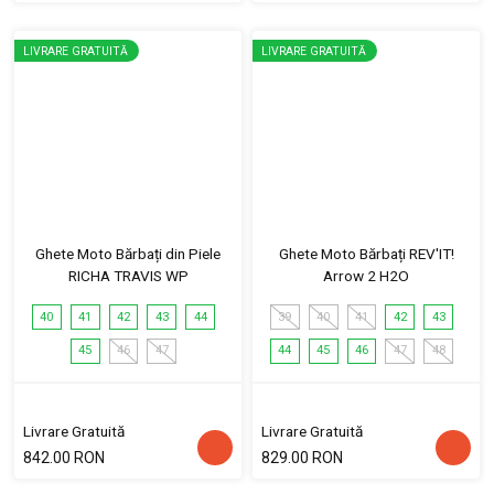
LIVRARE GRATUITĂ
LIVRARE GRATUITĂ
Ghete Moto Bărbați din Piele
Ghete Moto Bărbați REV'IT!
RICHA TRAVIS WP
Arrow 2 H2O
40
41
42
43
44
39
40
41
42
43
45
46
47
44
45
46
47
48
Livrare Gratuită
Livrare Gratuită
842.00 RON
829.00 RON