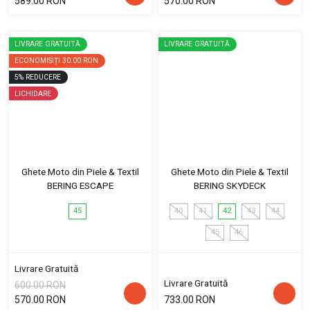
589.00 RON
570.00 RON
LIVRARE GRATUITĂ
LIVRARE GRATUITĂ
ECONOMISIȚI
30.00 RON
5
%
REDUCERE
LICHIDARE
Ghete Moto din Piele & Textil
Ghete Moto din Piele & Textil
BERING ESCAPE
BERING SKYDECK
45
40
41
42
43
44
45
46
Livrare Gratuită
Livrare Gratuită
600.00 RON
570.00 RON
733.00 RON