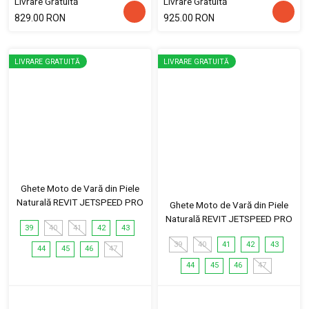
Livrare Gratuită
Livrare Gratuită
829.00 RON
925.00 RON
LIVRARE GRATUITĂ
LIVRARE GRATUITĂ
Ghete Moto de Vară din Piele
Naturală REVIT JETSPEED PRO
Ghete Moto de Vară din Piele
Naturală REVIT JETSPEED PRO
39
40
41
42
43
39
40
41
42
43
44
45
46
47
44
45
46
47