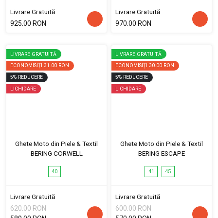
Livrare Gratuită
Livrare Gratuită
925.00 RON
970.00 RON
LIVRARE GRATUITĂ
LIVRARE GRATUITĂ
ECONOMISIȚI
31.00 RON
ECONOMISIȚI
30.00 RON
5
%
REDUCERE
5
%
REDUCERE
LICHIDARE
LICHIDARE
Ghete Moto din Piele & Textil
Ghete Moto din Piele & Textil
BERING CORWELL
BERING ESCAPE
40
41
45
Livrare Gratuită
Livrare Gratuită
620.00 RON
600.00 RON