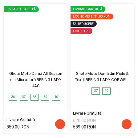
LIVRARE GRATUITĂ
LIVRARE GRATUITĂ
ECONOMISIȚI
31.00 RON
5
%
REDUCERE
LICHIDARE
Ghete Moto Damă All Season
Ghete Moto Damă din Piele &
din Microfibră BERING LADY
Textil BERING LADY CORWELL
JAG
37
40
36
37
38
39
40
Livrare Gratuită
Livrare Gratuită
620.00 RON
850.00 RON
589.00 RON