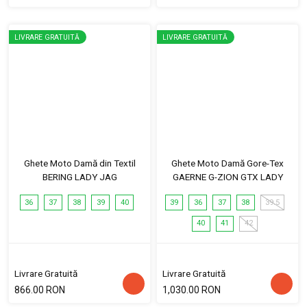
LIVRARE GRATUITĂ
LIVRARE GRATUITĂ
Ghete Moto Damă din Textil
Ghete Moto Damă Gore-Tex
BERING LADY JAG
GAERNE G-ZION GTX LADY
36
37
38
39
40
39
36
37
38
39.5
40
41
42
Livrare Gratuită
Livrare Gratuită
866.00 RON
1,030.00 RON