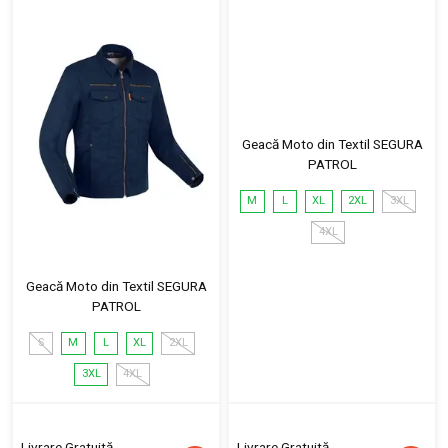
Geacă Moto din Textil SEGURA
PATROL
M
L
XL
2XL
3XL
4XL
Geacă Moto din Textil SEGURA
PATROL
S
M
L
XL
2XL
3XL
4XL
Livrare Gratuită
Livrare Gratuită