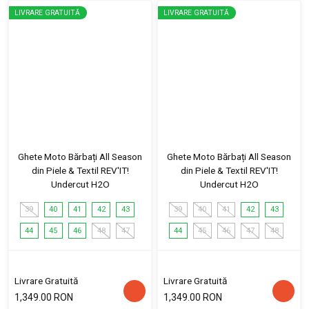
LIVRARE GRATUITĂ
LIVRARE GRATUITĂ
Ghete Moto Bărbați All Season
Ghete Moto Bărbați All Season
din Piele & Textil REV'IT!
din Piele & Textil REV'IT!
Undercut H2O
Undercut H2O
39
40
41
42
43
39
40
41
42
43
44
45
46
48
47
44
45
46
47
48
Livrare Gratuită
Livrare Gratuită
1,349.00 RON
1,349.00 RON