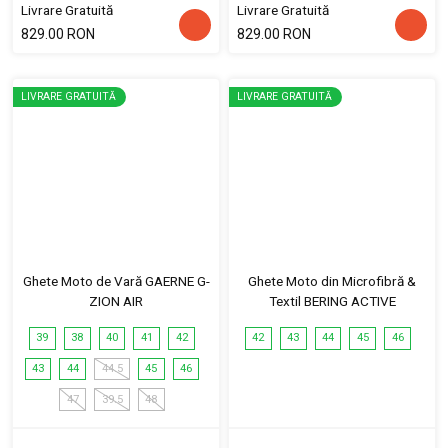
Livrare Gratuită
Livrare Gratuită
829.00 RON
829.00 RON
LIVRARE GRATUITĂ
LIVRARE GRATUITĂ
Ghete Moto de Vară GAERNE G-
Ghete Moto din Microfibră &
ZION AIR
Textil BERING ACTIVE
39
38
40
41
42
42
43
44
45
46
43
44
44.5
45
46
47
39.5
48