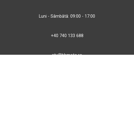
Luni - Sâmbătă: 09:00 - 17:00
+40 740 133 688
atv@bbmoto.ro
Magazin
BBmoto ATV Otopeni
Str. Ferme D Nr. 2
Otopeni, Ilfov