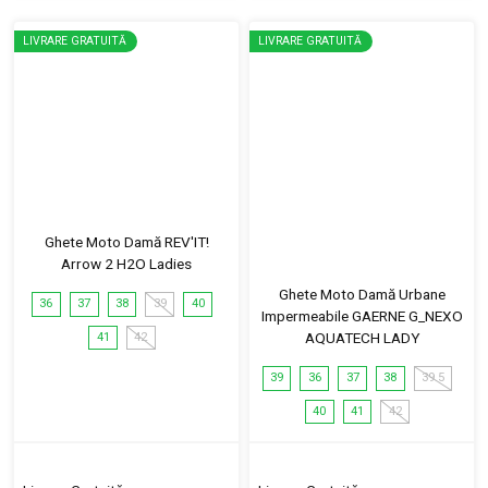
LIVRARE GRATUITĂ
LIVRARE GRATUITĂ
Ghete Moto Damă REV'IT!
Arrow 2 H2O Ladies
Ghete Moto Damă Urbane
36
37
38
39
40
Impermeabile GAERNE G_NEXO
AQUATECH LADY
41
42
39
36
37
38
39.5
40
41
42