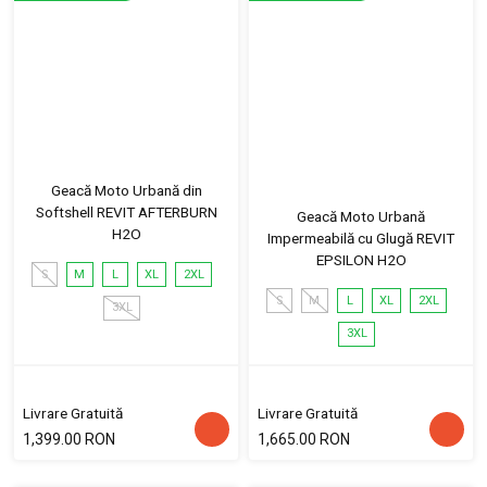
Geacă Moto Urbană din
Softshell REVIT AFTERBURN
Geacă Moto Urbană
H2O
Impermeabilă cu Glugă REVIT
EPSILON H2O
S
M
L
XL
2XL
S
M
L
XL
2XL
3XL
3XL
Livrare Gratuită
Livrare Gratuită
1,399.00 RON
1,665.00 RON