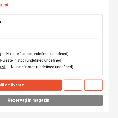
ărimi
u
i
-
Nu este în stoc (undefined undefined)
Nu este în stoc (undefined undefined)
 M.
-
Nu este în stoc (undefined undefined)
lii de livrare
Rezervați în magazin