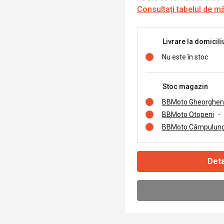
Consultați tabelul de m
Livrare la domicili
Nu este în stoc
Stoc magazin
BBMoto Gheorghen
BBMoto Otopeni
-
BBMoto Câmpulung
Deta