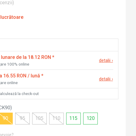
cenzii
)
 lucrătoare
 lunare de la 18.12 RON
*
detalii
›
nțare 100% online
la 16.55 RON / lună
*
detalii
›
țare online
calculează la check-out
CK90
)
90
95
105
110
115
120
 nevoie?