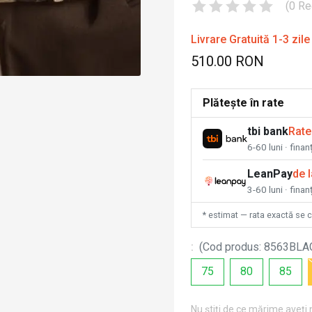
(
0
Re
Livrare Gratuită 1-3 zile
510.00 RON
Plătește în rate
tbi bank
Rate
6-60 luni · fina
LeanPay
de 
3-60 luni · finan
* estimat — rata exactă se 
:
(
Cod produs
:
8563BLA
75
80
85
Nu știți de ce mărime aveți