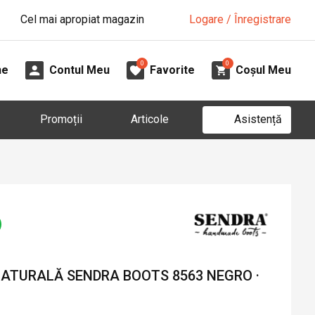
Cel mai apropiat magazin
Logare / Înregistrare
0
0
ne
Contul Meu
Favorite
Coșul Meu
Asistență
Promoții
Articole
NATURALĂ SENDRA BOOTS 8563 NEGRO ·