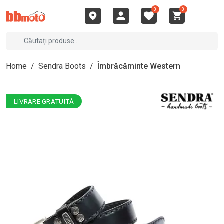
0
0
Home
/
Sendra Boots
/
Îmbrăcăminte Western
LIVRARE GRATUITĂ