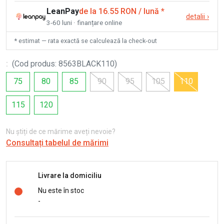
LeanPay
de la 16.55 RON / lună
*
detalii
›
3-60 luni · finanțare online
* estimat — rata exactă se calculează la check-out
:
(
Cod produs
:
8563BLACK110
)
75
80
85
90
95
105
110
115
120
Nu știți de ce mărime aveți nevoie?
Consultați tabelul de mărimi
Livrare la domiciliu
Nu este în stoc
-