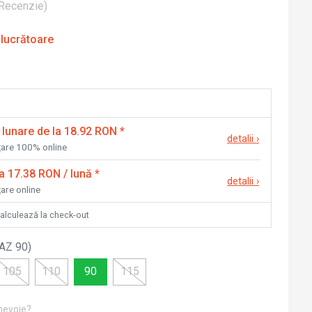
Recenzie
)
 lucrătoare
 lunare de la 18.92 RON
*
detalii
›
nțare 100% online
la 17.38 RON / lună
*
detalii
›
țare online
calculează la check-out
AZ 90
)
105
110
90
115
 nevoie?