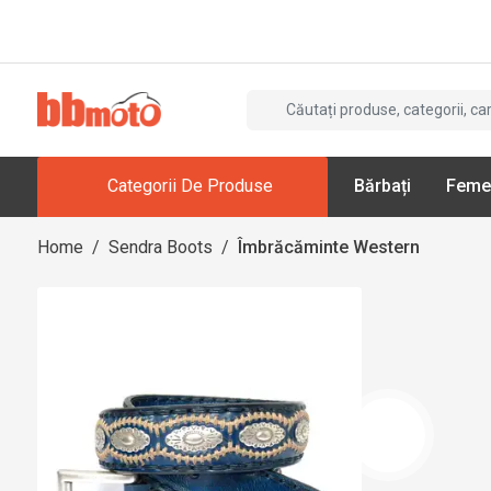
Categorii De Produse
Bărbați
Feme
Home
/
Sendra Boots
/
Îmbrăcăminte Western