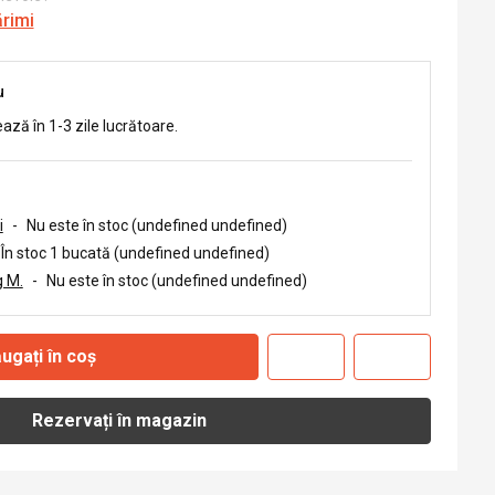
ărimi
u
ează în 1-3 zile lucrătoare.
i
-
Nu este în stoc (undefined undefined)
În stoc 1 bucată (undefined undefined)
 M.
-
Nu este în stoc (undefined undefined)
ugați în coș
Rezervați în magazin