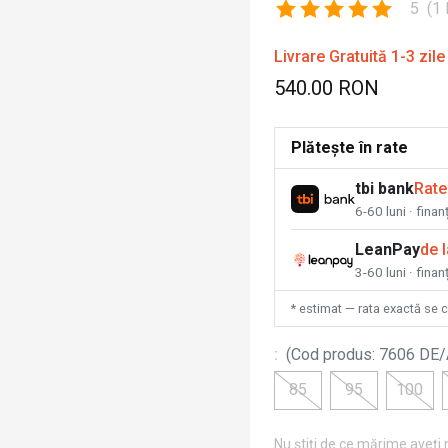
5
(
1
Livrare Gratuită 1-3 zile
540.00 RON
Plătește în rate
tbi bank
Rate
6-60 luni · fina
LeanPay
de 
3-60 luni · finan
* estimat — rata exactă se 
:
(
Cod produs
:
7606 DE/
85
95
100
Nu știți de ce mărime aveți