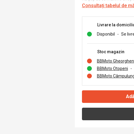
Consultați tabelul de m
Livrare la domicili
Disponibil
-
Se livr
Stoc magazin
BBMoto Gheorghen
BBMoto Otopeni
-
BBMoto Câmpulung
Adă