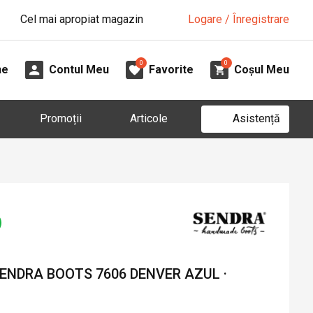
Cel mai apropiat magazin
Logare / Înregistrare
0
0
ne
Contul Meu
Favorite
Coșul Meu
Asistență
Promoții
Articole
SENDRA BOOTS 7606 DENVER AZUL ·