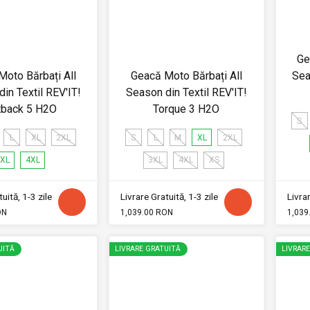
Ge
oto Bărbați All
Geacă Moto Bărbați All
Sea
in Textil REV'IT!
Season din Textil REV'IT!
tback 5 H2O
Torque 3 H2O
S
L
XL
2XL
S
L
M
XL
2XL
XL
4XL
3XL
4XL
XS
uită, 1-3 zile
Livrare Gratuită, 1-3 zile
Livrar
ON
1,039.00 RON
1,039
UITĂ
LIVRARE GRATUITĂ
LIVRAR