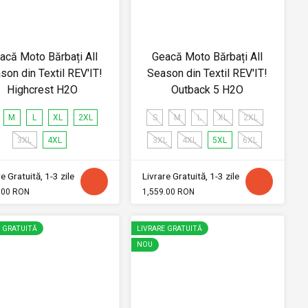
acă Moto Bărbați All
Geacă Moto Bărbați All
son din Textil REV'IT!
Season din Textil REV'IT!
Highcrest H2O
Outback 5 H2O
M
L
XL
2XL
S
M
L
XL
2XL
3XL
4XL
3XL
4XL
5XL
6XL
e Gratuită, 1-3 zile
Livrare Gratuită, 1-3 zile
.00 RON
1,559.00 RON
E GRATUITĂ
LIVRARE GRATUITĂ
NOU