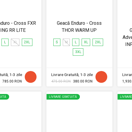
duro - Cross FXR
Geacă Enduro - Cross
ING RR LITE
THOR WARM UP
G
Adve
L
XL
2XL
S
M
L
XL
2XL
IN
3XL
uită, 1-3 zile
Livrare Gratuită, 1-3 zile
Livrar
785.00 RON
475.00 RON
380.00 RON
1,930
UITĂ
LIVRARE GRATUITĂ
LIVRAR