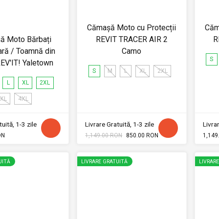
Cămașă Moto cu Protecții
Căm
ă Moto Bărbați
REVIT TRACER AIR 2
R
ră / Toamnă din
Camo
S
REV'IT! Yaletown
S
M
L
XL
2XL
L
XL
2XL
XL
4XL
uită, 1-3 zile
Livrare Gratuită, 1-3 zile
Livrar
ON
1,149.00 RON
850.00 RON
1,149
UITĂ
LIVRARE GRATUITĂ
LIVRAR