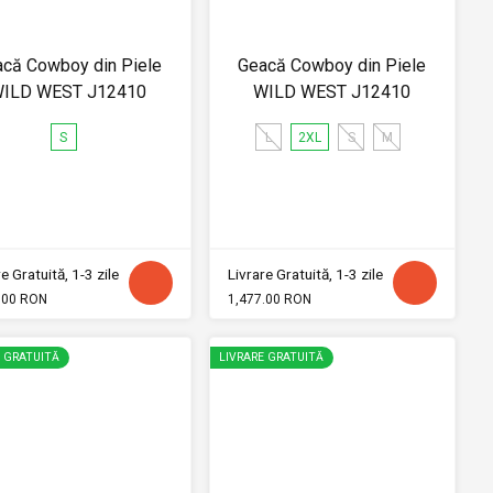
că Cowboy din Piele
Geacă Cowboy din Piele
ILD WEST J12410
WILD WEST J12410
S
L
2XL
S
M
e Gratuită, 1-3 zile
Livrare Gratuită, 1-3 zile
.00 RON
1,477.00 RON
E GRATUITĂ
LIVRARE GRATUITĂ