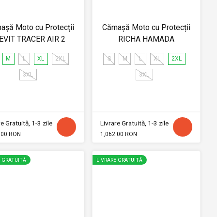
așă Moto cu Protecții
Cămașă Moto cu Protecții
EVIT TRACER AIR 2
RICHA HAMADA
M
L
XL
2XL
S
M
L
XL
2XL
3XL
3XL
e Gratuită, 1-3 zile
Livrare Gratuită, 1-3 zile
.00 RON
1,062.00 RON
E GRATUITĂ
LIVRARE GRATUITĂ