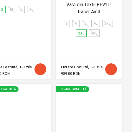
Vară din Textil REV'IT!
S
M
L
XL
Tracer Air 3
S
M
L
XL
2XL
3XL
4XL
e Gratuită, 1-3 zile
Livrare Gratuită, 1-3 zile
0 RON
989.00 RON
E GRATUITĂ
LIVRARE GRATUITĂ