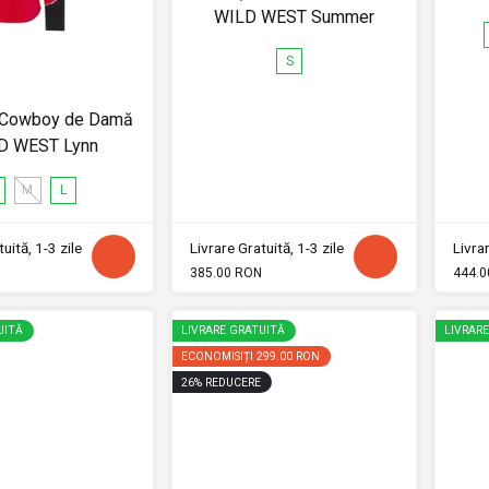
WILD WEST Summer
S
Cowboy de Damă
D WEST Lynn
M
L
uită, 1-3 zile
Livrare Gratuită, 1-3 zile
Livrar
385.00 RON
444.0
UITĂ
LIVRARE GRATUITĂ
LIVRAR
ECONOMISIȚI
299.00 RON
26
%
REDUCERE