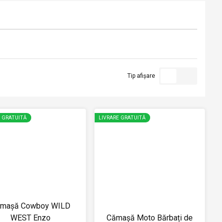
Tip afișare
E GRATUITĂ
LIVRARE GRATUITĂ
mașă Cowboy WILD
WEST Enzo
Cămașă Moto Bărbați de