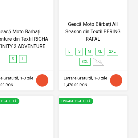
Geacă Moto Bărbați All
eacă Moto Bărbați
Season din Textil BERING
nture din Textil RICHA
RAFAL
FINITY 2 ADVENTURE
L
S
M
XL
2XL
S
L
3XL
4XL
e Gratuită, 1-3 zile
Livrare Gratuită, 1-3 zile
.00 RON
1,470.00 RON
E GRATUITĂ
LIVRARE GRATUITĂ