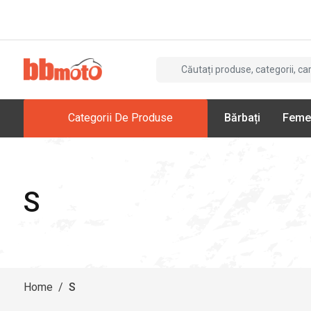
Categorii De Produse
Bărbați
Feme
S
Home
/
S