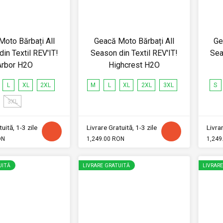
oto Bărbați All
Geacă Moto Bărbați All
Ge
in Textil REV'IT!
Season din Textil REV'IT!
Sea
Arbor H2O
Highcrest H2O
L
XL
2XL
M
L
XL
2XL
3XL
S
3XL
uită, 1-3 zile
Livrare Gratuită, 1-3 zile
Livrar
ON
1,249.00 RON
1,249
UITĂ
LIVRARE GRATUITĂ
LIVRAR