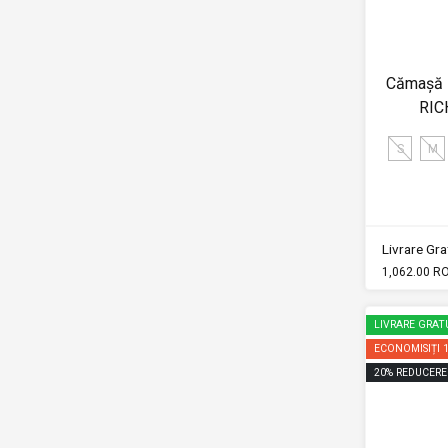
Cămașă M
RI
S
M
Livrare Grat
1,062.00 R
LIVRARE GRAT
ECONOMISIȚI
20
%
REDUCERE