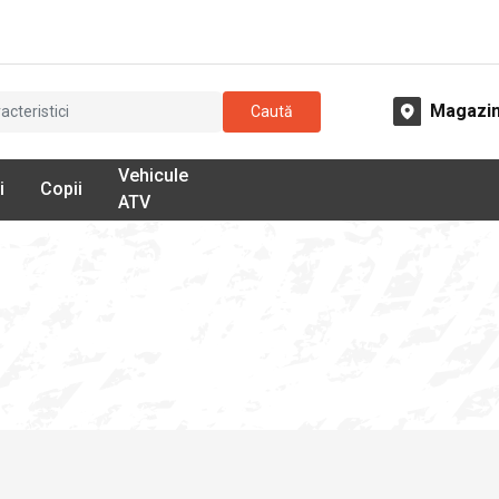
Magazi
Caută
Vehicule
i
Copii
ATV