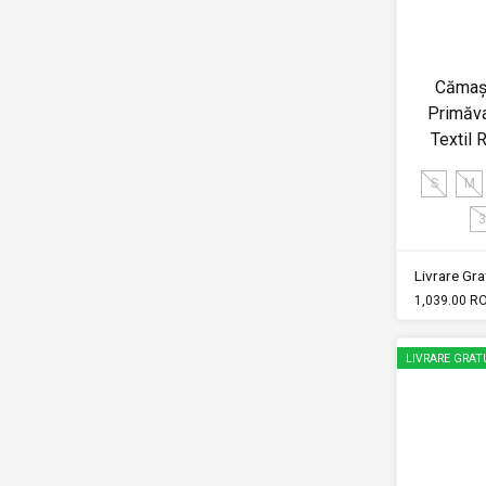
Cămaș
Primăva
Textil 
S
M
3
Livrare Grat
1,039.00 R
LIVRARE GRAT