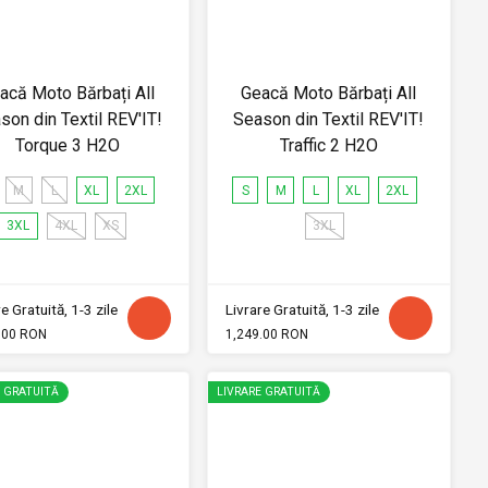
acă Moto Bărbați All
Geacă Moto Bărbați All
son din Textil REV'IT!
Season din Textil REV'IT!
Torque 3 H2O
Traffic 2 H2O
M
L
XL
2XL
S
M
L
XL
2XL
3XL
4XL
XS
3XL
e Gratuită, 1-3 zile
Livrare Gratuită, 1-3 zile
.00 RON
1,249.00 RON
E GRATUITĂ
LIVRARE GRATUITĂ