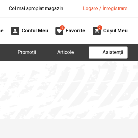
Cel mai apropiat magazin
Logare / Înregistrare
0
0
ne
Contul Meu
Favorite
Coșul Meu
Asistență
Promoții
Articole