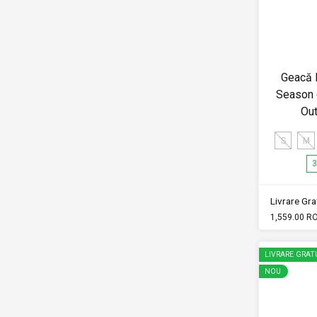
Geacă M
Season d
Ou
S
M
3
Livrare Grat
1,559.00 R
LIVRARE GRAT
NOU