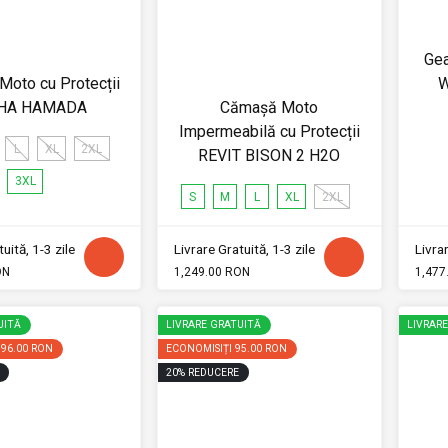
Gea
oto cu Protecții
W
CHA HAMADA
Cămașă Moto
Impermeabilă cu Protecții
L
XL
2XL
REVIT BISON 2 H2O
3XL
S
M
L
XL
2XL
uită, 1-3 zile
Livrare Gratuită, 1-3 zile
Livrar
ON
1,249.00 RON
1,477
UITĂ
LIVRARE GRATUITĂ
LIVRAR
196.00 RON
ECONOMISIȚI
95.00 RON
20
%
REDUCERE