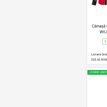
Cămașă 
WIL
S
Livrare Grat
535.00 RON
LIVRARE GRAT