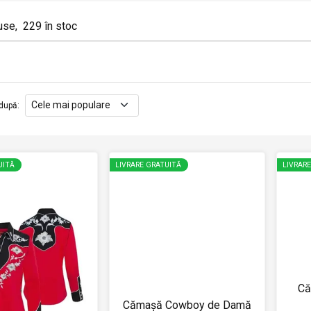
use
,
229
în stoc
după
:
UITĂ
LIVRARE GRATUITĂ
LIVRAR
Că
Cămașă Cowboy de Damă