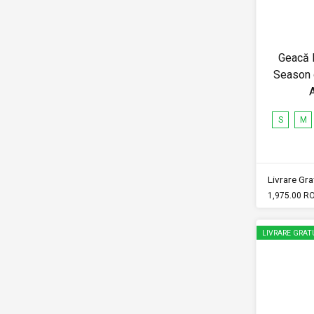
Geacă M
Season d
S
M
Livrare Grat
1,975.00 R
LIVRARE GRAT