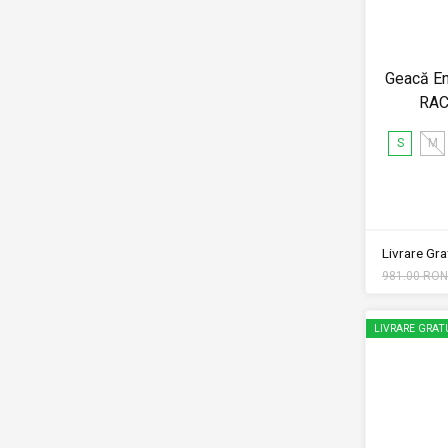
Geacă En
RAC
S
M
Livrare Grat
981.00 RON
LIVRARE GRAT