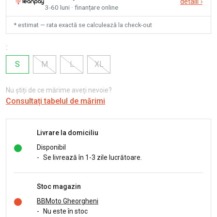
detalii
›
3-60 luni · finanțare online
* estimat — rata exactă se calculează la check-out
:
S
M
L
XL
Nu știți de ce mărime aveți nevoie?
Consultați tabelul de mărimi
Livrare la domiciliu
Disponibil
-
Se livrează în 1-3 zile lucrătoare.
Stoc magazin
BBMoto Gheorgheni
-
Nu este în stoc