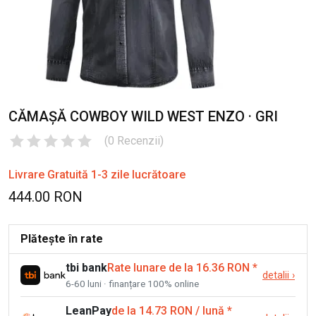
CĂMAȘĂ COWBOY WILD WEST ENZO · GRI
(
0
Recenzii
)
Livrare Gratuită 1-3 zile lucrătoare
444.00 RON
Plătește în rate
tbi bank
Rate lunare de la 16.36 RON
*
detalii
›
6-60 luni · finanțare 100% online
LeanPay
de la 14.73 RON / lună
*