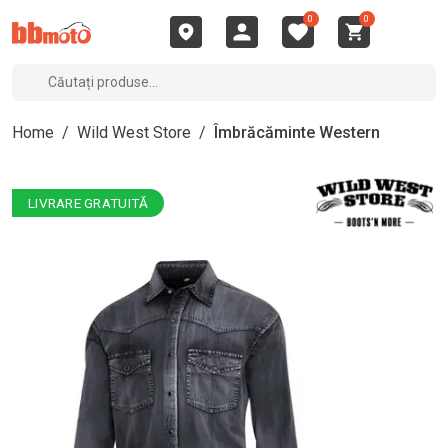
0
0
Home
/
Wild West Store
/
Îmbrăcăminte Western
LIVRARE GRATUITĂ