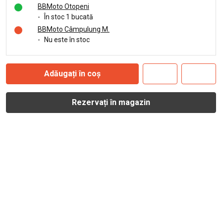
BBMoto Otopeni
-
În stoc 1 bucată
BBMoto Câmpulung M.
-
Nu este în stoc
Adăugați în coș
Rezervați în magazin