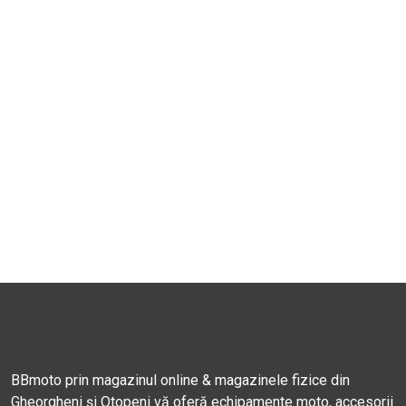
BBmoto prin magazinul online & magazinele fizice din
Gheorgheni și Otopeni vă oferă echipamente moto, accesorii