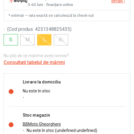
detalii
›
3-60 luni · finanțare online
* estimat — rata exactă se calculează la check-out
:
(
Cod produs
:
4251348825435
)
S
M
L
XL
Nu știți de ce mărime aveți nevoie?
Consultați tabelul de mărimi
Livrare la domiciliu
Nu este în stoc
-
Stoc magazin
BBMoto Gheorgheni
-
Nu este în stoc (undefined undefined)