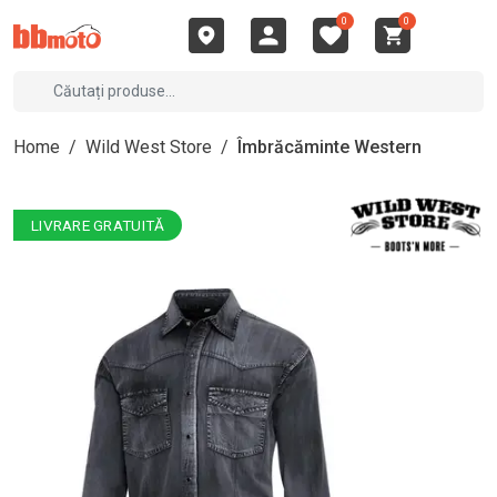
0
0
Home
/
Wild West Store
/
Îmbrăcăminte Western
LIVRARE GRATUITĂ