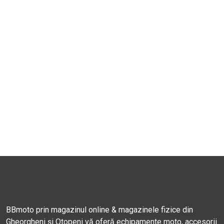
BBmoto prin magazinul online & magazinele fizice din
Gheorgheni și Otopeni vă oferă echipamente moto, accesorii