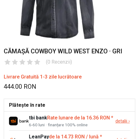
CĂMAȘĂ COWBOY WILD WEST ENZO · GRI
(
0
Recenzii
)
Livrare Gratuită 1-3 zile lucrătoare
444.00 RON
Plătește în rate
tbi bank
Rate lunare de la 16.36 RON
*
detalii
›
6-60 luni · finanțare 100% online
LeanPay
de la 14.73 RON / lună
*