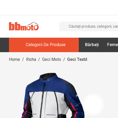
Categorii De Produse
Bărbați
Feme
Home
/
Richa
/
Geci Moto
/
Geci Textil