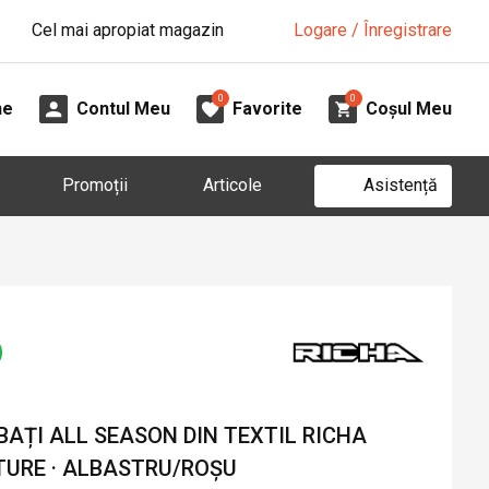
Cel mai apropiat magazin
Logare / Înregistrare
0
0
ne
Contul Meu
Favorite
Coșul Meu
Asistență
Promoții
Articole
AȚI ALL SEASON DIN TEXTIL RICHA
TURE · ALBASTRU/ROȘU