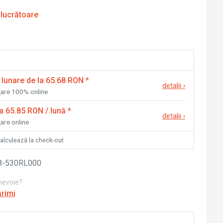
 lucrătoare
 lunare de la 65.68 RON
*
detalii
›
nțare 100% online
la 65.85 RON / lună
*
detalii
›
țare online
calculează la check-out
8-530RL000
 nevoie?
ărimi