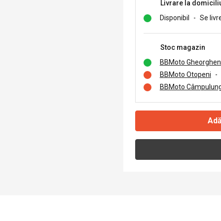
Livrare la domicili
Disponibil
-
Se livr
Stoc magazin
BBMoto Gheorghen
BBMoto Otopeni
-
BBMoto Câmpulung
Adă