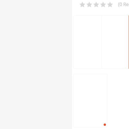
(
0
Re