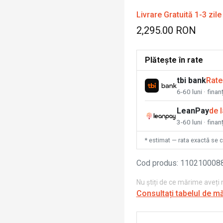
Livrare Gratuită 1-3 zile
2,295.00 RON
Plătește în rate
tbi bank
Rate
6-60 luni · fina
LeanPay
de 
3-60 luni · finan
* estimat — rata exactă se 
Cod produs
:
110210008
Nu știți de ce mărime aveți
Consultați tabelul de m