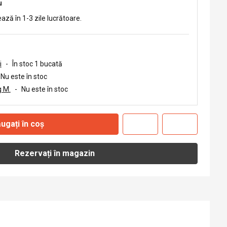
u
ează în 1-3 zile lucrătoare.
i
-
În stoc 1 bucată
Nu este în stoc
 M.
-
Nu este în stoc
ugați în coș
Rezervați în magazin