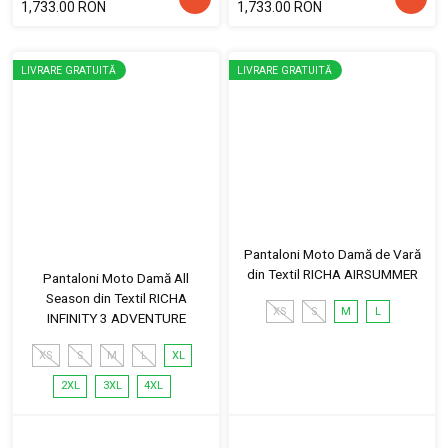
1,733.00 RON
1,733.00 RON
LIVRARE GRATUITĂ
LIVRARE GRATUITĂ
Pantaloni Moto Damă de Vară
din Textil RICHA AIRSUMMER
Pantaloni Moto Damă All
Season din Textil RICHA
XS
S
M
L
INFINITY 3 ADVENTURE
XS
S
M
L
XL
2XL
3XL
4XL