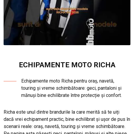
ECHIPAMENTE MOTO RICHA
Echipamente moto Richa pentru oraș, navetă,
touring și vreme schimbătoare: geci, pantaloni și
mănuși bine echilibrate între protecție și confort.
Richa este unul dintre brandurile la care merită să te uiți
dacă vrei echipament practic, bine echilibrat și ușor de pus în
scenarii reale: oraș, navetă, touring și vreme schimbătoare.
Pe pagina asta găsești geci, pantaloni, mănuși și alte piese