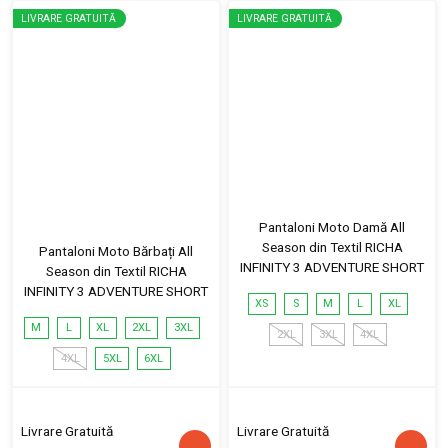
LIVRARE GRATUITĂ
LIVRARE GRATUITĂ
Pantaloni Moto Damă All
Season din Textil RICHA
Pantaloni Moto Bărbați All
INFINITY 3 ADVENTURE SHORT
Season din Textil RICHA
INFINITY 3 ADVENTURE SHORT
XS
S
M
L
XL
M
L
XL
2XL
3XL
2XL
3XL
4XL
4XL
5XL
6XL
Livrare Gratuită
Livrare Gratuită