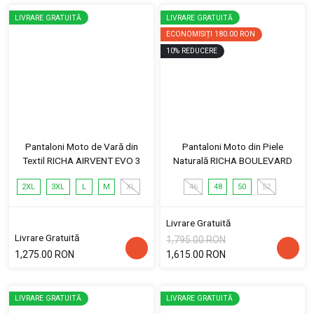
LIVRARE GRATUITĂ
LIVRARE GRATUITĂ
ECONOMISIȚI
180.00 RON
10
%
REDUCERE
Pantaloni Moto de Vară din
Pantaloni Moto din Piele
Textil RICHA AIRVENT EVO 3
Naturală RICHA BOULEVARD
2XL
3XL
L
M
XL
46
48
50
52
Livrare Gratuită
Livrare Gratuită
1,795.00 RON
1,275.00 RON
1,615.00 RON
LIVRARE GRATUITĂ
LIVRARE GRATUITĂ