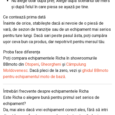
Nu alege doar după preț. Alege după scenariul de mers
și după felul în care piesa se așază pe tine.
Ce contează prima dată
Înainte de orice, stabilește dacă ai nevoie de o piesă de
vară, de sezon de tranziție sau de un echipament mai serios
pentru ture lungi. Dacă sari peste pasul ăsta, poți cumpăra
ușor ceva bun ca produs, dar nepotrivit pentru mersul tău.
Proba face diferența
Poți compara echipamentele Richa în showroomurile
BBmoto din
Otopeni
,
Gheorgheni
și
Câmpulung
Moldovenesc
. Dacă pleci de la zero, vezi și
ghidul BBmoto
pentru echipamentul moto de bază
.
Întrebări frecvente despre echipamentele Richa
Este Richa o alegere bună pentru primul set serios de
echipament?
Da, mai ales dacă vrei echipament corect ales, fără să intri