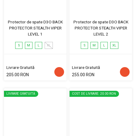
Protector de spate D3O BACK
Protector de spate D3O BACK
PROTECTOR STEALTH VIPER
PROTECTOR STEALTH VIPER
LEVEL 1
LEVEL 2
S
M
L
XL
S
M
L
XL
Livrare Gratuită
Livrare Gratuită
205.00 RON
255.00 RON
LIVRARE GRATUITĂ
COST DE LIVRARE: 20.00 RON