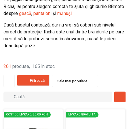
Richa, iar pentru alegere corectă te ajută și ghidurile BBmoto
despre
geacă
,
pantaloni
și
mănuși
.
Dacă bugetul contează, dar nu vrei să cobori sub nivelul
corect de protecție, Richa este unul dintre brandurile pe care
merită să le probezi serios în showroom, nu să le judeci
doar după poze.
201
produse
,
165
în stoc
Filtrează
Cele mai populare
COST DE LIVRARE: 20.00 RON
LIVRARE GRATUITĂ