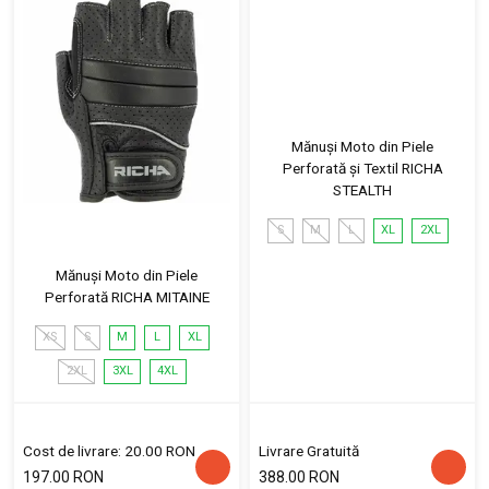
Mănuși Moto din Piele
Perforată și Textil RICHA
STEALTH
S
M
L
XL
2XL
Mănuși Moto din Piele
Perforată RICHA MITAINE
XS
S
M
L
XL
2XL
3XL
4XL
Cost de livrare: 20.00 RON
Livrare Gratuită
197.00 RON
388.00 RON