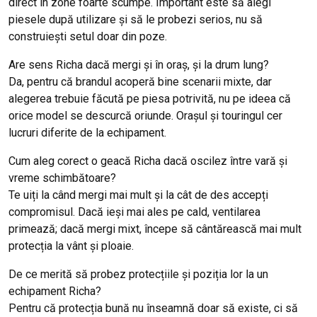
direct în zone foarte scumpe. Important este să alegi
piesele după utilizare și să le probezi serios, nu să
construiești setul doar din poze.
Are sens Richa dacă mergi și în oraș, și la drum lung?
Da, pentru că brandul acoperă bine scenarii mixte, dar
alegerea trebuie făcută pe piesa potrivită, nu pe ideea că
orice model se descurcă oriunde. Orașul și touringul cer
lucruri diferite de la echipament.
Cum aleg corect o geacă Richa dacă oscilez între vară și
vreme schimbătoare?
Te uiți la când mergi mai mult și la cât de des accepți
compromisul. Dacă ieși mai ales pe cald, ventilarea
primează; dacă mergi mixt, începe să cântărească mai mult
protecția la vânt și ploaie.
De ce merită să probez protecțiile și poziția lor la un
echipament Richa?
Pentru că protecția bună nu înseamnă doar să existe, ci să