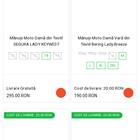
Mănuși Moto Damă din Textil
Mănuși Moto Damă Vară din
SEGURA LADY KEYWEST
Textil Bering Lady Breeze
T5
T6
T7
T8
T9
S
M
L
XL
2XL
Livrare Gratuită
Cost de livrare: 20.00 RON
295.00 RON
190.00 RON
COST DE LIVRARE: 20.00 RON
COST DE LIVRARE: 20.00 RON