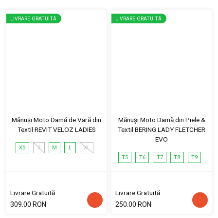
LIVRARE GRATUITĂ
LIVRARE GRATUITĂ
Mănuși Moto Damă de Vară din
Mănuși Moto Damă din Piele &
Textil REVIT VELOZ LADIES
Textil BERING LADY FLETCHER
EVO
XS
S
M
L
XL
T5
T6
T7
T8
T9
Livrare Gratuită
Livrare Gratuită
309.00 RON
250.00 RON