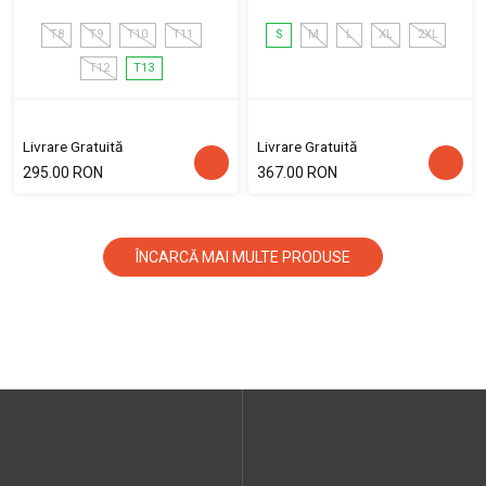
T8
T9
T10
T11
S
M
L
XL
2XL
T12
T13
Livrare Gratuită
Livrare Gratuită
295.00 RON
367.00 RON
ÎNCARCĂ MAI MULTE PRODUSE