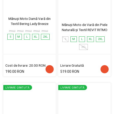
Mănuși Moto Damă Vară din
Textil Bering Lady Breeze
Mănuși Moto de Vară din Piele
Naturală și Textil REVIT RITMO
S
M
L
XL
2XL
S
M
L
XL
2XL
3XL
Cost de livrare: 20.00 RON
Livrare Gratuită
190.00 RON
519.00 RON
LIVRARE GRATUITĂ
LIVRARE GRATUITĂ