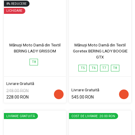
8
%
REDUCERE
LICHIDARE
Mănuși Moto Damă din Textil
Mănuși Moto Damă din Textil
BERING LADY GRISSOM
Goretex BERING LADY BOOGIE
GTX
T8
T5
T6
T7
T8
Livrare Gratuită
Livrare Gratuită
248.00 RON
228.00 RON
545.00 RON
LIVRARE GRATUITĂ
COST DE LIVRARE: 20.00 RON