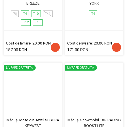
BREEZE
YORK
T8
T9
T10
T11
T9
T12
T13
Cost de livrare: 20.00 RON
Cost de livrare: 20.00 RON
187.00 RON
171.00 RON
LIVRARE GRATUITĂ
LIVRARE GRATUITĂ
Mănuși Moto din Textil SEGURA
Mănuși Snowmobil FXR RACING
KEYWEST
BOOST LITE