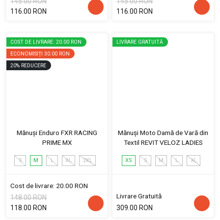
145.00 RON
145.00 RON
116.00 RON
116.00 RON
COST DE LIVRARE: 20.00 RON
LIVRARE GRATUITĂ
ECONOMISIȚI
30.00 RON
20
%
REDUCERE
Mănuși Enduro FXR RACING
Mănuși Moto Damă de Vară din
PRIME MX
Textil REVIT VELOZ LADIES
S
M
L
XL
2XL
XS
S
M
L
XL
Cost de livrare: 20.00 RON
Livrare Gratuită
148.00 RON
118.00 RON
309.00 RON