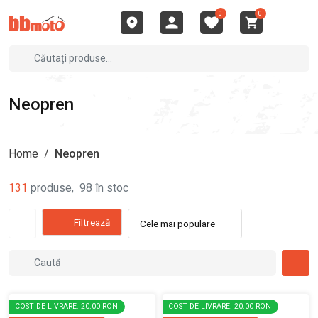
0
0
Neopren
Home
/
Neopren
131
produse
,
98
în stoc
Filtrează
Cele mai populare
COST DE LIVRARE: 20.00 RON
COST DE LIVRARE: 20.00 RON