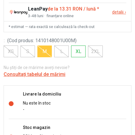
LeanPay
de la 13.31 RON / lună
*
detalii
›
3-48 luni · finanțare online
* estimat — rata exactă se calculează la check-out
:
(
Cod produs
:
1410148001U00M
)
XS
S
M
L
XL
2XL
Nu știți de ce mărime aveți nevoie?
Consultați tabelul de mărimi
Livrare la domiciliu
Nu este în stoc
-
Stoc magazin