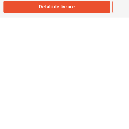
Detalii de livrare
info@bbmoto.ro
Magazin
Otopeni
Str. Ferme D Nr. 2
Otopeni, Ilfov
Marți - Sâmbătă: 10:00 - 18:00
0755 141 155