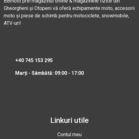
BBmoto prin magazinul online & magazinele fizice din
Gheorgheni și Otopeni vă oferă echipamente moto, accesorii
moto și piese de schimb pentru motociclete, snowmobile,
ATV-uri!
+40 745 153 295
Marți - Sâmbătă: 09:00 - 17:00
Linkuri utile
Contul meu