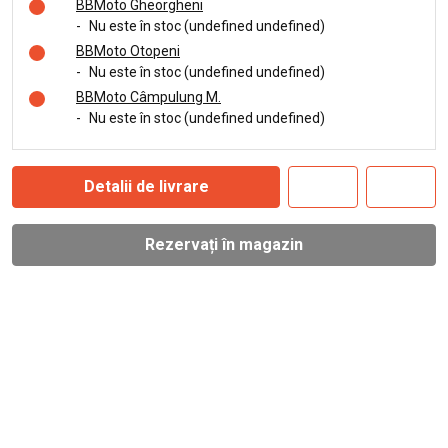
BBMoto Gheorgheni
-
Nu este în stoc (undefined undefined)
BBMoto Otopeni
-
Nu este în stoc (undefined undefined)
BBMoto Câmpulung M.
-
Nu este în stoc (undefined undefined)
Detalii de livrare
Rezervați în magazin