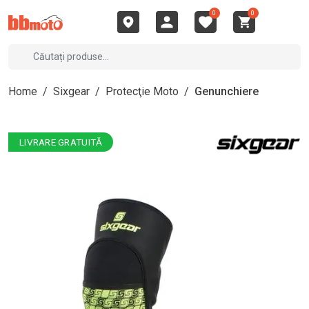
0
0
Home
/
Sixgear
/
Protecţie Moto
/
Genunchiere
LIVRARE GRATUITĂ