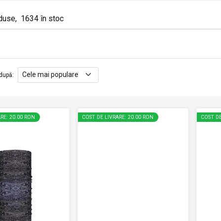
duse
,
1634
în stoc
după
:
RE: 20.00 RON
COST DE LIVRARE: 20.00 RON
COST DE