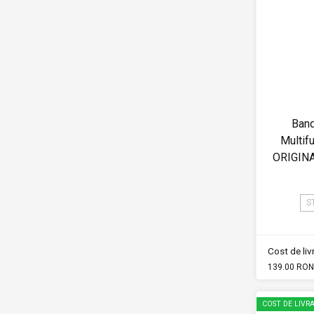
Band
Multif
ORIGIN
S
Cost de li
139.00 RON
COST DE LIVRA