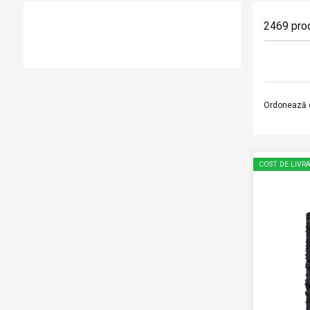
2469
pro
Ordonează 
COST DE LIVRA