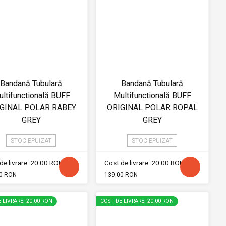
Bandană Tubulară
Bandană Tubulară
ltifunctională BUFF
Multifunctională BUFF
GINAL POLAR RABEY
ORIGINAL POLAR ROPAL
GREY
GREY
STOC EPUIZAT
STOC EPUIZAT
de livrare: 20.00 RON
Cost de livrare: 20.00 RON
0 RON
139.00 RON
 LIVRARE: 20.00 RON
COST DE LIVRARE: 20.00 RON