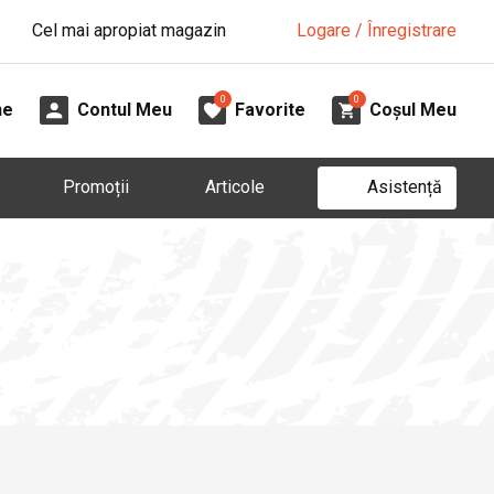
Cel mai apropiat magazin
Logare / Înregistrare
0
0
ne
Contul Meu
Favorite
Coșul Meu
Asistență
Promoții
Articole