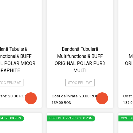
ană Tubulară
Bandană Tubulară
unctională BUFF
Multifunctională BUFF
Mu
AL POLAR MICOR
ORIGINAL POLAR PUR3
ORI
GRAPHITE
MULTI
TOC EPUIZAT
STOC EPUIZAT
vrare: 20.00 RON
Cost de livrare: 20.00 RON
Cost 
139.00 RON
139.0
RE: 20.00 RON
COST DE LIVRARE: 20.00 RON
COST DE