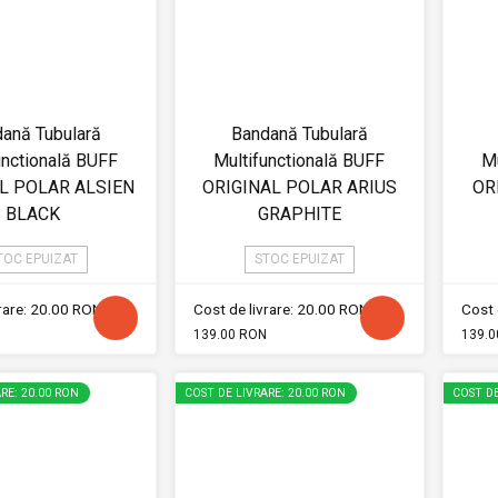
ană Tubulară
Bandană Tubulară
unctională BUFF
Multifunctională BUFF
Mu
L POLAR ALSIEN
ORIGINAL POLAR ARIUS
OR
BLACK
GRAPHITE
TOC EPUIZAT
STOC EPUIZAT
vrare: 20.00 RON
Cost de livrare: 20.00 RON
Cost 
139.00 RON
139.0
RE: 20.00 RON
COST DE LIVRARE: 20.00 RON
COST DE