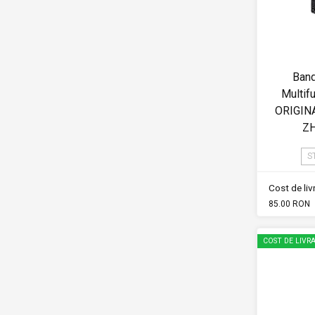
Band
Multif
ORIGIN
Z
S
Cost de li
85.00 RON
COST DE LIVRA