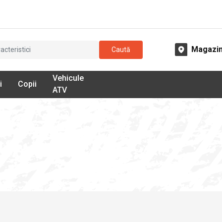
Magazi
Caută
Vehicule
i
Copii
ATV