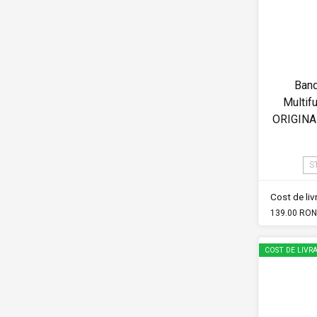
Band
Multif
ORIGINA
S
Cost de li
139.00 RON
COST DE LIVRA