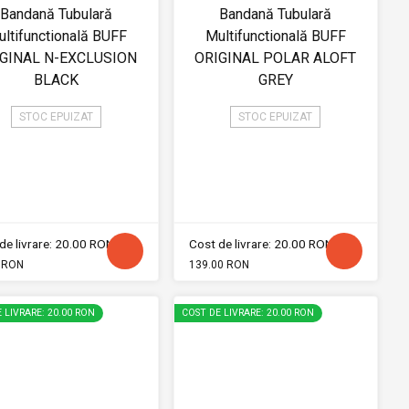
Bandană Tubulară
Bandană Tubulară
ltifunctională BUFF
Multifunctională BUFF
GINAL N-EXCLUSION
ORIGINAL POLAR ALOFT
BLACK
GREY
STOC EPUIZAT
STOC EPUIZAT
de livrare: 20.00 RON
Cost de livrare: 20.00 RON
 RON
139.00 RON
 LIVRARE: 20.00 RON
COST DE LIVRARE: 20.00 RON