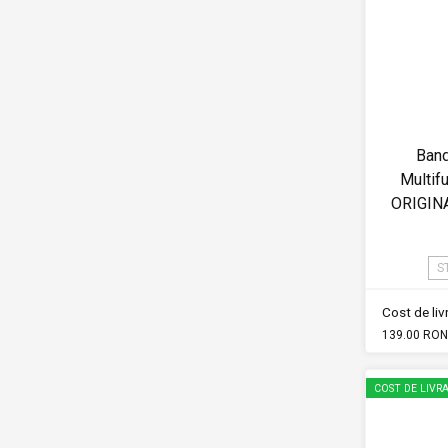
Band
Multif
ORIGIN
S
Cost de li
139.00 RON
COST DE LIVRA