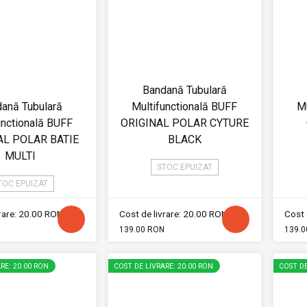
Bandană Tubulară
ană Tubulară
Multifunctională BUFF
Mu
unctională BUFF
ORIGINAL POLAR CYTURE
AL POLAR BATIE
BLACK
MULTI
STOC EPUIZAT
TOC EPUIZAT
vrare: 20.00 RON
Cost de livrare: 20.00 RON
Cost 
139.00 RON
139.0
RE: 20.00 RON
COST DE LIVRARE: 20.00 RON
COST DE