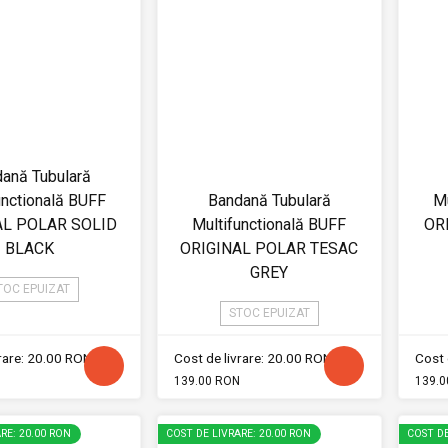
ană Tubulară
unctională BUFF
Bandană Tubulară
Mu
AL POLAR SOLID
Multifunctională BUFF
OR
BLACK
ORIGINAL POLAR TESAC
GREY
TOC EPUIZAT
STOC EPUIZAT
vrare: 20.00 RON
Cost de livrare: 20.00 RON
Cost 
139.00 RON
139.0
RE: 20.00 RON
COST DE LIVRARE: 20.00 RON
COST DE