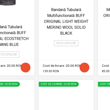
Bandană Tubulară
Mu
Multifunctională BUFF
ORI
ORIGINAL LIGHT WEIGHT
ană Tubulară
MERINO WOOL SOLID
unctională BUFF
BLACK
AL ECOSTRETCH
STOC EPUIZAT
HANG BLUE
TOC EPUIZAT
vrare: 20.00 RON
Cost de livrare: 20.00 RON
Cost 
139.00 RON
85.00
RE: 20.00 RON
COST DE LIVRARE: 20.00 RON
COST DE