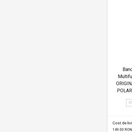
Band
Multif
ORIGIN
POLAR
S
Cost de li
149.00 RON