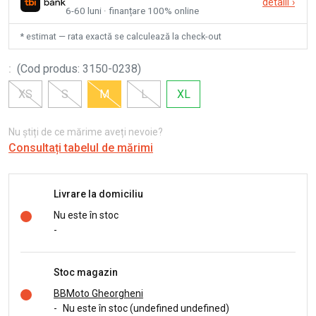
detalii
›
6-60 luni · finanțare 100% online
* estimat — rata exactă se calculează la check-out
:
(
Cod produs
:
3150-0238
)
XS
S
M
L
XL
Nu știți de ce mărime aveți nevoie?
Consultați tabelul de mărimi
Livrare la domiciliu
Nu este în stoc
-
Stoc magazin
BBMoto Gheorgheni
-
Nu este în stoc (undefined undefined)