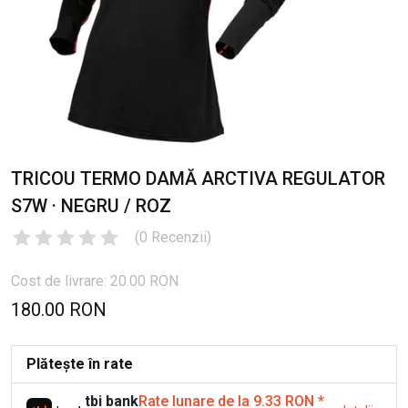
TRICOU TERMO DAMĂ ARCTIVA REGULATOR
S7W · NEGRU / ROZ
(
0
Recenzii
)
Cost de livrare: 20.00 RON
180.00 RON
Plătește în rate
tbi bank
Rate lunare de la 9.33 RON
*