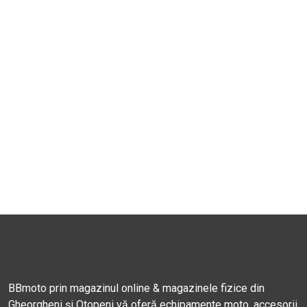
BBmoto prin magazinul online & magazinele fizice din
Gheorgheni și Otopeni vă oferă echipamente moto, accesorii