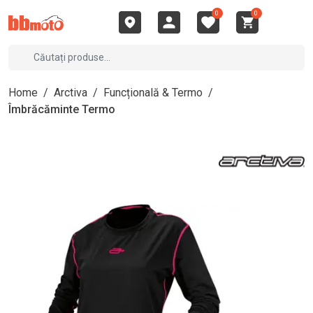
0
0
Home
/
Arctiva
/
Funcțională & Termo
/
Îmbrăcăminte Termo