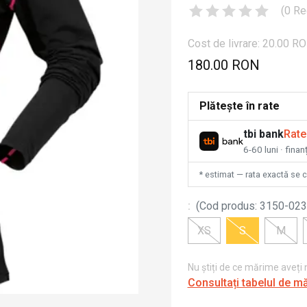
(
0
Re
Cost de livrare: 20.00 R
180.00 RON
Plătește în rate
tbi bank
Rate
6-60 luni · fina
* estimat — rata exactă se 
:
(
Cod produs
:
3150-023
XS
S
M
Nu știți de ce mărime aveți
Consultați tabelul de m