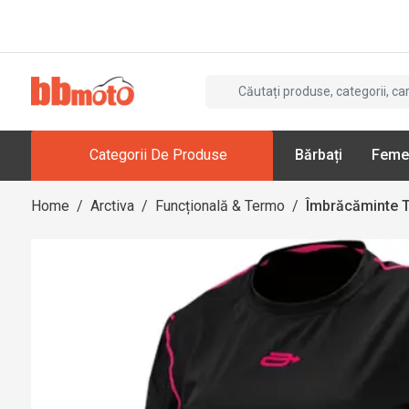
Categorii De Produse
Bărbați
Feme
Home
/
Arctiva
/
Funcțională & Termo
/
Îmbrăcăminte 