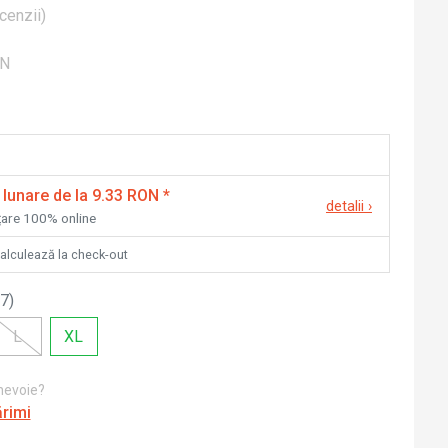
cenzii
)
ON
 lunare de la 9.33 RON
*
detalii
›
nțare 100% online
calculează la check-out
7
)
L
XL
 nevoie?
ărimi