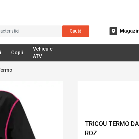
Magazi
Caută
Vehicule
i
Copii
ATV
Termo
TRICOU TERMO DA
ROZ