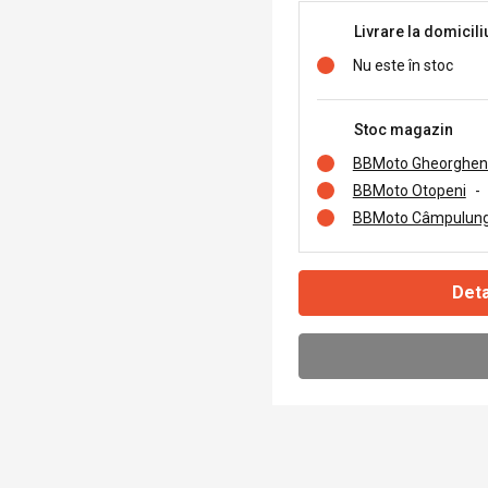
Livrare la domicili
Nu este în stoc
Stoc magazin
BBMoto Gheorghen
BBMoto Otopeni
-
BBMoto Câmpulung
Deta