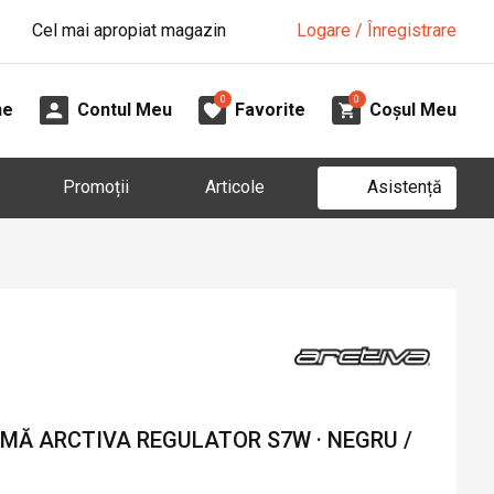
Cel mai apropiat magazin
Logare / Înregistrare
0
0
ne
Contul Meu
Favorite
Coșul Meu
Asistență
Promoții
Articole
MĂ ARCTIVA REGULATOR S7W · NEGRU /