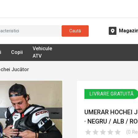
Magazi
Caută
Vehicule
i
Copii
ATV
chei Jucător
LIVRARE GRATUITĂ
UMERAR HOCHEI J
· NEGRU / ALB / R
(
0
Re