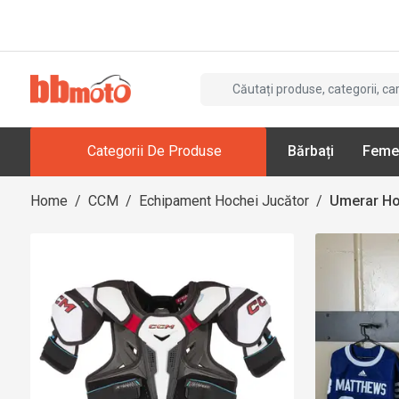
Categorii De Produse
Bărbați
Feme
Home
/
CCM
/
Echipament Hochei Jucător
/
Umerar Ho