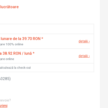
 lucrătoare
 lunare de la 39.70 RON
*
detalii
›
nțare 100% online
la 38.92 RON / lună
*
detalii
›
țare online
calculează la check-out
63285
)
 nevoie?
ărimi