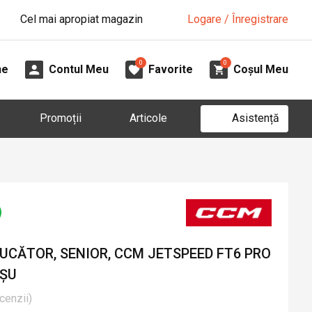
Cel mai apropiat magazin
Logare / Înregistrare
0
0
ne
Contul Meu
Favorite
Coșul Meu
Asistență
Promoții
Articole
UCĂTOR, SENIOR, CCM JETSPEED FT6 PRO
OȘU
cenzii
)