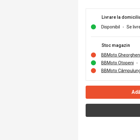
Livrare la domicili
Disponibil
-
Se livr
Stoc magazin
BBMoto Gheorghen
BBMoto Otopeni
-
BBMoto Câmpulung
Adă