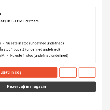
u
ează în 1-3 zile lucrătoare.
i
-
Nu este în stoc (undefined undefined)
În stoc 1 bucată (undefined undefined)
 M.
-
Nu este în stoc (undefined undefined)
ugați în coș
Rezervați în magazin