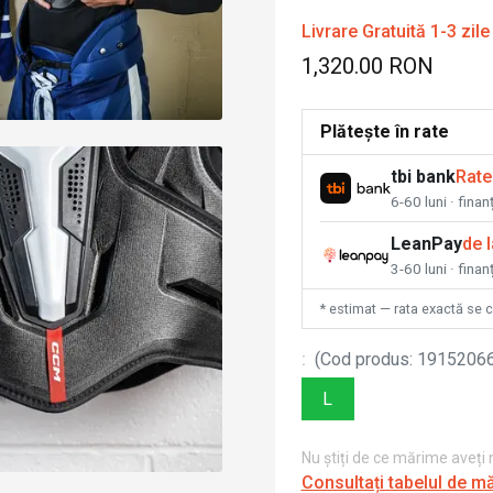
Livrare Gratuită 1-3 zile
1,320.00 RON
Plătește în rate
tbi bank
Rate
6-60 luni · fina
LeanPay
de 
3-60 luni · finan
* estimat — rata exactă se 
:
(
Cod produs
:
1915206
L
Nu știți de ce mărime aveți
Consultați tabelul de m