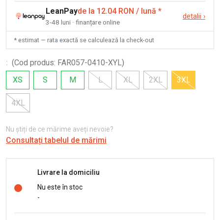
LeanPay
de la 12.04 RON / lună
*
detalii
›
3-48 luni · finanțare online
* estimat — rata exactă se calculează la check-out
:
(
Cod produs
:
FAR057-0410-XYL
)
XS
S
M
L
XL
2XL
3XL
4XL
Nu știți de ce mărime aveți nevoie?
Consultați tabelul de mărimi
Livrare la domiciliu
Nu este în stoc
-