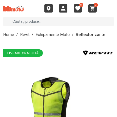
0
0
Home
/
Revit
/
Echipamente Moto
/
Reflectorizante
LIVRARE GRATUITĂ