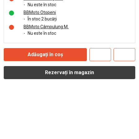
-
Nu este în stoc
BBMoto Otopeni
-
În stoc 2 bucăți
BBMoto Câmpulung M.
-
Nu este în stoc
Adăugați în coș
Rezervați în magazin