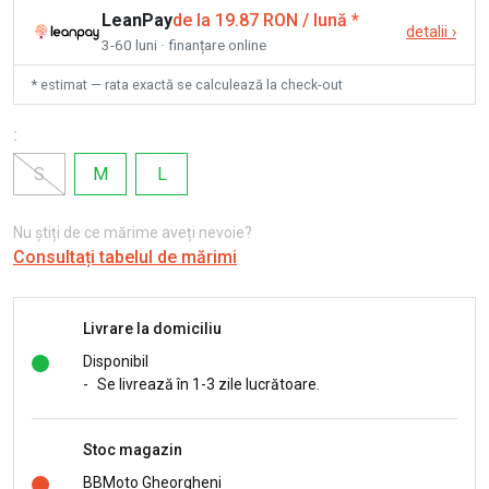
LeanPay
de la 19.87 RON / lună
*
detalii
›
3-60 luni · finanțare online
* estimat — rata exactă se calculează la check-out
:
S
M
L
Nu știți de ce mărime aveți nevoie?
Consultați tabelul de mărimi
Livrare la domiciliu
Disponibil
-
Se livrează în 1-3 zile lucrătoare.
Stoc magazin
BBMoto Gheorgheni