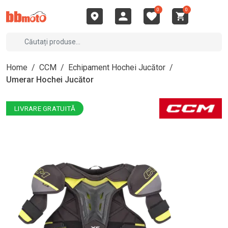
0
0
Home
/
CCM
/
Echipament Hochei Jucător
/
Umerar Hochei Jucător
LIVRARE GRATUITĂ