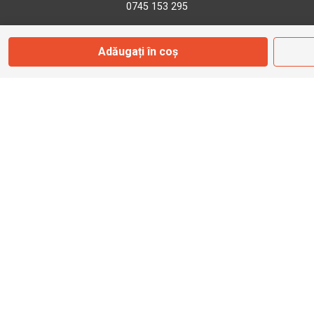
0745 153 295
Adăugați în coș
info@bbmoto.ro
Magazin
Otopeni
Str. Ferme D Nr. 2
Otopeni, Ilfov
Marți - Sâmbătă: 10:00 - 18:00
0755 141 155