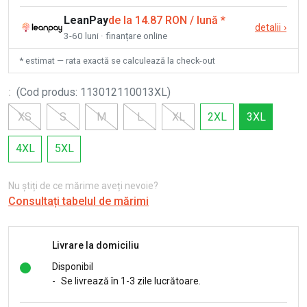
LeanPay
de la 14.87 RON / lună
*
detalii
›
3-60 luni · finanțare online
* estimat — rata exactă se calculează la check-out
:
(
Cod produs
:
113012110013XL
)
XS
S
M
L
XL
2XL
3XL
4XL
5XL
Nu știți de ce mărime aveți nevoie?
Consultați tabelul de mărimi
Livrare la domiciliu
Disponibil
-
Se livrează în 1-3 zile lucrătoare.