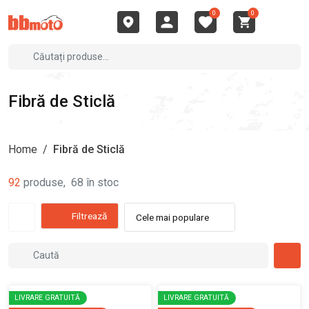
0
0
Fibră de Sticlă
Home
/
Fibră de Sticlă
92
produse
,
68
în stoc
Filtrează
Cele mai populare
LIVRARE GRATUITĂ
LIVRARE GRATUITĂ