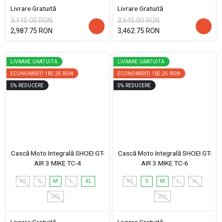
Livrare Gratuită
Livrare Gratuită
3,145.00 RON
3,645.00 RON
2,987.75 RON
3,462.75 RON
LIVRARE GRATUITĂ
LIVRARE GRATUITĂ
ECONOMISIȚI
182.25 RON
ECONOMISIȚI
182.25 RON
5
%
REDUCERE
5
%
REDUCERE
Cască Moto Integrală SHOEI GT-
Cască Moto Integrală SHOEI GT-
AIR 3 MIKE TC-4
AIR 3 MIKE TC-6
XS
S
M
L
XL
XS
S
M
L
XL
2XL
2XL