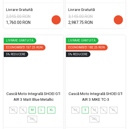
Livrare Gratuită
Livrare Gratuită
2,045.00 RON
3,145.00 RON
1,760.00 RON
2,987.75 RON
LIVRARE GRATUITĂ
LIVRARE GRATUITĂ
ECONOMISIȚI
157.25 RON
ECONOMISIȚI
182.25 RON
5
%
REDUCERE
5
%
REDUCERE
Cască Moto Integrală SHOEI GT-
Cască Moto Integrală SHOEI GT-
AIR 3 Matt Blue Metallic
AIR 3 MIKE TC-3
XS
S
M
L
XL
XS
S
M
L
XL
2XL
2XL