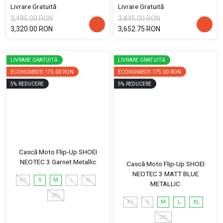
Livrare Gratuită
Livrare Gratuită
3,495.00 RON
3,845.00 RON
3,320.00 RON
3,652.75 RON
LIVRARE GRATUITĂ
LIVRARE GRATUITĂ
ECONOMISIȚI
175.00 RON
ECONOMISIȚI
175.00 RON
5
%
REDUCERE
5
%
REDUCERE
Cască Moto Flip-Up SHOEI
NEOTEC 3 Garnet Metallic
Cască Moto Flip-Up SHOEI
NEOTEC 3 MATT BLUE
XS
S
M
L
XL
METALLIC
2XL
XS
S
M
L
XL
2XL