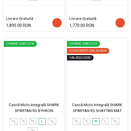
Livrare Gratuită
Livrare Gratuită
1,895.00 RON
1,770.00 RON
LIVRARE GRATUITĂ
LIVRARE GRATUITĂ
ECONOMISIȚI
286.00 RON
14
%
REDUCERE
Cască Moto Integrală SHARK
Cască Moto Integrală SHARK
SPARTAN RS BYHRON
SPARTAN RS SHAYTAN MAT
XS
S
M
L
XL
XS
S
M
L
XL
2XL