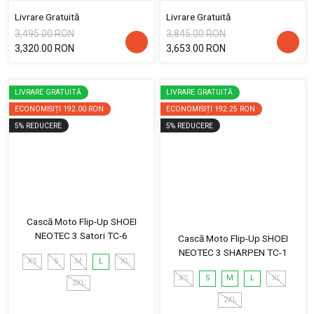
Livrare Gratuită
Livrare Gratuită
3,495.00 RON
3,845.00 RON
3,320.00 RON
3,653.00 RON
LIVRARE GRATUITĂ
LIVRARE GRATUITĂ
ECONOMISIȚI
192.00 RON
ECONOMISIȚI
192.25 RON
5
%
REDUCERE
5
%
REDUCERE
Cască Moto Flip-Up SHOEI
NEOTEC 3 Satori TC-6
Cască Moto Flip-Up SHOEI
NEOTEC 3 SHARPEN TC-1
XS
S
M
L
XL
XS
S
M
L
XL
2XL
2XL