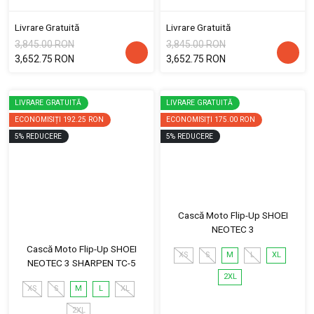
Livrare Gratuită
Livrare Gratuită
3,845.00 RON
3,845.00 RON
3,652.75 RON
3,652.75 RON
LIVRARE GRATUITĂ
LIVRARE GRATUITĂ
ECONOMISIȚI
192.25 RON
ECONOMISIȚI
175.00 RON
5
%
REDUCERE
5
%
REDUCERE
Cască Moto Flip-Up SHOEI
NEOTEC 3
Cască Moto Flip-Up SHOEI
XS
S
M
L
XL
NEOTEC 3 SHARPEN TC-5
2XL
XS
S
M
L
XL
2XL