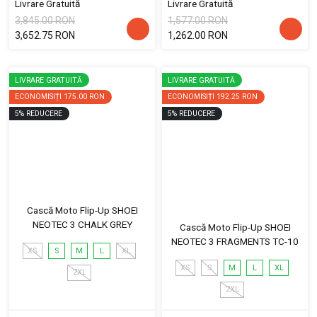
Livrare Gratuită
Livrare Gratuită
3,845.00 RON
1,577.00 RON
3,652.75 RON
1,262.00 RON
LIVRARE GRATUITĂ
LIVRARE GRATUITĂ
ECONOMISIȚI
175.00 RON
ECONOMISIȚI
192.25 RON
5
%
REDUCERE
5
%
REDUCERE
Cască Moto Flip-Up SHOEI
NEOTEC 3 CHALK GREY
Cască Moto Flip-Up SHOEI
NEOTEC 3 FRAGMENTS TC-10
XS
S
M
L
XL
XS
S
M
L
XL
2XL
2XL