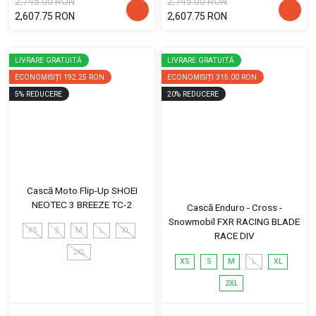
2,745.00 RON
2,745.00 RON
2,607.75 RON
2,607.75 RON
LIVRARE GRATUITĂ
LIVRARE GRATUITĂ
ECONOMISIȚI
192.25 RON
ECONOMISIȚI
315.00 RON
5
%
REDUCERE
20
%
REDUCERE
Cască Moto Flip-Up SHOEI
NEOTEC 3 BREEZE TC-2
Cască Enduro - Cross -
Snowmobil FXR RACING BLADE
XS
S
M
L
XL
RACE DIV
2XL
XS
S
M
L
XL
2XL