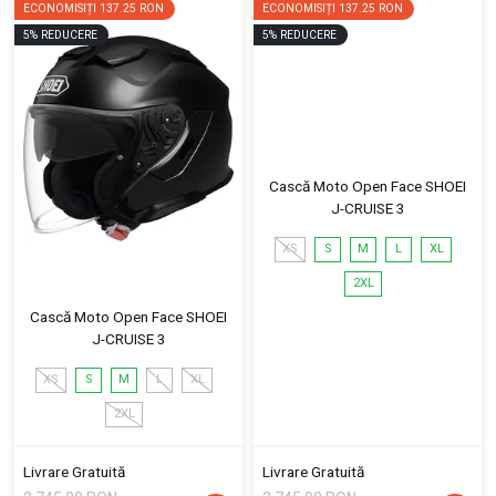
ECONOMISIȚI
137.25 RON
ECONOMISIȚI
137.25 RON
5
%
REDUCERE
5
%
REDUCERE
Cască Moto Open Face SHOEI
J-CRUISE 3
XS
S
M
L
XL
2XL
Cască Moto Open Face SHOEI
J-CRUISE 3
XS
S
M
L
XL
2XL
Livrare Gratuită
Livrare Gratuită