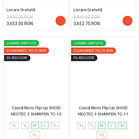
Livrare Gratuită
Livrare Gratuită
3,845.00 RON
3,845.00 RON
3,653.00 RON
3,652.75 RON
LIVRARE GRATUITĂ
LIVRARE GRATUITĂ
ECONOMISIȚI
192.25 RON
ECONOMISIȚI
192.25 RON
5
%
REDUCERE
5
%
REDUCERE
Cască Moto Flip-Up SHOEI
Cască Moto Flip-Up SHOEI
NEOTEC 3 SHARPEN TC-10
NEOTEC 3 SHARPEN TC-11
XS
S
M
L
XL
XS
S
M
L
XL
2XL
2XL