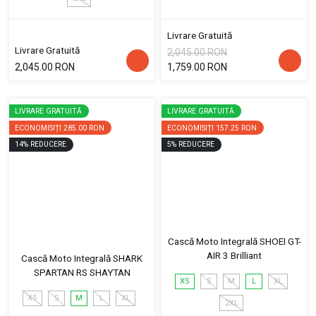
Livrare Gratuită
Livrare Gratuită
2,045.00 RON
2,045.00 RON
1,759.00 RON
LIVRARE GRATUITĂ
LIVRARE GRATUITĂ
ECONOMISIȚI
285.00 RON
ECONOMISIȚI
157.25 RON
14
%
REDUCERE
5
%
REDUCERE
Cască Moto Integrală SHOEI GT-
AIR 3 Brilliant
Cască Moto Integrală SHARK
SPARTAN RS SHAYTAN
XS
S
M
L
XL
XS
S
M
L
XL
2XL