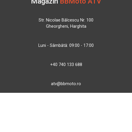
Magazin
BBMoto ATV
Str. Nicolae Bălcescu Nr. 100
Gheorgheni, Harghita
Luni - Sâmbătă: 09:00 - 17:00
+40 740 133 688
atv@bbmoto.ro
Magazin
BBmoto ATV Otopeni