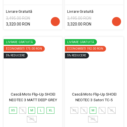
Livrare Gratuită
Livrare Gratuită
3,495.00 RON
3,495.00 RON
3,320.00 RON
3,320.00 RON
LIVRARE GRATUITĂ
LIVRARE GRATUITĂ
ECONOMISIȚI
175.00 RON
ECONOMISIȚI
192.00 RON
5
%
REDUCERE
5
%
REDUCERE
Cască Moto Flip-Up SHOEI
Cască Moto Flip-Up SHOEI
NEOTEC 3 MATT DEEP GREY
NEOTEC 3 Satori TC-5
XS
S
M
L
XL
XS
S
M
L
XL
2XL
2XL