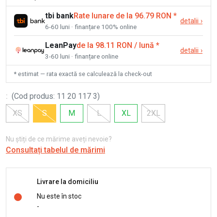
tbi bank
Rate lunare de la 96.79 RON
*
detalii
›
6-60 luni · finanțare 100% online
LeanPay
de la 98.11 RON / lună
*
detalii
›
3-60 luni · finanțare online
* estimat — rata exactă se calculează la check-out
:
(
Cod produs
:
11 20 117 3
)
XS
S
M
L
XL
2XL
Nu știți de ce mărime aveți nevoie?
Consultați tabelul de mărimi
Livrare la domiciliu
Nu este în stoc
-