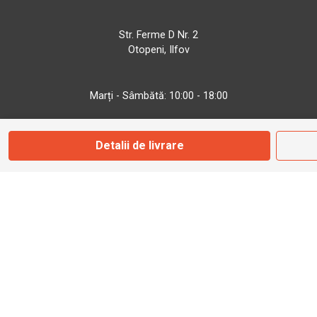
Str. Ferme D Nr. 2
Otopeni, Ilfov
Marți - Sâmbătă: 10:00 - 18:00
0755 141 155
Detalii de livrare
otopeni@bbmoto.ro
Magazin
Câmpulung M.